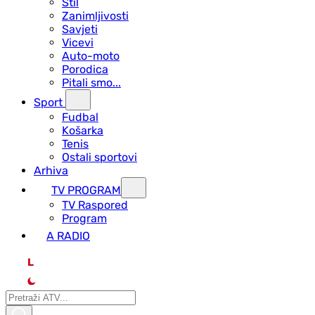
Stil
Zanimljivosti
Savjeti
Vicevi
Auto-moto
Porodica
Pitali smo...
Sport
Fudbal
Košarka
Tenis
Ostali sportovi
Arhiva
TV PROGRAM
ТV Raspored
Program
A RADIO
L