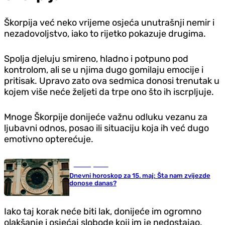
Škorpija već neko vrijeme osjeća unutrašnji nemir i
nezadovoljstvo, iako to rijetko pokazuje drugima.
Spolja d‌jeluju smireno, hladno i potpuno pod
kontrolom, ali se u njima dugo gomilaju emocije i
pritisak. Upravo zato ova sedmica donosi trenutak u
kojem više neće željeti da trpe ono što ih iscrpljuje.
Mnoge Škorpije donijeće važnu odluku vezanu za
ljubavni odnos, posao ili situaciju koja ih već dugo
emotivno opterećuje.
Zanimljivosti
Dnevni horoskop za 15. maj: Šta nam zvijezde
donose danas?
Iako taj korak neće biti lak, donijeće im ogromno
olakšanje i osjećaj slobode koji im je nedostajao.