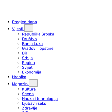
Pregled dana
Vijesti
Republika Srpska
Društvo
Banja Luka
Gradovi i opštine
BiH
Srbija
Region
Svijet
Ekonomija
Hronika
Magazin
Kultura
Scena
Nauka i tehnologija
Ljubav i seks
Zdravlje