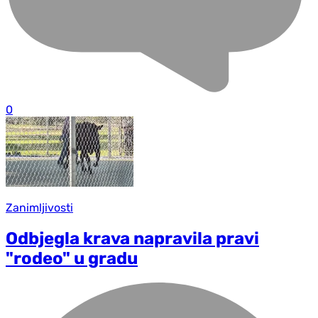
0
Zanimljivosti
Odbjegla krava napravila pravi
"rodeo" u gradu