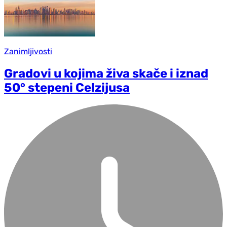
Zanimljivosti
Gradovi u kojima živa skače i iznad
50° stepeni Celzijusa