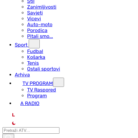
Stil
Zanimljivosti
Savjeti
Vicevi
Auto-moto
Porodica
Pitali smo...
Sport
Fudbal
Košarka
Tenis
Ostali sportovi
Arhiva
TV PROGRAM
ТV Raspored
Program
A RADIO
L