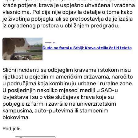
kraće potjere, krava je uspješno uhvaćena i vraćena
vlasnicima. Policija nije objavila detalje o tome kako
je životinja pobjegla, ali se pretpostavlja da je izašla
iz ograđenog prostora u obližnjem predgrađu.
Srbija
Čudo na farmi u Srbiji: Krava otelila četiri teleta
Slični incidenti sa odbjeglim kravama i stokom nisu
rijetkost u pojedinim američkim državama, naročito
u područjima koja kombinuju urbane i ruralne zone.
U posljednjih nekoliko mjeseci mediji u SAD-u
izvještavali su o više slučajeva krava koje su
pobjegle iz farmi i završile na univerzitetskim
kampusima, auto-putevima ili stambenim
blokovima.
Podijeli: