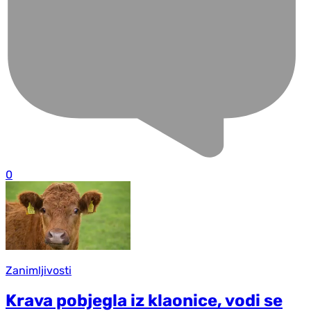
0
Zanimljivosti
Krava pobjegla iz klaonice, vodi se