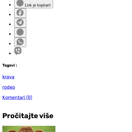
Link je kopiran!
Tag
ovi
:
krava
rodeo
Komentari
(0)
Pročitajte više