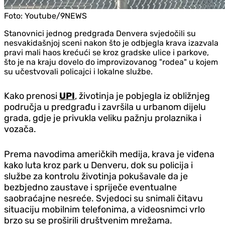
Foto:
Youtube/9NEWS
Stanovnici jednog predgrađa Denvera svjedočili su
nesvakidašnjoj sceni nakon što je odbjegla krava izazvala
pravi mali haos krećući se kroz gradske ulice i parkove,
što je na kraju dovelo do improvizovanog "rodea" u kojem
su učestvovali policajci i lokalne službe.
Kako prenosi
UPI
, životinja je pobjegla iz obližnjeg
područja u predgrađu i završila u urbanom dijelu
grada, gdje je privukla veliku pažnju prolaznika i
vozača.
Prema navodima američkih medija, krava je viđena
kako luta kroz park u Denveru, dok su policija i
službe za kontrolu životinja pokušavale da je
bezbjedno zaustave i spriječe eventualne
saobraćajne nesreće. Svjedoci su snimali čitavu
situaciju mobilnim telefonima, a videosnimci vrlo
brzo su se proširili društvenim mrežama.