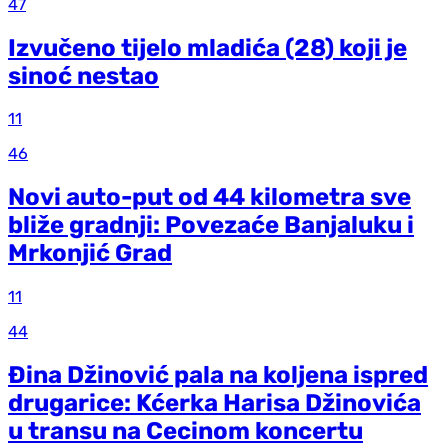
47
Izvučeno tijelo mladića (28) koji je
sinoć nestao
11
46
Novi auto-put od 44 kilometra sve
bliže gradnji: Povezaće Banjaluku i
Mrkonjić Grad
11
44
Đina Džinović pala na koljena ispred
drugarice: Kćerka Harisa Džinovića
u transu na Cecinom koncertu