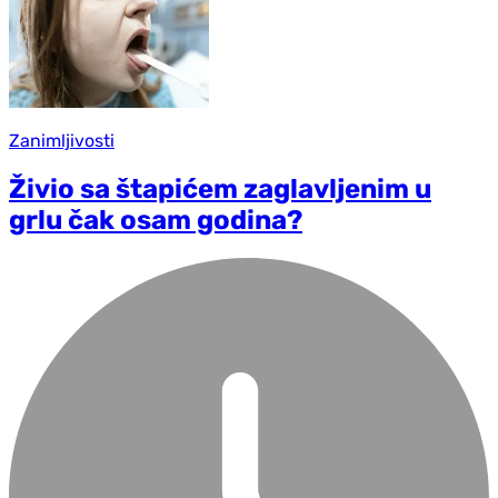
Zanimljivosti
Živio sa štapićem zaglavljenim u
grlu čak osam godina?