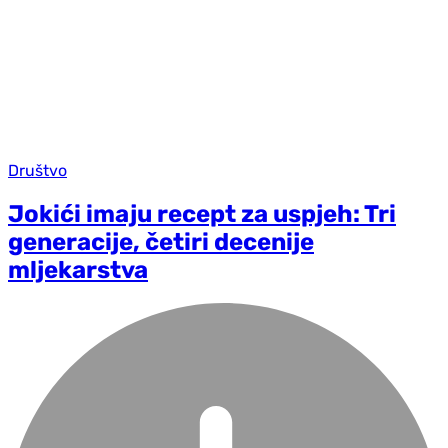
Društvo
Jokići imaju recept za uspjeh: Tri
generacije, četiri decenije
mljekarstva