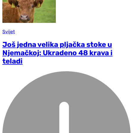
Svijet
Još jedna velika pljačka stoke u
Njemačkoj: Ukradeno 48 krava i
teladi