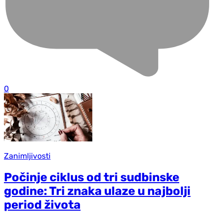
0
Zanimljivosti
Počinje ciklus od tri sudbinske
godine: Tri znaka ulaze u najbolji
period života