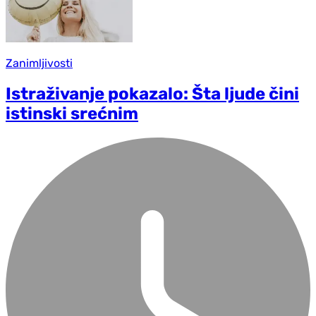
Zanimljivosti
Istraživanje pokazalo: Šta ljude čini
istinski srećnim