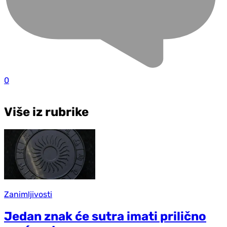
0
Više iz rubrike
Zanimljivosti
Jedan znak će sutra imati prilično