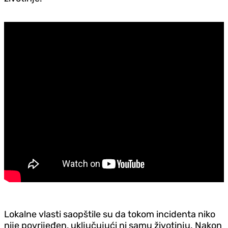
Lokalne vlasti saopštile su da tokom incidenta niko
nije povrijeđen, uključujući ni samu životinju. Nakon