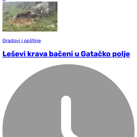
Gradovi i opštine
Leševi krava bačeni u Gatačko polje