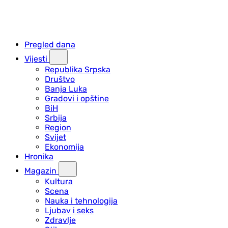
Pregled dana
Vijesti
Republika Srpska
Društvo
Banja Luka
Gradovi i opštine
BiH
Srbija
Region
Svijet
Ekonomija
Hronika
Magazin
Kultura
Scena
Nauka i tehnologija
Ljubav i seks
Zdravlje