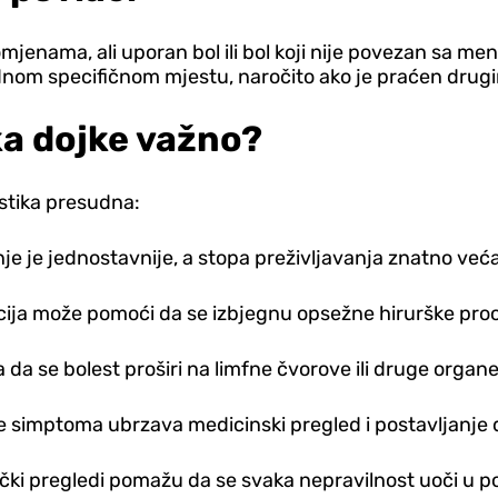
enama, ali uporan bol ili bol koji nije povezan sa men
 jednom specifičnom mjestu, naročito ako je praćen dr
ka dojke važno?
ostika presudna:
enje je jednostavnije, a stopa preživljavanja znatno već
 može pomoći da se izbjegnu opsežne hirurške procedu
va da se bolest proširi na limfne čvorove ili druge orga
 simptoma ubrzava medicinski pregled i postavljanje 
inički pregledi pomažu da se svaka nepravilnost uoči u