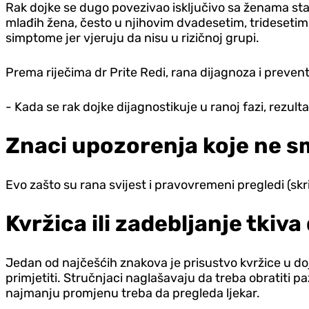
Rak dojke se dugo povezivao isključivo sa ženama sta
mlađih žena, često u njihovim dvadesetim, trideseti
simptome jer vjeruju da nisu u rizičnoj grupi.
Prema riječima dr Prite Redi, rana dijagnoza i preven
- Kada se rak dojke dijagnostikuje u ranoj fazi, rezulta
Znaci upozorenja koje ne sm
Evo zašto su rana svijest i pravovremeni pregledi (skri
Kvržica ili zadebljanje tkiva
Jedan od najčešćih znakova je prisustvo kvržice u dojc
primjetiti. Stručnjaci naglašavaju da treba obratiti pa
najmanju promjenu treba da pregleda ljekar.