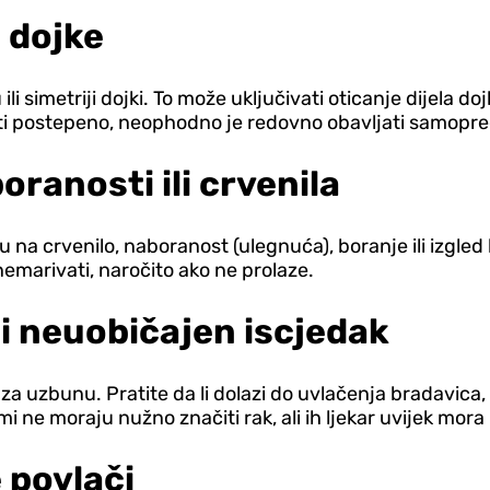
u dojke
i simetriji dojki. To može uključivati oticanje dijela dojk
i postepeno, neophodno je redovno obavljati samopre
ranosti ili crvenila
ju na crvenilo, naboranost (ulegnuća), boranje ili izg
nemarivati, naročito ako ne prolaze.
i neuobičajen iscjedak
 uzbunu. Pratite da li dolazi do uvlačenja bradavica, st
i ne moraju nužno značiti rak, ali ih ljekar uvijek mora 
e povlači