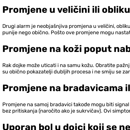
Promjene u veličini ili oblik
Drugi alarm je neobjašnjiva promjena u veličini, obliku il
punije nego obično. Pošto ove promjene mogu nastat
Promjene na koži poput nabo
Rak dojke može uticati i na samu kožu. Obratite pažn
su obično pokazatelji dubljih procesa i ne smiju se za
Promjene na bradavicama il
Promjene na samoj bradavici takođe mogu biti signal za
bez pritiskanja (naročito ako je sukrvičav). Ovi simptom
Uporan bol u dojci koji se n