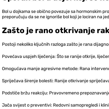
Bol u dojkama se obično povezuje sa hormonskim promj
preporučuju da se ne ignoriše bol koji je lociran na
Zašto je rano otkrivanje ra
Postoji nekoliko ključnih razloga zašto je rana dijagn
Povećava uspjeh liječenja: Što se ranije otkrije, liječ
Omogućava manje agresivne metode: Rana intervencija
Spriječava širenje bolesti: Ranije otkrivanje spriječa
Podstiče bržu reakciju: Pravovremeno prepoznavanje
Jača svijest o preventivi: Redovni samopregledi i kl