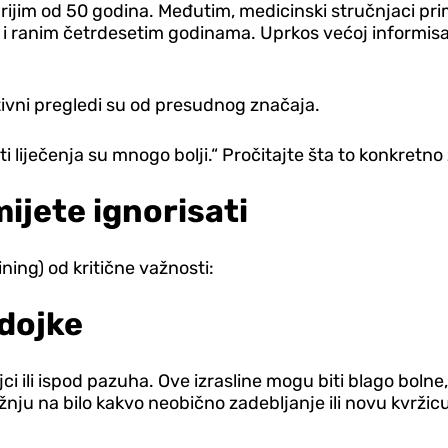
rijim od 50 godina. Međutim, medicinski stručnjaci pri
m i ranim četrdesetim godinama. Uprkos većoj informis
tivni pregledi su od presudnog značaja.
ti liječenja su mnogo bolji.“ Pročitajte šta to konkretno 
ijete ignorisati
ning) od kritične važnosti:
 dojke
i ili ispod pazuha. Ove izrasline mogu biti blago bolne,
žnju na bilo kakvo neobično zadebljanje ili novu kvržicu