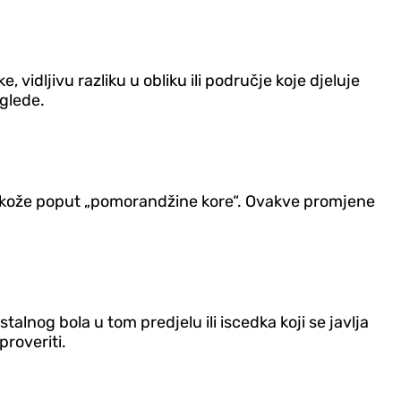
e, vidljivu razliku u obliku ili područje koje djeluje
glede.
led kože poput „pomorandžine kore“. Ovakve promjene
alnog bola u tom predjelu ili iscedka koji se javlja
proveriti.