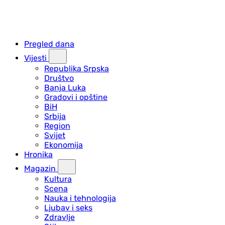
Pregled dana
Vijesti
Republika Srpska
Društvo
Banja Luka
Gradovi i opštine
BiH
Srbija
Region
Svijet
Ekonomija
Hronika
Magazin
Kultura
Scena
Nauka i tehnologija
Ljubav i seks
Zdravlje