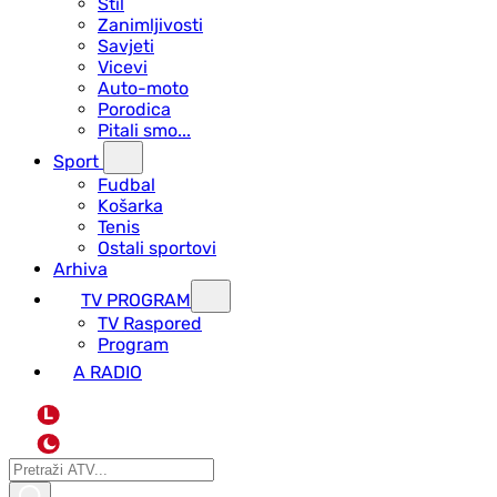
Stil
Zanimljivosti
Savjeti
Vicevi
Auto-moto
Porodica
Pitali smo...
Sport
Fudbal
Košarka
Tenis
Ostali sportovi
Arhiva
TV PROGRAM
ТV Raspored
Program
A RADIO
L