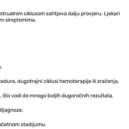
strualnim ciklusom zahtjeva dalju provjeru. Ljekari
ugim simptomima.
a.
re, dugotrajni ciklusi hemoterapije ili zračenja.
ne, što vodi do mnogo boljih dugoročnih rezultata.
dijagnoze.
 početnom stadijumu.