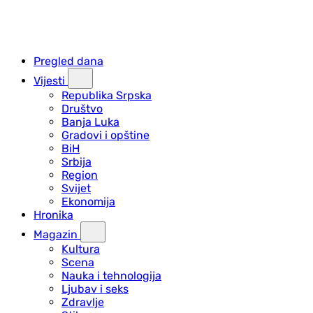
Pregled dana
Vijesti
Republika Srpska
Društvo
Banja Luka
Gradovi i opštine
BiH
Srbija
Region
Svijet
Ekonomija
Hronika
Magazin
Kultura
Scena
Nauka i tehnologija
Ljubav i seks
Zdravlje