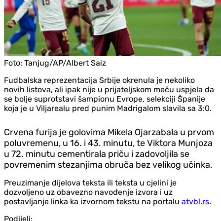
Foto:
Tanjug/AP/Albert Saiz
Fudbalska reprezentacija Srbije okrenula je nekoliko
novih listova, ali ipak nije u prijateljskom meču uspjela da
se bolje suprotstavi šampionu Evrope, selekciji Španije
koja je u Viljarealu pred punim Madrigalom slavila sa 3:0.
Crvena furija je golovima Mikela Ojarzabala u prvom
poluvremenu, u 16. i 43. minutu, te Viktora Munjoza
u 72. minutu cementirala priču i zadovoljila se
povremenim stezanjima obruča bez velikog učinka.
Preuzimanje dijelova teksta ili teksta u cjelini je
dozvoljeno uz obavezno navođenje izvora i uz
postavljanje linka ka izvornom tekstu na portalu
atvbl.rs
.
Podijeli: