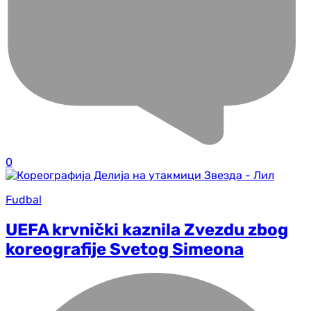
0
Fudbal
UEFA krvnički kaznila Zvezdu zbog
koreografije Svetog Simeona