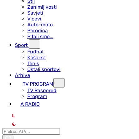
Stil
Zanimljivosti
Savjeti
Vicevi
Auto-moto
Porodica
Pitali smo...
Sport
Fudbal
Košarka
Tenis
Ostali sportovi
Arhiva
TV PROGRAM
ТV Raspored
Program
A RADIO
L