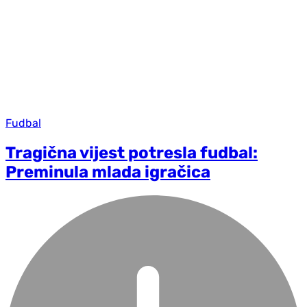
Fudbal
Tragična vijest potresla fudbal:
Preminula mlada igračica