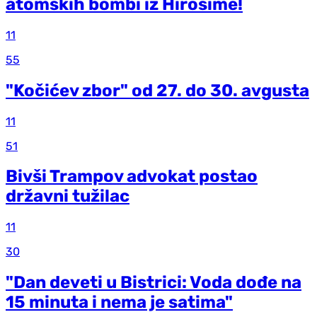
atomskih bombi iz Hirošime!
11
55
"Kočićev zbor" od 27. do 30. avgusta
11
51
Bivši Trampov advokat postao
državni tužilac
11
30
"Dan deveti u Bistrici: Voda dođe na
15 minuta i nema je satima"