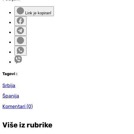
Link je kopiran!
Tag
ovi
:
Srbija
Španija
Komentari
(0)
Više iz rubrike