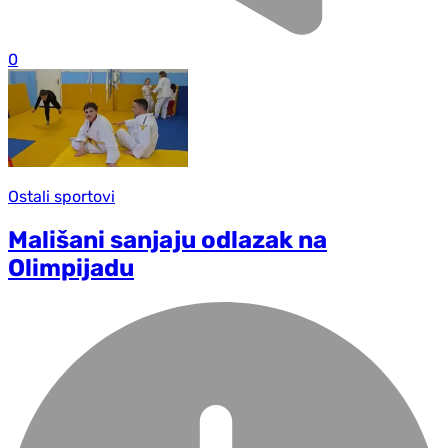
0
Ostali sportovi
Mališani sanjaju odlazak na
Olimpijadu