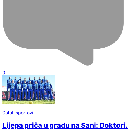
0
Ostali sportovi
Lijepa priča u gradu na Sani: Doktori,