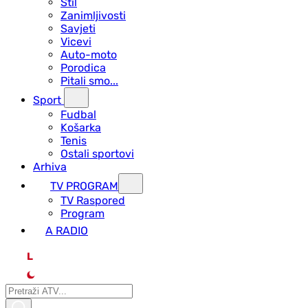
Stil
Zanimljivosti
Savjeti
Vicevi
Auto-moto
Porodica
Pitali smo...
Sport
Fudbal
Košarka
Tenis
Ostali sportovi
Arhiva
TV PROGRAM
ТV Raspored
Program
A RADIO
L