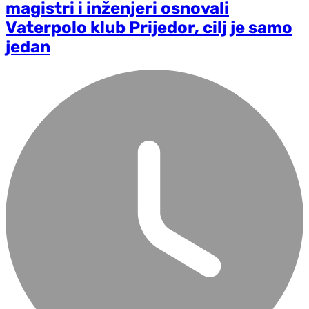
magistri i inženjeri osnovali
Vaterpolo klub Prijedor, cilj je samo
jedan