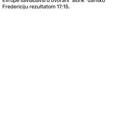
Evrope savladavši u dvorani "Borik" dansku
Fredericiju rezultatom 17:15.