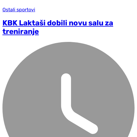
Ostali sportovi
KBK Laktaši dobili novu salu za
treniranje