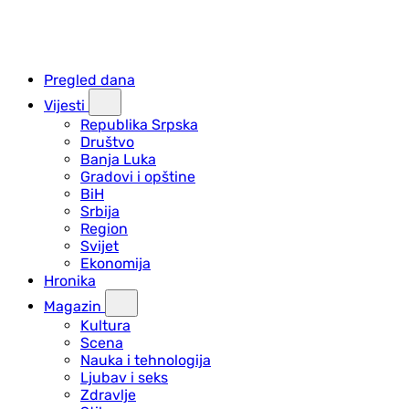
Pregled dana
Vijesti
Republika Srpska
Društvo
Banja Luka
Gradovi i opštine
BiH
Srbija
Region
Svijet
Ekonomija
Hronika
Magazin
Kultura
Scena
Nauka i tehnologija
Ljubav i seks
Zdravlje