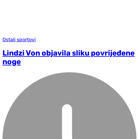
Ostali sportovi
Lindzi Von objavila sliku povrijeđene
noge