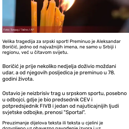
Velika tragedija za srpski sport! Preminuo je Aleksandar
Boričić, jedno od najvažnijih imena, ne samo u Srbiji i
regionu, već u čitavom svijetu.
Boričić je prije nekoliko nedjelja doživio moždani
udar, a od njegovih posljedica je preminuo u 78.
godini života.
Ostavio je neizbrisiv trag u srpskom sportu, posebno
u odbojci, gdje je bio predsednik CEV i
potpredsjednik FIVB i jedan od najuticajnijih ljudi
svjetske odbojke, prenosi "Sportal".
Preuzimanje dijelova teksta ili teksta u cjelini je
dozvoljeno uz obavezno navođenje izvora i uz