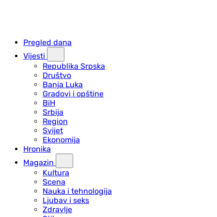
Pregled dana
Vijesti
Republika Srpska
Društvo
Banja Luka
Gradovi i opštine
BiH
Srbija
Region
Svijet
Ekonomija
Hronika
Magazin
Kultura
Scena
Nauka i tehnologija
Ljubav i seks
Zdravlje