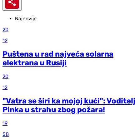
Najnovije
20
12
Puštena u rad najveća solarna
elektrana u Rusiji
20
12
"Vatra se širi ka mojoj kući": Voditelj
Pinka u strahu zbog požara!
19
58