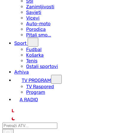
Stil
Zanimljivosti
Savjeti
Vicevi
Auto-moto
Porodica
Pitali smo...
Sport
Fudbal
Košarka
Tenis
Ostali sportovi
Arhiva
TV PROGRAM
ТV Raspored
Program
A RADIO
L