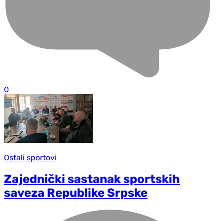
0
Ostali sportovi
Zajednički sastanak sportskih
saveza Republike Srpske