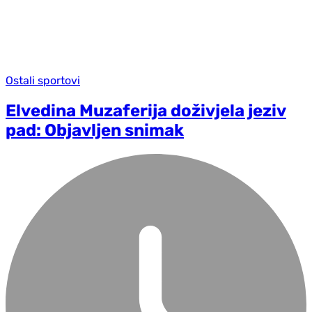
Ostali sportovi
Elvedina Muzaferija doživjela jeziv
pad: Objavljen snimak