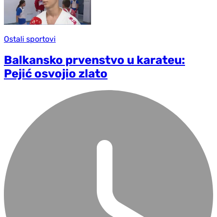
Ostali sportovi
Balkansko prvenstvo u karateu:
Pejić osvojio zlato