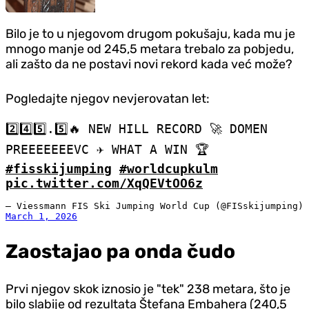
Bilo je to u njegovom drugom pokušaju, kada mu je
mnogo manje od 245,5 metara trebalo za pobjedu,
ali zašto da ne postavi novi rekord kada već može?
Pogledajte njegov nevjerovatan let:
2️⃣4️⃣5️⃣.5️⃣🔥 NEW HILL RECORD 🚀 DOMEN
PREEEEEEEVC ✈️ WHAT A WIN 🏆
#fisskijumping
#worldcupkulm
pic.twitter.com/XqQEVtOO6z
— Viessmann FIS Ski Jumping World Cup (@FISskijumping)
March 1, 2026
Zaostajao pa onda čudo
Prvi njegov skok iznosio je "tek" 238 metara, što je
bilo slabije od rezultata Štefana Embahera (240,5