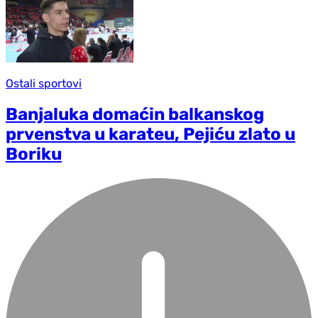
Ostali sportovi
Banjaluka domaćin balkanskog
prvenstva u karateu, Pejiću zlato u
Boriku