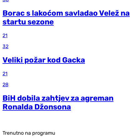
Borac s lakoćom savladao Velež na
startu sezone
21
32
Veliki požar kod Gacka
21
28
BiH dobila zahtjev za agreman
Ronalda Džonsona
Trenutno na programu