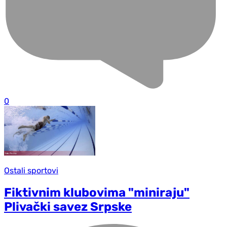
0
Ostali sportovi
Fiktivnim klubovima "miniraju"
Plivački savez Srpske