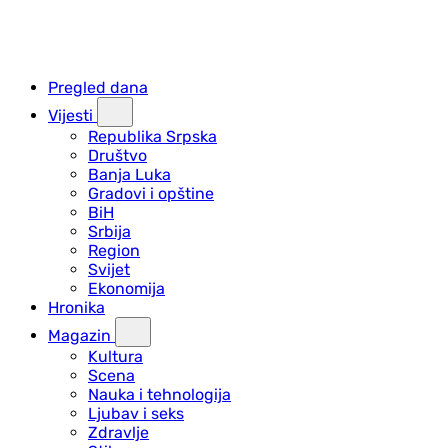
Pregled dana
Vijesti
Republika Srpska
Društvo
Banja Luka
Gradovi i opštine
BiH
Srbija
Region
Svijet
Ekonomija
Hronika
Magazin
Kultura
Scena
Nauka i tehnologija
Ljubav i seks
Zdravlje