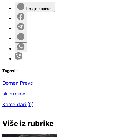
Link je kopiran!
Tag
ovi
:
Domen Prevc
ski skokovi
Komentari
(0)
Više iz rubrike