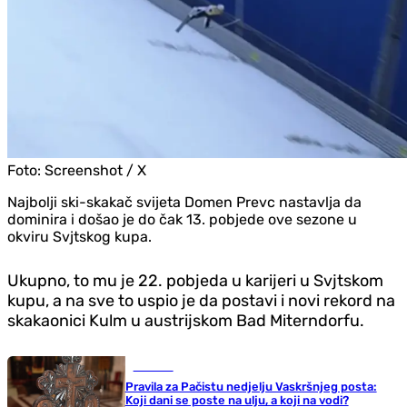
Foto:
Screenshot / X
Najbolji ski-skakač svijeta Domen Prevc nastavlja da
dominira i došao je do čak 13. pobjede ove sezone u
okviru Svjtskog kupa.
Ukupno, to mu je 22. pobjeda u karijeri u Svjtskom
kupu, a na sve to uspio je da postavi i novi rekord na
skakaonici Kulm u austrijskom Bad Miterndorfu.
Društvo
Pravila za Pačistu nedjelju Vaskršnjeg posta:
Koji dani se poste na ulju, a koji na vodi?