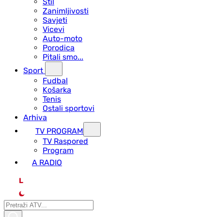
Stil
Zanimljivosti
Savjeti
Vicevi
Auto-moto
Porodica
Pitali smo...
Sport
Fudbal
Košarka
Tenis
Ostali sportovi
Arhiva
TV PROGRAM
ТV Raspored
Program
A RADIO
L