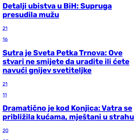
Detalji ubistva u BiH: Supruga
presudila mužu
21
16
Sutra je Sveta Petka Trnova: Ove
stvari ne smijete da uradite ili ćete
navući gnijev svetiteljke
21
11
Dramatično je kod Konjica: Vatra se
približila kućama, mještani u strahu
20