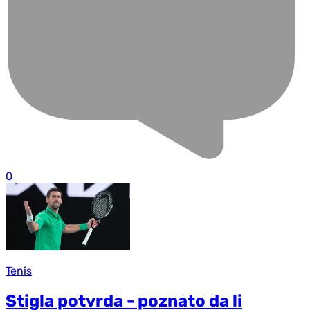
0
Tenis
Stigla potvrda - poznato da li