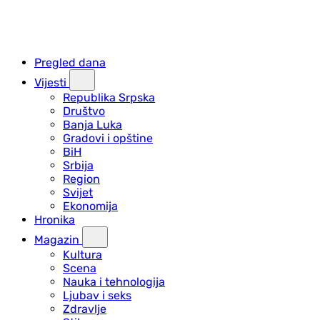
Pregled dana
Vijesti
Republika Srpska
Društvo
Banja Luka
Gradovi i opštine
BiH
Srbija
Region
Svijet
Ekonomija
Hronika
Magazin
Kultura
Scena
Nauka i tehnologija
Ljubav i seks
Zdravlje