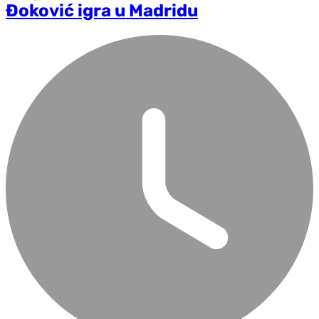
Đoković igra u Madridu