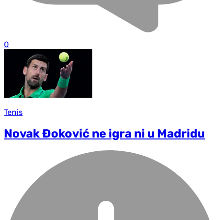
0
Tenis
Novak Đoković ne igra ni u Madridu