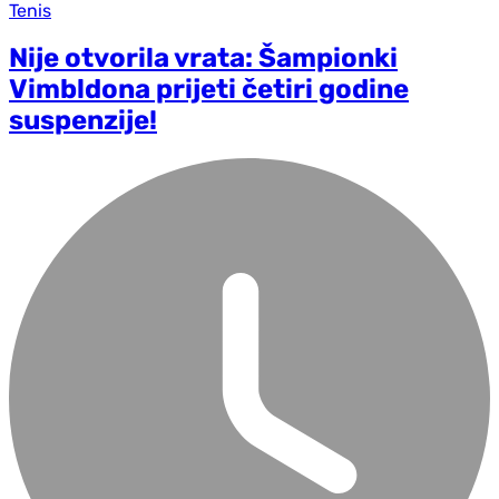
Tenis
Nije otvorila vrata: Šampionki
Vimbldona prijeti četiri godine
suspenzije!