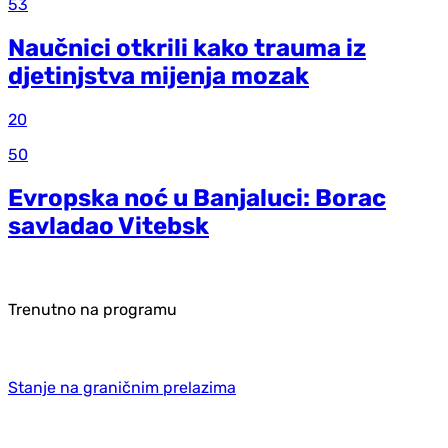
53
Naučnici otkrili kako trauma iz
d‌jetinjstva mijenja mozak
20
50
Evropska noć u Banjaluci: Borac
savladao Vitebsk
Trenutno na programu
Stanje na graničnim prelazima