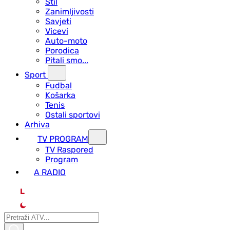
Stil
Zanimljivosti
Savjeti
Vicevi
Auto-moto
Porodica
Pitali smo...
Sport
Fudbal
Košarka
Tenis
Ostali sportovi
Arhiva
TV PROGRAM
ТV Raspored
Program
A RADIO
L