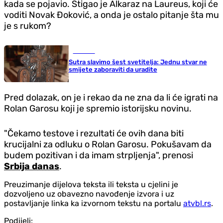
kada se pojavio. Stigao je Alkaraz na Laureus, koji će
voditi Novak Đoković, a onda je ostalo pitanje šta mu
je s rukom?
Društvo
Sutra slavimo šest svetitelja: Jednu stvar ne
smijete zaboraviti da uradite
Pred dolazak, on je i rekao da ne zna da li će igrati na
Rolan Garosu koji je spremio istorijsku novinu.
"Čekamo testove i rezultati će ovih dana biti
krucijalni za odluku o Rolan Garosu. Pokušavam da
budem pozitivan i da imam strpljenja", prenosi
Srbija danas
.
Preuzimanje dijelova teksta ili teksta u cjelini je
dozvoljeno uz obavezno navođenje izvora i uz
postavljanje linka ka izvornom tekstu na portalu
atvbl.rs
.
Podijeli: