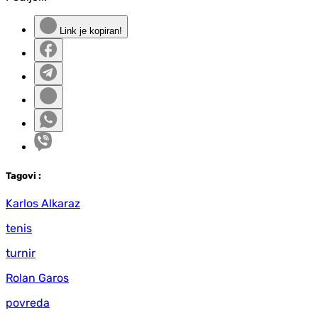
Link je kopiran!
Tag
ovi
:
Karlos Alkaraz
tenis
turnir
Rolan Garos
povreda