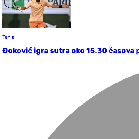
Tenis
Đoković igra sutra oko 15.30 časova 