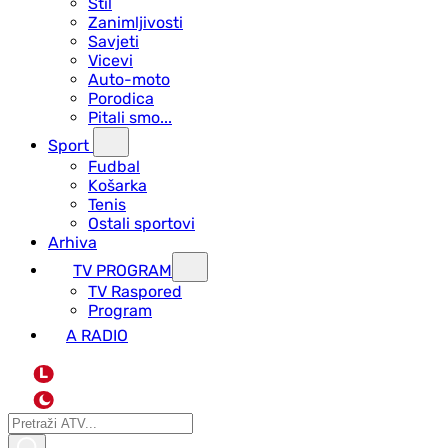
Stil
Zanimljivosti
Savjeti
Vicevi
Auto-moto
Porodica
Pitali smo...
Sport
Fudbal
Košarka
Tenis
Ostali sportovi
Arhiva
TV PROGRAM
ТV Raspored
Program
A RADIO
L