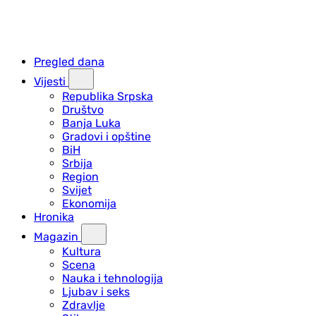
Pregled dana
Vijesti
Republika Srpska
Društvo
Banja Luka
Gradovi i opštine
BiH
Srbija
Region
Svijet
Ekonomija
Hronika
Magazin
Kultura
Scena
Nauka i tehnologija
Ljubav i seks
Zdravlje