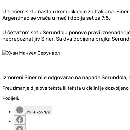
U trećem setu nastaju komplikacije za Italijana. Siner
Argentinac se vraća u meč i dobija set za 7:5.
U četvrtom setu Serundolu ponovo pravi iznenađenje i
neprepoznatljiv Siner. Sa dva dobijena brejka Serundo
Izmoreni Siner nije odgovarao na napade Serundola, a Ar
Preuzimanje dijelova teksta ili teksta u cjelini je dozvolje
Podijeli:
Link je kopiran!