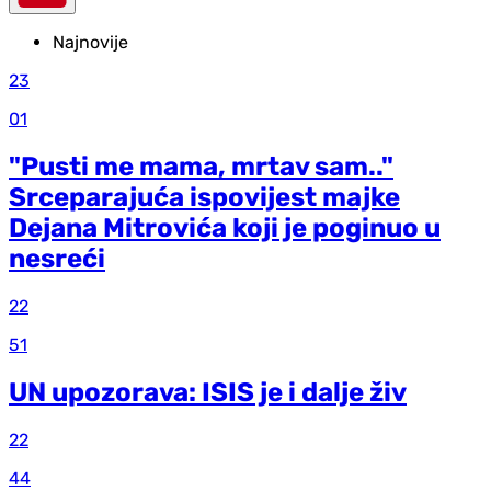
Najnovije
23
01
"Pusti me mama, mrtav sam.."
Srceparajuća ispovijest majke
Dejana Mitrovića koji je poginuo u
nesreći
22
51
UN upozorava: ISIS je i dalje živ
22
44