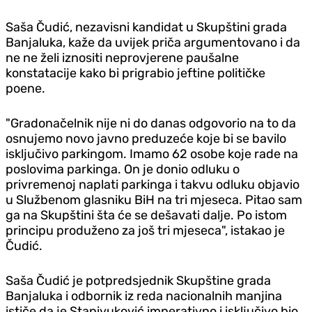
Saša Čudić, nezavisni kandidat u Skupštini grada
Banjaluka, kaže da uvijek priča argumentovano i da
ne ne želi iznositi neprovjerene paušalne
konstatacije kako bi prigrabio jeftine političke
poene.
"Gradonačelnik nije ni do danas odgovorio na to da
osnujemo novo javno preduzeće koje bi se bavilo
isključivo parkingom. Imamo 62 osobe koje rade na
poslovima parkinga. On je donio odluku o
privremenoj naplati parkinga i takvu odluku objavio
u Službenom glasniku BiH na tri mjeseca. Pitao sam
ga na Skupštini šta će se dešavati dalje. Po istom
principu produženo za još tri mjeseca", istakao je
Čudić.
Saša Čudić je potpredsjednik Skupštine grada
Banjaluka i odbornik iz reda nacionalnih manjina
ističe da je Stanivuković imperativno i isključivo bio