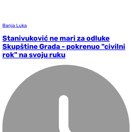
Banja Luka
Stanivuković ne mari za odluke
Skupštine Grada - pokrenuo "civilni
rok" na svoju ruku