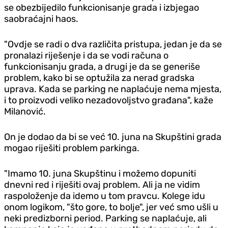
se obezbijedilo funkcionisanje grada i izbjegao
saobraćajni haos.
"Ovdje se radi o dva različita pristupa, jedan je da se
pronalazi riješenje i da se vodi računa o
funkcionisanju grada, a drugi je da se generiše
problem, kako bi se optužila za nerad gradska
uprava. Kada se parking ne naplaćuje nema mjesta,
i to proizvodi veliko nezadovoljstvo građana", kaže
Milanović.
On je dodao da bi se već 10. juna na Skupštini grada
mogao riješiti problem parkinga.
"Imamo 10. juna Skupštinu i možemo dopuniti
dnevni red i riješiti ovaj problem. Ali ja ne vidim
raspoloženje da idemo u tom pravcu. Kolege idu
onom logikom, "što gore, to bolje", jer već smo ušli u
neki predizborni period. Parking se naplaćuje, ali