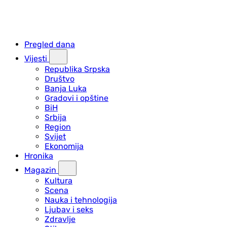
Pregled dana
Vijesti
Republika Srpska
Društvo
Banja Luka
Gradovi i opštine
BiH
Srbija
Region
Svijet
Ekonomija
Hronika
Magazin
Kultura
Scena
Nauka i tehnologija
Ljubav i seks
Zdravlje