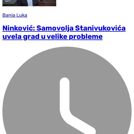
Banja Luka
Ninković: Samovolja Stanivukovića
uvela grad u velike probleme