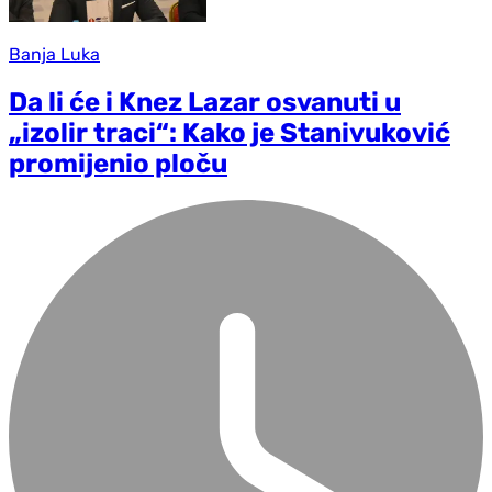
Banja Luka
Da li će i Knez Lazar osvanuti u
„izolir traci“: Kako je Stanivuković
promijenio ploču