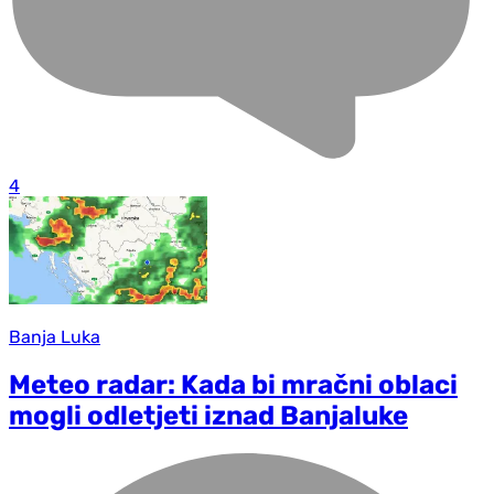
4
Banja Luka
Meteo radar: Kada bi mračni oblaci
mogli odletjeti iznad Banjaluke