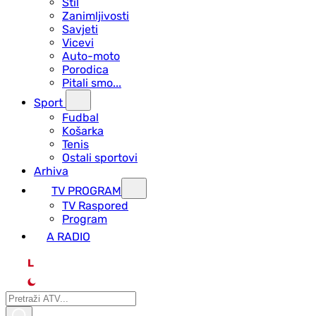
Stil
Zanimljivosti
Savjeti
Vicevi
Auto-moto
Porodica
Pitali smo...
Sport
Fudbal
Košarka
Tenis
Ostali sportovi
Arhiva
TV PROGRAM
ТV Raspored
Program
A RADIO
L