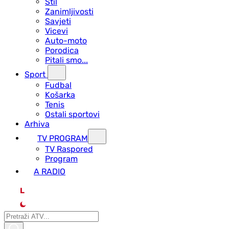
Stil
Zanimljivosti
Savjeti
Vicevi
Auto-moto
Porodica
Pitali smo...
Sport
Fudbal
Košarka
Tenis
Ostali sportovi
Arhiva
TV PROGRAM
ТV Raspored
Program
A RADIO
L