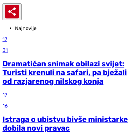
Najnovije
17
31
Dramatičan snimak obilazi svijet:
Turisti krenuli na safari, pa bježali
od razjarenog nilskog konja
17
16
Istraga o ubistvu bivše ministarke
dobila novi pravac