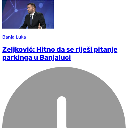
Banja Luka
Zeljković: Hitno da se riješi pitanje
parkinga u Banjaluci