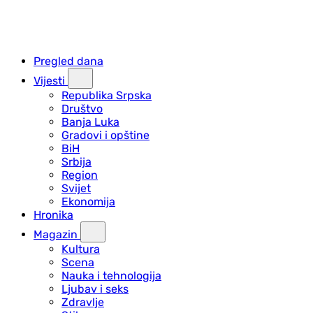
Pregled dana
Vijesti
Republika Srpska
Društvo
Banja Luka
Gradovi i opštine
BiH
Srbija
Region
Svijet
Ekonomija
Hronika
Magazin
Kultura
Scena
Nauka i tehnologija
Ljubav i seks
Zdravlje