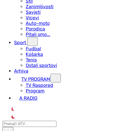
Stil
Zanimljivosti
Savjeti
Vicevi
Auto-moto
Porodica
Pitali smo...
Sport
Fudbal
Košarka
Tenis
Ostali sportovi
Arhiva
TV PROGRAM
ТV Raspored
Program
A RADIO
L