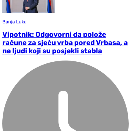
Banja Luka
Vipotnik: Odgovorni da polože
račune za sječu vrba pored Vrbasa, a
ne ljudi koji su posjekli stabla