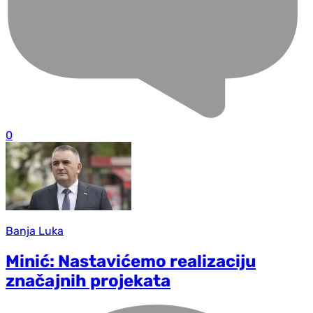
0
Banja Luka
Minić: Nastavićemo realizaciju
značajnih projekata