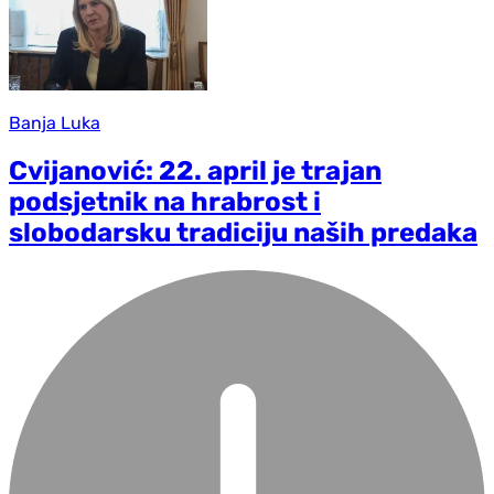
Banja Luka
Cvijanović: 22. april je trajan
podsjetnik na hrabrost i
slobodarsku tradiciju naših predaka