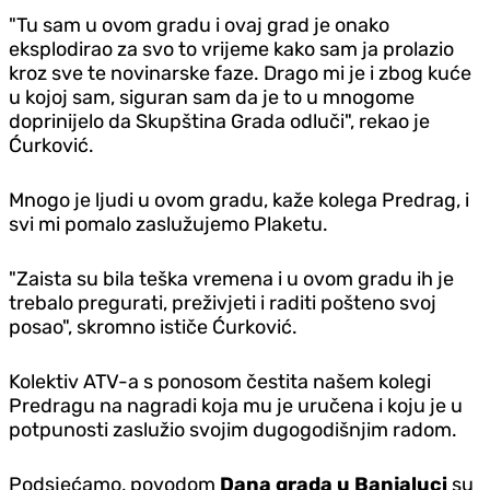
"Tu sam u ovom gradu i ovaj grad je onako
eksplodirao za svo to vrijeme kako sam ja prolazio
kroz sve te novinarske faze. Drago mi je i zbog kuće
u kojoj sam, siguran sam da je to u mnogome
doprinijelo da Skupština Grada odluči", rekao je
Ćurković.
Mnogo je ljudi u ovom gradu, kaže kolega Predrag, i
svi mi pomalo zaslužujemo Plaketu.
"Zaista su bila teška vremena i u ovom gradu ih je
trebalo pregurati, preživjeti i raditi pošteno svoj
posao", skromno ističe Ćurković.
Kolektiv ATV-a s ponosom čestita našem kolegi
Predragu na nagradi koja mu je uručena i koju je u
potpunosti zaslužio svojim dugogodišnjim radom.
Podsjećamo, povodom
Dana grada u Banjaluci
su