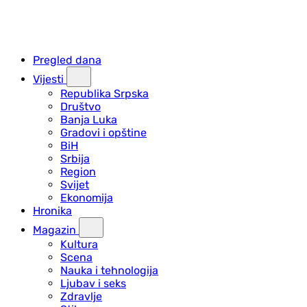
Pregled dana
Vijesti
Republika Srpska
Društvo
Banja Luka
Gradovi i opštine
BiH
Srbija
Region
Svijet
Ekonomija
Hronika
Magazin
Kultura
Scena
Nauka i tehnologija
Ljubav i seks
Zdravlje