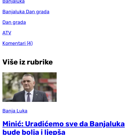
Banjaluka
Banjaluka Dan grada
Dan grada
ATV
Komentari
(4)
Više iz rubrike
Banja Luka
Minić: Uradićemo sve da Banjaluka
bude bolja i ljepša