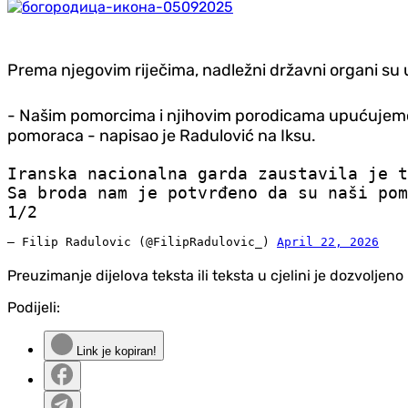
Prema njegovim riječima, nadležni državni organi su
- Našim pomorcima i njihovim porodicama upućujemo p
pomoraca - napisao je Radulović na Iksu.
Iranska nacionalna garda zaustavila je t
Sa broda nam je potvrđeno da su naši pom
1/2
— Filip Radulovic (@FilipRadulovic_)
April 22, 2026
Preuzimanje dijelova teksta ili teksta u cjelini je dozvolje
Podijeli:
Link je kopiran!