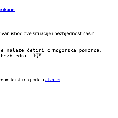
je ikone
van ishod ove situacije i bezbjednost naših
se nalaze četiri crnogorska pomorca.
bezbjedni. 🇲🇪
vornom tekstu na portalu
atvbl.rs
.