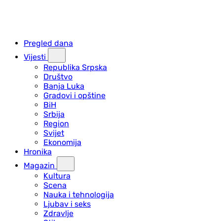
Pregled dana
Vijesti
Republika Srpska
Društvo
Banja Luka
Gradovi i opštine
BiH
Srbija
Region
Svijet
Ekonomija
Hronika
Magazin
Kultura
Scena
Nauka i tehnologija
Ljubav i seks
Zdravlje