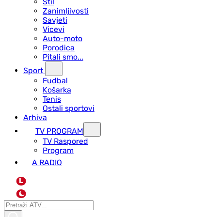
Stil
Zanimljivosti
Savjeti
Vicevi
Auto-moto
Porodica
Pitali smo...
Sport
Fudbal
Košarka
Tenis
Ostali sportovi
Arhiva
TV PROGRAM
ТV Raspored
Program
A RADIO
L