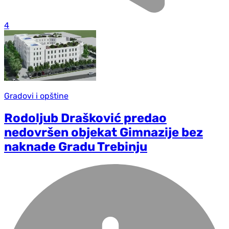
4
Gradovi i opštine
Rodoljub Drašković predao
nedovršen objekat Gimnazije bez
naknade Gradu Trebinju