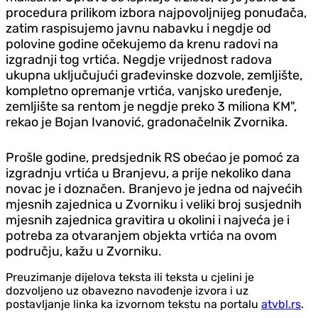
procedura prilikom izbora najpovoljnijeg ponuđača,
zatim raspisujemo javnu nabavku i negdje od
polovine godine očekujemo da krenu radovi na
izgradnji tog vrtića. Negdje vrijednost radova
ukupna uključujući građevinske dozvole, zemljište,
kompletno opremanje vrtića, vanjsko uređenje,
zemljište sa rentom je negdje preko 3 miliona KM",
rekao je Bojan Ivanović, gradonačelnik Zvornika.
Prošle godine, predsjednik RS obećao je pomoć za
izgradnju vrtića u Branjevu, a prije nekoliko dana
novac je i doznačen. Branjevo je jedna od najvećih
mjesnih zajednica u Zvorniku i veliki broj susjednih
mjesnih zajednica gravitira u okolini i najveća je i
potreba za otvaranjem objekta vrtića na ovom
području, kažu u Zvorniku.
Preuzimanje dijelova teksta ili teksta u cjelini je
dozvoljeno uz obavezno navođenje izvora i uz
postavljanje linka ka izvornom tekstu na portalu
atvbl.rs
.