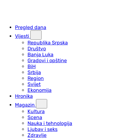
Pregled dana
Vijesti
Republika Srpska
Društvo
Banja Luka
Gradovi i opštine
BiH
Srbija
Region
Svijet
Ekonomija
Hronika
Magazin
Kultura
Scena
Nauka i tehnologija
Ljubav i seks
Zdravlje