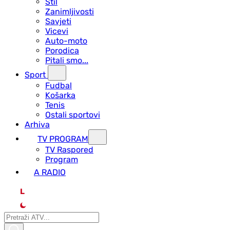
Stil
Zanimljivosti
Savjeti
Vicevi
Auto-moto
Porodica
Pitali smo...
Sport
Fudbal
Košarka
Tenis
Ostali sportovi
Arhiva
TV PROGRAM
ТV Raspored
Program
A RADIO
L