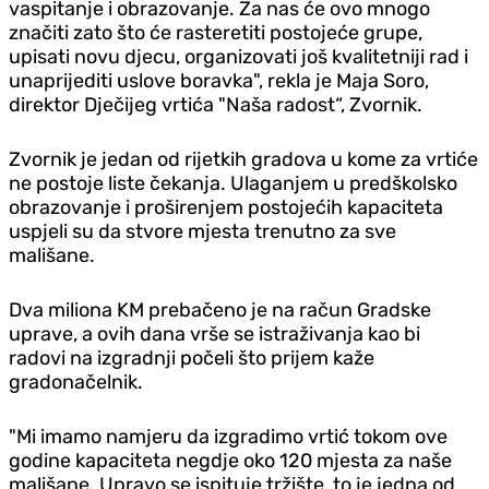
vaspitanje i obrazovanje. Za nas će ovo mnogo
značiti zato što će rasteretiti postojeće grupe,
upisati novu djecu, organizovati još kvalitetniji rad i
unaprijediti uslove boravka", rekla je Maja Soro,
direktor Dječijeg vrtića "Naša radost“, Zvornik.
Zvornik je jedan od rijetkih gradova u kome za vrtiće
ne postoje liste čekanja. Ulaganjem u predškolsko
obrazovanje i proširenjem postojećih kapaciteta
uspjeli su da stvore mjesta trenutno za sve
mališane.
Dva miliona KM prebačeno je na račun Gradske
uprave, a ovih dana vrše se istraživanja kao bi
radovi na izgradnji počeli što prijem kaže
gradonačelnik.
"Mi imamo namjeru da izgradimo vrtić tokom ove
godine kapaciteta negdje oko 120 mjesta za naše
mališane. Upravo se ispituje tržište, to je jedna od