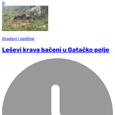
0
Gradovi i opštine
Leševi krava bačeni u Gatačko polje