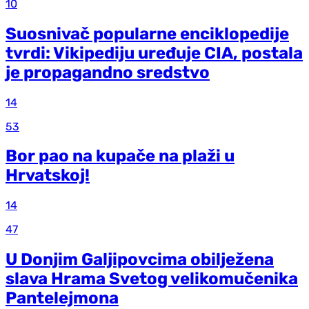
10
Suosnivač popularne enciklopedije
tvrdi: Vikipediju uređuje CIA, postala
je propagandno sredstvo
14
53
Bor pao na kupače na plaži u
Hrvatskoj!
14
47
U Donjim Galjipovcima obilježena
slava Hrama Svetog velikomučenika
Pantelejmona