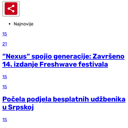
Najnovije
15
21
“Nexus“ spojio generacije: Završeno
14. izdanje Freshwave festivala
15
15
Počela podjela besplatnih udžbenika
u Srpskoj
15