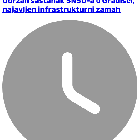
Održan sastanak SNSD-a u Gradišci,
najavljen infrastrukturni zamah