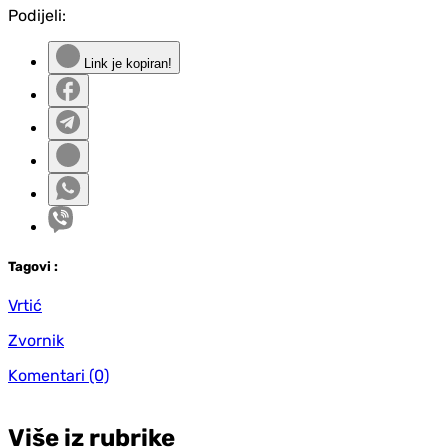
Podijeli:
Link je kopiran!
Tag
ovi
:
Vrtić
Zvornik
Komentari
(0)
Više iz rubrike