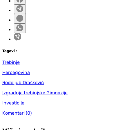
Tag
ovi
:
Trebinje
Hercegovina
Rodoljub Drašković
Izgradnja trebinjske Gimnazije
Investicije
Komentari
(0)