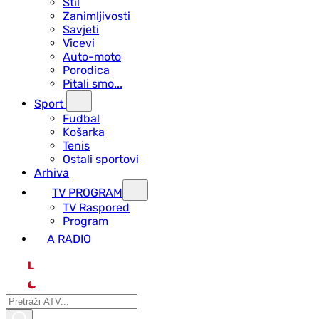
Stil
Zanimljivosti
Savjeti
Vicevi
Auto-moto
Porodica
Pitali smo...
Sport
Fudbal
Košarka
Tenis
Ostali sportovi
Arhiva
TV PROGRAM
ТV Raspored
Program
A RADIO
L