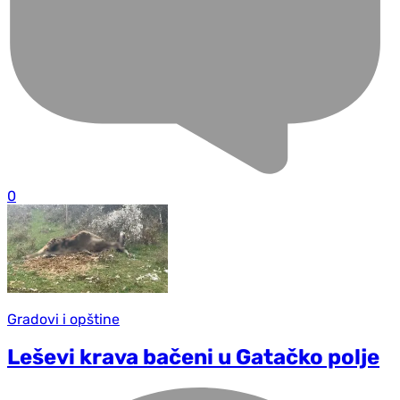
0
Gradovi i opštine
Leševi krava bačeni u Gatačko polje