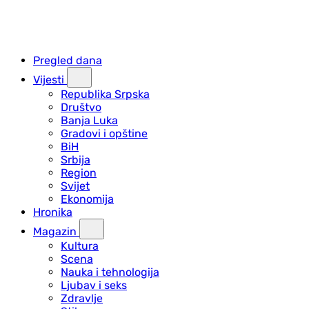
Pregled dana
Vijesti
Republika Srpska
Društvo
Banja Luka
Gradovi i opštine
BiH
Srbija
Region
Svijet
Ekonomija
Hronika
Magazin
Kultura
Scena
Nauka i tehnologija
Ljubav i seks
Zdravlje