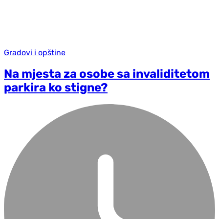
Gradovi i opštine
Na mjesta za osobe sa invaliditetom
parkira ko stigne?