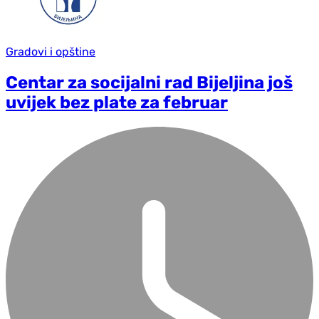
Gradovi i opštine
Centar za socijalni rad Bijeljina još
uvijek bez plate za februar