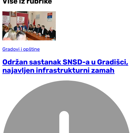
Više iz rubrike
Gradovi i opštine
Održan sastanak SNSD-a u Gradišci,
najavljen infrastrukturni zamah