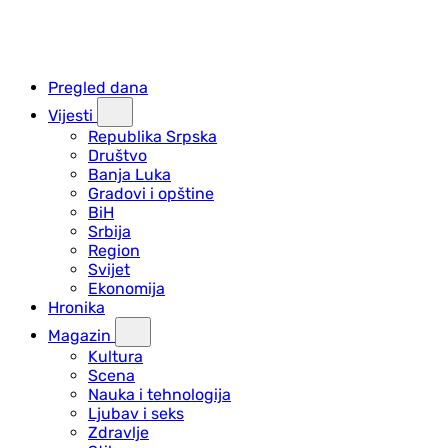
Pregled dana
Vijesti
Republika Srpska
Društvo
Banja Luka
Gradovi i opštine
BiH
Srbija
Region
Svijet
Ekonomija
Hronika
Magazin
Kultura
Scena
Nauka i tehnologija
Ljubav i seks
Zdravlje