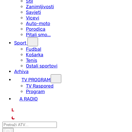
Stil
Zanimljivosti
Savjeti
Vicevi
Auto-moto
Porodica
Pitali smo...
Sport
Fudbal
Košarka
Tenis
Ostali sportovi
Arhiva
TV PROGRAM
ТV Raspored
Program
A RADIO
L