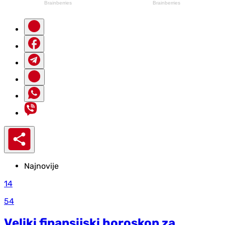
Najnovije
14
54
Veliki finansijski horoskop za