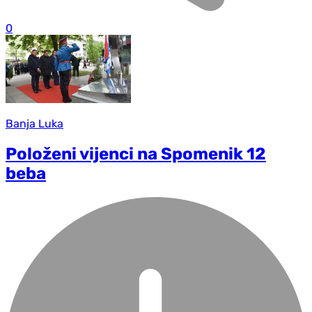
0
Banja Luka
Položeni vijenci na Spomenik 12
beba