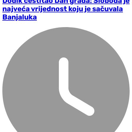
Dodik čestitao Dan grada: Sloboda je
najveća vrijednost koju je sačuvala
Banjaluka