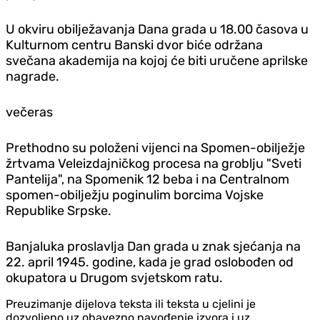
U okviru obilježavanja Dana grada u 18.00 časova u
Kulturnom centru Banski dvor biće održana
svečana akademija na kojoj će biti uručene aprilske
nagrade.
večeras
Prethodno su položeni vijenci na Spomen-obilježje
žrtvama Veleizdajničkog procesa na groblju "Sveti
Pantelija", na Spomenik 12 beba i na Centralnom
spomen-obilježju poginulim borcima Vojske
Republike Srpske.
Banjaluka proslavlja Dan grada u znak sjećanja na
22. april 1945. godine, kada je grad oslobođen od
okupatora u Drugom svjetskom ratu.
Preuzimanje dijelova teksta ili teksta u cjelini je
dozvoljeno uz obavezno navođenje izvora i uz