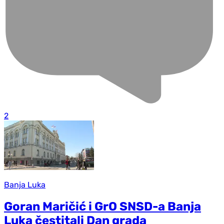
2
Banja Luka
Goran Maričić i GrO SNSD-a Banja
Luka čestitali Dan grada