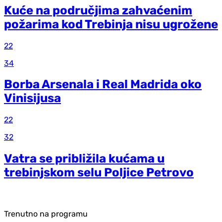
Kuće na područjima zahvaćenim
požarima kod Trebinja nisu ugrožene
22
34
Borba Arsenala i Real Madrida oko
Vinisijusa
22
32
Vatra se približila kućama u
trebinjskom selu Poljice Petrovo
Trenutno na programu