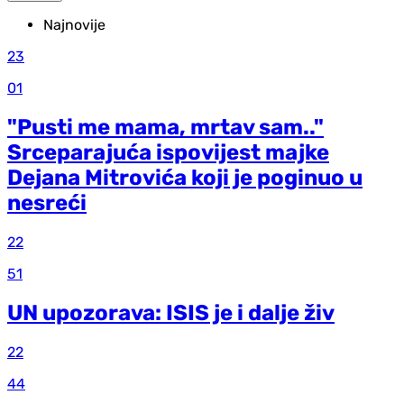
Najnovije
23
01
"Pusti me mama, mrtav sam.."
Srceparajuća ispovijest majke
Dejana Mitrovića koji je poginuo u
nesreći
22
51
UN upozorava: ISIS je i dalje živ
22
44