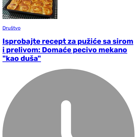
Društvo
Isprobajte recept za pužiće sa sirom
i prelivom: Domaće pecivo mekano
"kao duša"