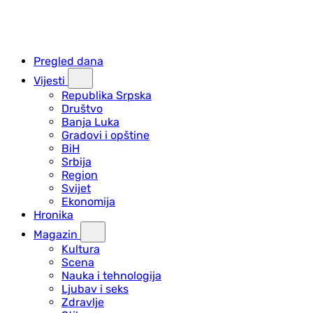
Pregled dana
Vijesti
Republika Srpska
Društvo
Banja Luka
Gradovi i opštine
BiH
Srbija
Region
Svijet
Ekonomija
Hronika
Magazin
Kultura
Scena
Nauka i tehnologija
Ljubav i seks
Zdravlje