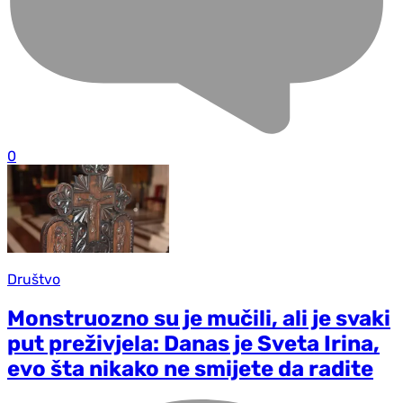
0
Društvo
Monstruozno su je mučili, ali je svaki
put preživjela: Danas je Sveta Irina,
evo šta nikako ne smijete da radite