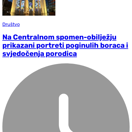
Društvo
Na Centralnom spomen-obilježju
prikazani portreti poginulih boraca i
svjedočenja porodica