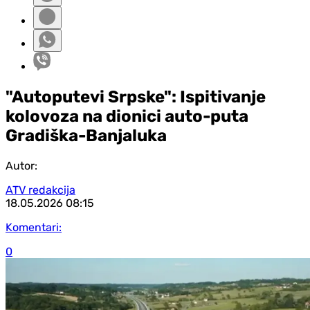
"Autoputevi Srpske": Ispitivanje
kolovoza na dionici auto-puta
Gradiška-Banjaluka
Autor:
ATV redakcija
18.05.2026
08:15
Komentari:
0