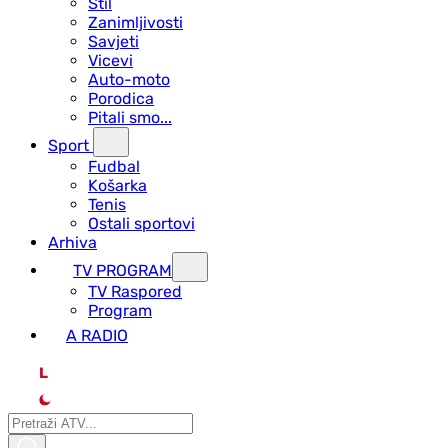
Stil
Zanimljivosti
Savjeti
Vicevi
Auto-moto
Porodica
Pitali smo...
Sport
Fudbal
Košarka
Tenis
Ostali sportovi
Arhiva
TV PROGRAM
ТV Raspored
Program
A RADIO
L