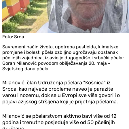
Foto:
Srna
Savremeni način života, upotreba pesticida, klimatske
promjene i bolesti pčela ozbiljno ugrožavaju opstanak
pčelinjih zajednica, izjavio je dugogodišnji srbački pčelar
Goran Milanović povodom obilježavanja 20. maja -
Svjetskog dana pčela.
Milanović, član Udruženja pčelara "Košnica" iz
Srpca, kao najveće probleme naveo je parazite
varou i nozemu, dok se u Evropi sve više govori i o
pojavi azijskog stršljena koji je prijetnja pčelama.
Milanović se pčelarstvom aktivno bavi više od 12
godina i trenutno posjeduje više od 50 pčelinjih
društava.