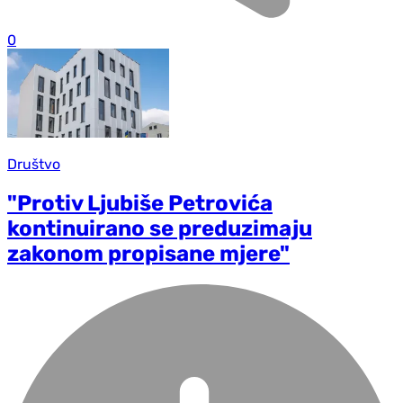
0
Društvo
"Protiv Ljubiše Petrovića
kontinuirano se preduzimaju
zakonom propisane mjere"