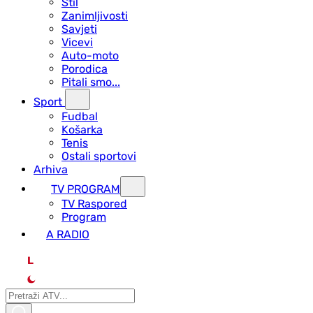
Stil
Zanimljivosti
Savjeti
Vicevi
Auto-moto
Porodica
Pitali smo...
Sport
Fudbal
Košarka
Tenis
Ostali sportovi
Arhiva
TV PROGRAM
ТV Raspored
Program
A RADIO
L