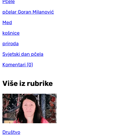
Pčele
pčelar Goran Milanović
Med
košnice
priroda
Svjetski dan pčela
Komentari
(0)
Više iz rubrike
Društvo