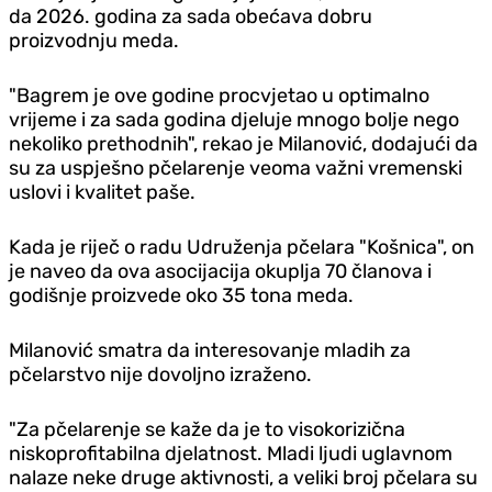
da 2026. godina za sada obećava dobru
proizvodnju meda.
"Bagrem je ove godine procvjetao u optimalno
vrijeme i za sada godina d‌jeluje mnogo bolje nego
nekoliko prethodnih", rekao je Milanović, dodajući da
su za uspješno pčelarenje veoma važni vremenski
uslovi i kvalitet paše.
Kada je riječ o radu Udruženja pčelara "Košnica", on
je naveo da ova asocijacija okuplja 70 članova i
godišnje proizvede oko 35 tona meda.
Milanović smatra da interesovanje mladih za
pčelarstvo nije dovoljno izraženo.
"Za pčelarenje se kaže da je to visokorizična
niskoprofitabilna d‌jelatnost. Mladi ljudi uglavnom
nalaze neke druge aktivnosti, a veliki broj pčelara su