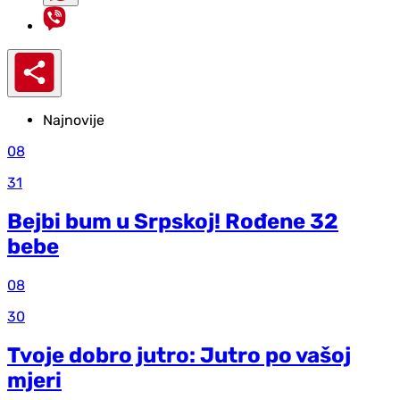
Najnovije
08
31
Bejbi bum u Srpskoj! Rođene 32
bebe
08
30
Tvoje dobro jutro: Jutro po vašoj
mjeri