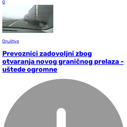
0
Društvo
Prevoznici zadovoljni zbog
otvaranja novog graničnog prelaza -
uštede ogromne