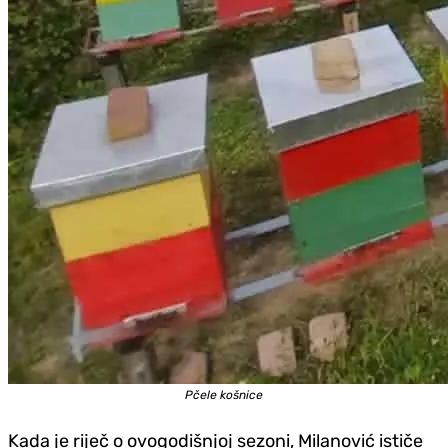
Pčele košnice
Kada je riječ o ovogodišnjoj sezoni, Milanović ističe