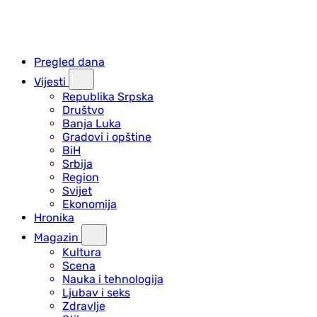
Pregled dana
Vijesti
Republika Srpska
Društvo
Banja Luka
Gradovi i opštine
BiH
Srbija
Region
Svijet
Ekonomija
Hronika
Magazin
Kultura
Scena
Nauka i tehnologija
Ljubav i seks
Zdravlje