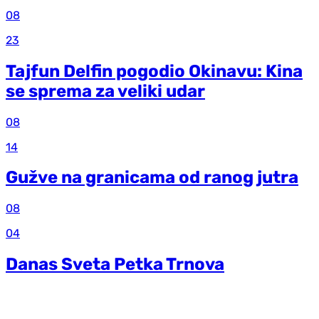
08
23
Tajfun Delfin pogodio Okinavu: Kina
se sprema za veliki udar
08
14
Gužve na granicama od ranog jutra
08
04
Danas Sveta Petka Trnova