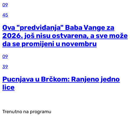
09
45
Ova "predviđanja" Baba Vange za
2026. još nisu ostvarena, a sve može
da se promijeni u novembru
09
39
Pucnjava u Brčkom: Ranjeno jedno
lice
Trenutno na programu