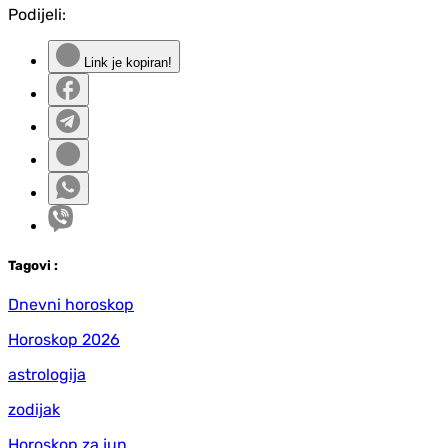
Podijeli:
Link je kopiran!
Tag
ovi
:
Dnevni horoskop
Horoskop 2026
astrologija
zodijak
Horoskop za jun