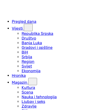
Pregled dana
Vijesti
Republika Srpska
Društvo
Banja Luka
Gradovi i opštine
BiH
Srbija
Region
Svijet
Ekonomija
Hronika
Magazin
Kultura
Scena
Nauka i tehnologija
Ljubav i seks
Zdravlje