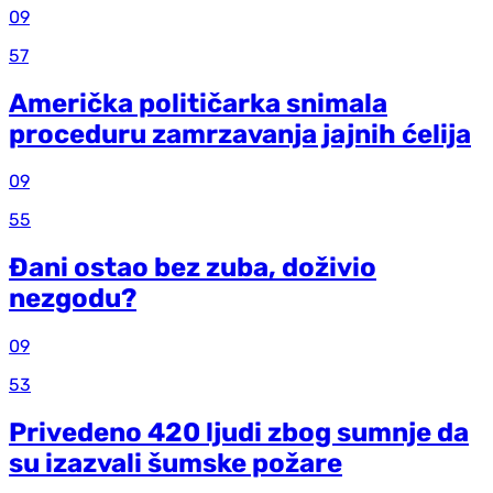
09
57
Američka političarka snimala
proceduru zamrzavanja jajnih ćelija
09
55
Đani ostao bez zuba, doživio
nezgodu?
09
53
Privedeno 420 ljudi zbog sumnje da
su izazvali šumske požare