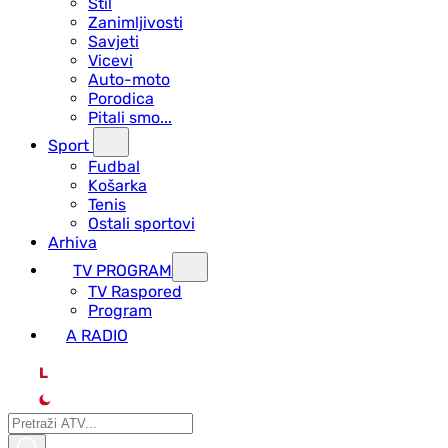
Stil
Zanimljivosti
Savjeti
Vicevi
Auto-moto
Porodica
Pitali smo...
Sport
Fudbal
Košarka
Tenis
Ostali sportovi
Arhiva
TV PROGRAM
ТV Raspored
Program
A RADIO
L