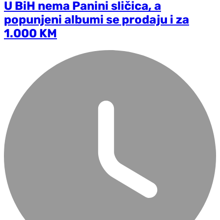
U BiH nema Panini sličica, a
popunjeni albumi se prodaju i za
1.000 KM