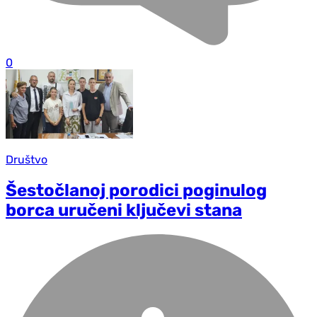
0
Društvo
Šestočlanoj porodici poginulog
borca uručeni ključevi stana