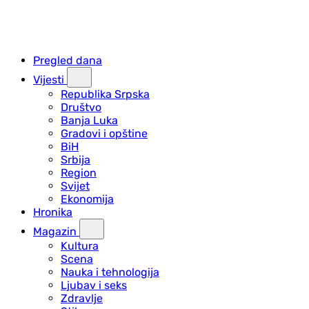
Pregled dana
Vijesti
Republika Srpska
Društvo
Banja Luka
Gradovi i opštine
BiH
Srbija
Region
Svijet
Ekonomija
Hronika
Magazin
Kultura
Scena
Nauka i tehnologija
Ljubav i seks
Zdravlje