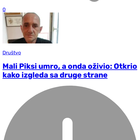
0
Društvo
Mali Piksi umro, a onda oživio: Otkrio
kako izgleda sa druge strane