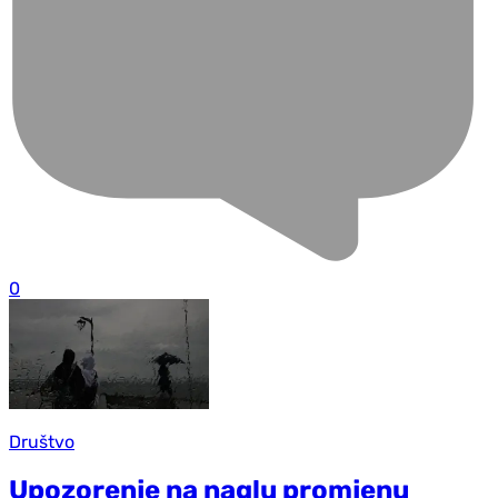
0
Društvo
Upozorenje na naglu promjenu