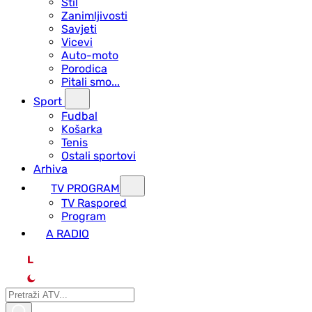
Stil
Zanimljivosti
Savjeti
Vicevi
Auto-moto
Porodica
Pitali smo...
Sport
Fudbal
Košarka
Tenis
Ostali sportovi
Arhiva
TV PROGRAM
ТV Raspored
Program
A RADIO
L