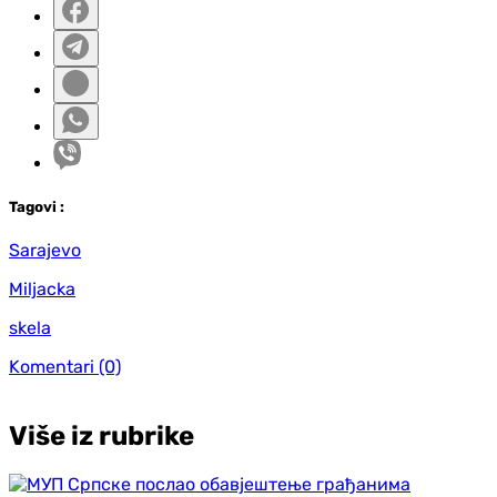
Tag
ovi
:
Sarajevo
Miljacka
skela
Komentari
(0)
Više iz rubrike