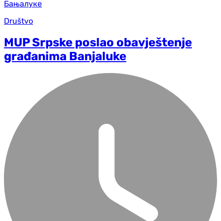
Društvo
MUP Srpske poslao obavještenje
građanima Banjaluke