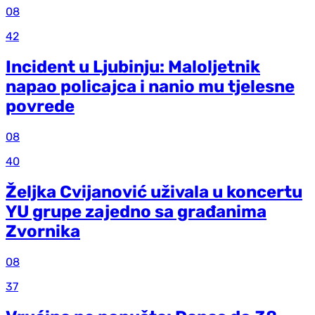
08
42
Incident u Ljubinju: Maloljetnik
napao policajca i nanio mu tjelesne
povrede
08
40
Željka Cvijanović uživala u koncertu
YU grupe zajedno sa građanima
Zvornika
08
37