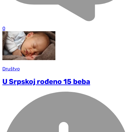
0
Društvo
U Srpskoj rođeno 15 beba