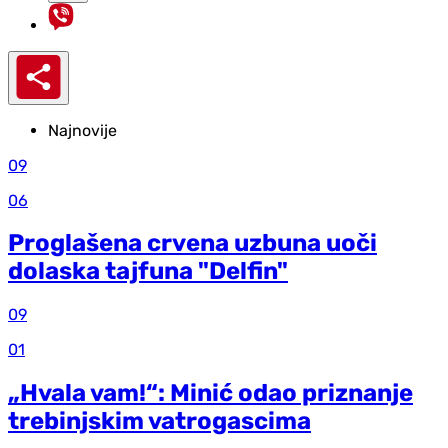
Najnovije
09
06
Proglašena crvena uzbuna uoči
dolaska tajfuna "Delfin"
09
01
„Hvala vam!“: Minić odao priznanje
trebinjskim vatrogascima