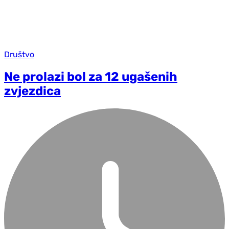
Društvo
Ne prolazi bol za 12 ugašenih
zvjezdica