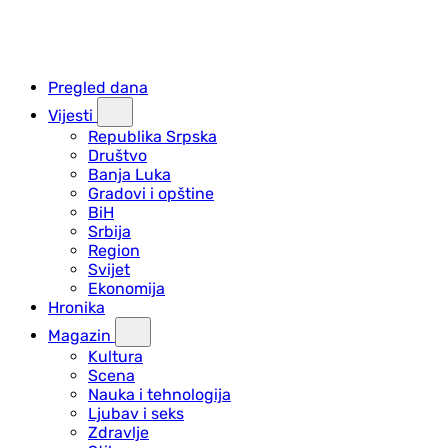
Pregled dana
Vijesti
Republika Srpska
Društvo
Banja Luka
Gradovi i opštine
BiH
Srbija
Region
Svijet
Ekonomija
Hronika
Magazin
Kultura
Scena
Nauka i tehnologija
Ljubav i seks
Zdravlje