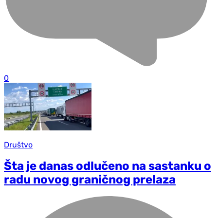
0
Društvo
Šta je danas odlučeno na sastanku o
radu novog graničnog prelaza