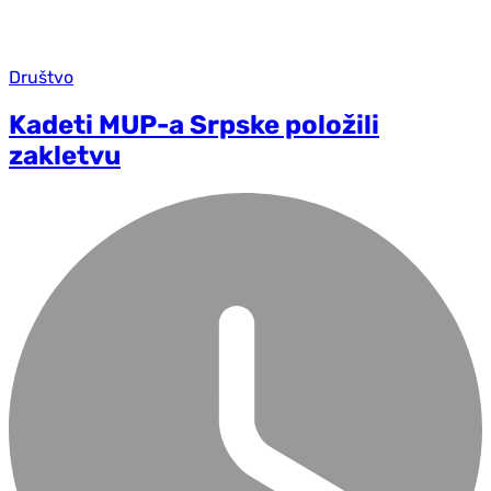
Društvo
Kadeti MUP-a Srpske položili
zakletvu