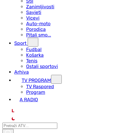
Stil
Zanimljivosti
Savjeti
Vicevi
Auto-moto
Porodica
Pitali smo...
Sport
Fudbal
Košarka
Tenis
Ostali sportovi
Arhiva
TV PROGRAM
ТV Raspored
Program
A RADIO
L