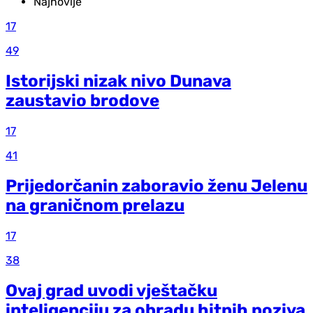
Najnovije
17
49
Istorijski nizak nivo Dunava
zaustavio brodove
17
41
Prijedorčanin zaboravio ženu Jelenu
na graničnom prelazu
17
38
Ovaj grad uvodi vještačku
inteligenciju za obradu hitnih poziva