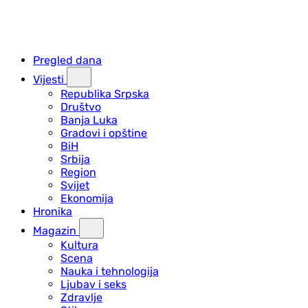
Pregled dana
Vijesti
Republika Srpska
Društvo
Banja Luka
Gradovi i opštine
BiH
Srbija
Region
Svijet
Ekonomija
Hronika
Magazin
Kultura
Scena
Nauka i tehnologija
Ljubav i seks
Zdravlje