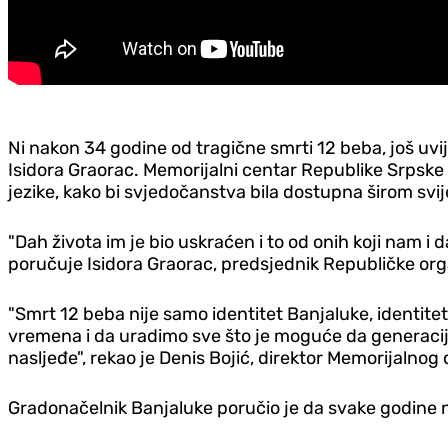
Ni nakon 34 godine od tragične smrti 12 beba, još uvi
Isidora Graorac. Memorijalni centar Republike Srpske 
jezike, kako bi svjedočanstva bila dostupna širom svij
"Dah života im je bio uskraćen i to od onih koji nam i d
poručuje Isidora Graorac, predsjednik Republičke organ
"Smrt 12 beba nije samo identitet Banjaluke, identit
vremena i da uradimo sve što je moguće da generacije
nasljeđe", rekao je Denis Bojić, direktor Memorijalnog
Gradonačelnik Banjaluke poručio je da svake godine na