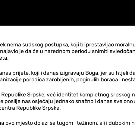
jek nema sudskog postupka, koji bi prestavljao moralnu
najavio je da će u narednom periodu snimiti svjedočans
eta.
anas prijete, koji i danas izigravaju Boga, jer su htjeli
izacije porodica zarobljenih, poginulih boraca i nestal
et Republike Srpske, već identitet kompletnog srpskog
 poslije nas osjećaju jednako snažno i danas sve ono 
 centra Republike Srpske.
 ovo mjesto dolazi sa tugom i težinom, ali i dubokim na