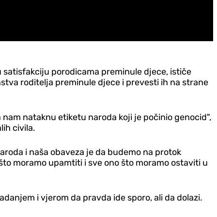
 satisfakciju porodicama preminule djece, ističe
tva roditelja preminule djece i prevesti ih na strane
 da nam nataknu etiketu naroda koji je počinio genocid",
ih civila.
 naroda i naša obaveza je da budemo na protok
što moramo upamtiti i sve ono što moramo ostaviti u
danjem i vjerom da pravda ide sporo, ali da dolazi.