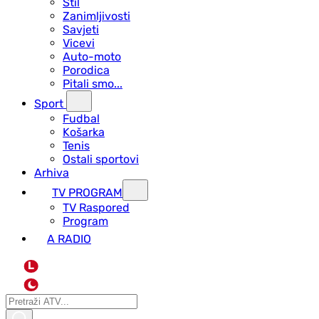
Stil
Zanimljivosti
Savjeti
Vicevi
Auto-moto
Porodica
Pitali smo...
Sport
Fudbal
Košarka
Tenis
Ostali sportovi
Arhiva
TV PROGRAM
ТV Raspored
Program
A RADIO
L