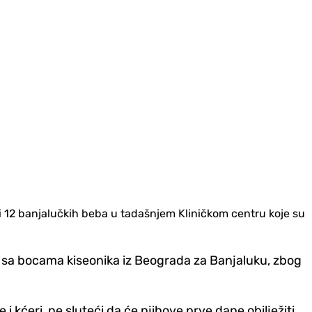
i 12 banjalučkih beba u tadašnjem Kliničkom centru koje su
i sa bocama kiseonika iz Beograda za Banjaluku, zbog
 i kćeri, ne sluteći da će njihove prve dane obilježiti