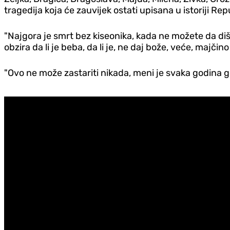
tragedija koja će zauvijek ostati upisana u istoriji Re
"Najgora je smrt bez kiseonika, kada ne možete da diš
obzira da li je beba, da li je, ne daj bože, veće, majčin
"Ovo ne može zastariti nikada, meni je svaka godina gor