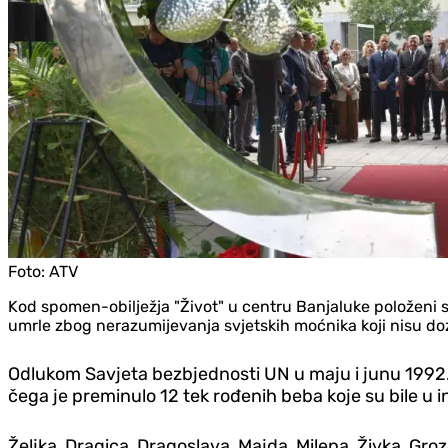
Foto:
ATV
Kod spomen-obilježja "Život" u centru Banjaluke položeni s
umrle zbog nerazumijevanja svjetskih moćnika koji nisu dozv
Odlukom Savjeta bezbjednosti UN u maju i junu 1992. 
čega je preminulo 12 tek rođenih beba koje su bile u 
Željka, Dragica, Dragoslava, Majda, Milena, Živka, Grozd