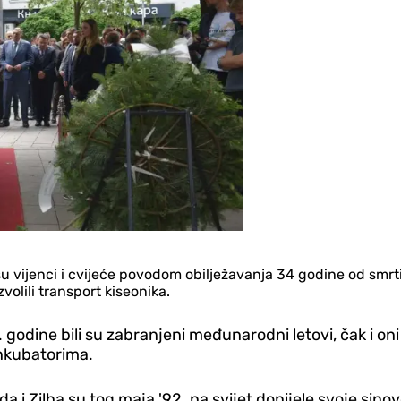
u vijenci i cvijeće povodom obilježavanja 34 godine od smrt
olili transport kiseonika.
godine bili su zabranjeni međunarodni letovi, čak i on
inkubatorima.
a i Zilha su tog maja '92. na svijet donijele svoje sinove