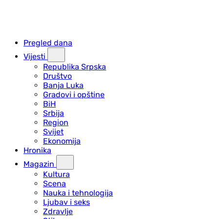
Pregled dana
Vijesti
Republika Srpska
Društvo
Banja Luka
Gradovi i opštine
BiH
Srbija
Region
Svijet
Ekonomija
Hronika
Magazin
Kultura
Scena
Nauka i tehnologija
Ljubav i seks
Zdravlje