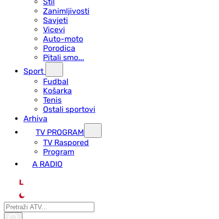
Stil
Zanimljivosti
Savjeti
Vicevi
Auto-moto
Porodica
Pitali smo...
Sport
Fudbal
Košarka
Tenis
Ostali sportovi
Arhiva
TV PROGRAM
ТV Raspored
Program
A RADIO
L