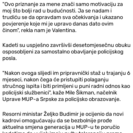
"Ovo priznanje za mene znači samo motivaciju za
moj što bolji rad u budućnosti. Ja se nadam i
trudiću se da opravdam sva očekivanja i ukazano
povjerenje koje mi je upravo danas dato ovim
činom", rekla nam je Valentina.
Kadeti su uspješno završivši desetomjesečnu obuku
osposobljeni za samostalno obavljanje policijskog
posla.
"Nakon ovoga slijedi im pripravnički staž u trajanju 6
mjeseci, nakon čega će pristupiti polaganju
stručnog ispita i biti primljeni u puni radni odnos kao
policijski službenici", kaže Mile Šikman, načelnik
Uprave MUP-a Srpske za policijsko obrazovanje.
Resorni ministar Željko Budimir je ocijenio da novi
kadrovi omogućavaju da se bezbolnije prođe
aktuelna smjena generacija u MUP-u te poručio