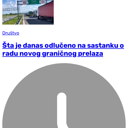
Društvo
Šta je danas odlučeno na sastanku o
radu novog graničnog prelaza