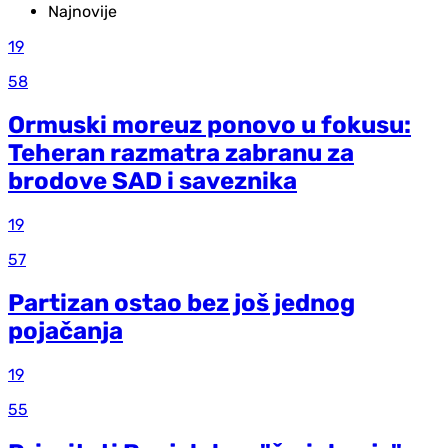
Najnovije
19
58
Ormuski moreuz ponovo u fokusu:
Teheran razmatra zabranu za
brodove SAD i saveznika
19
57
Partizan ostao bez još jednog
pojačanja
19
55