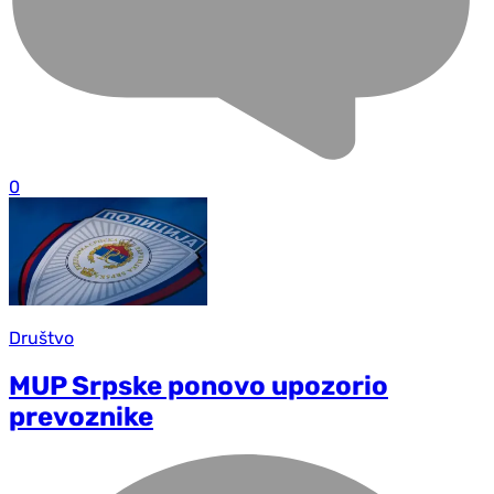
0
Društvo
MUP Srpske ponovo upozorio
prevoznike