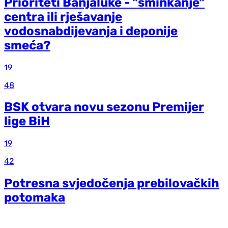
Prioriteti Banjaluke - "šminkanje"
centra ili rješavanje
vodosnabdijevanja i deponije
smeća?
19
48
BSK otvara novu sezonu Premijer
lige BiH
19
42
Potresna svjedočenja prebilovačkih
potomaka