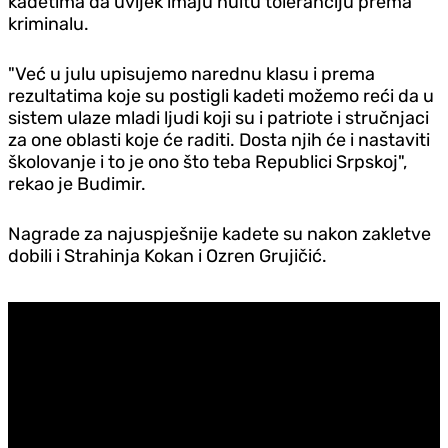
kadetima da uvijek imaju nultu toleranciju prema
kriminalu.
"Već u julu upisujemo narednu klasu i prema
rezultatima koje su postigli kadeti možemo reći da u
sistem ulaze mladi ljudi koji su i patriote i stručnjaci
za one oblasti koje će raditi. Dosta njih će i nastaviti
školovanje i to je ono što teba Republici Srpskoj",
rekao je Budimir.
Nagrade za najuspješnije kadete su nakon zakletve
dobili i Strahinja Kokan i Ozren Grujičić.