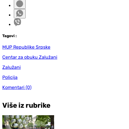
Tag
ovi
:
MUP Republike Srpske
Centar za obuku Zalužani
Zalužani
Policija
Komentari
(0)
Više iz rubrike