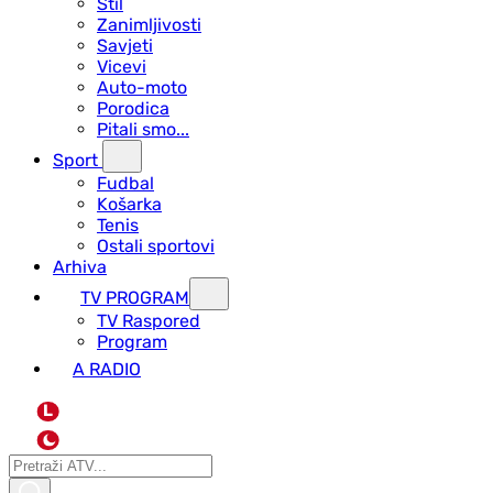
Stil
Zanimljivosti
Savjeti
Vicevi
Auto-moto
Porodica
Pitali smo...
Sport
Fudbal
Košarka
Tenis
Ostali sportovi
Arhiva
TV PROGRAM
ТV Raspored
Program
A RADIO
L