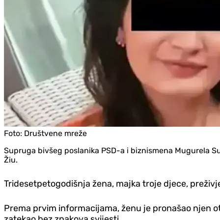
Foto:
Društvene mreže
Supruga bivšeg poslanika PSD-a i biznismena Mugurela Su
Žiu.
Tridesetpetogodišnja žena, majka troje djece, preživjel
Prema prvim informacijama, ženu je pronašao njen otac
zatekao bez znakova svijesti.