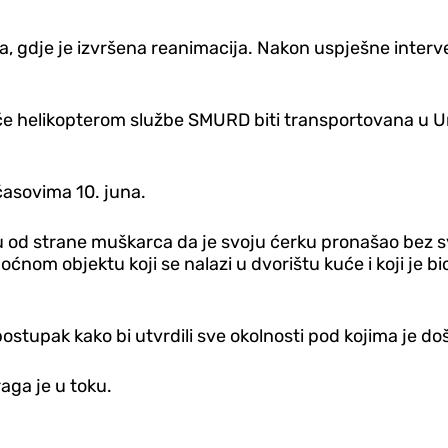
ta, gdje je izvršena reanimacija. Nakon uspješne inter
 da će helikopterom službe SMURD biti transportovana u 
 časovima 10. juna.
i su od strane muškarca da je svoju ćerku pronašao bez
om objektu koji se nalazi u dvorištu kuće i koji je bio
i postupak kako bi utvrdili sve okolnosti pod kojima je d
raga je u toku.