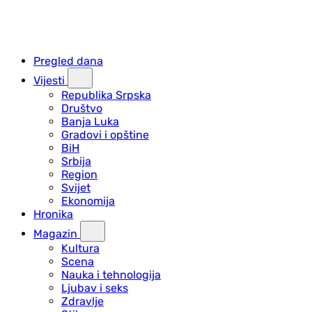
Pregled dana
Vijesti
Republika Srpska
Društvo
Banja Luka
Gradovi i opštine
BiH
Srbija
Region
Svijet
Ekonomija
Hronika
Magazin
Kultura
Scena
Nauka i tehnologija
Ljubav i seks
Zdravlje