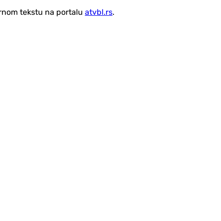
vornom tekstu na portalu
atvbl.rs
.