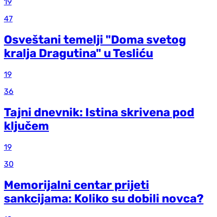
19
47
Osveštani temelji "Doma svetog
kralja Dragutina" u Tesliću
19
36
Tajni dnevnik: Istina skrivena pod
ključem
19
30
Memorijalni centar prijeti
sankcijama: Koliko su dobili novca?