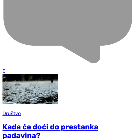
0
Društvo
Kada će doći do prestanka
padavina?