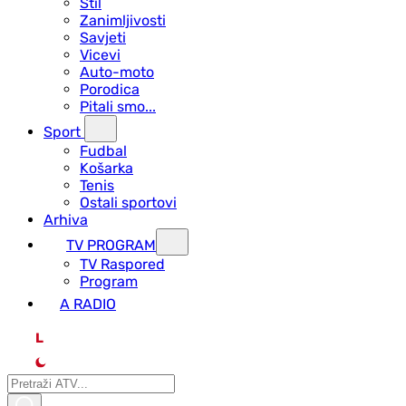
Stil
Zanimljivosti
Savjeti
Vicevi
Auto-moto
Porodica
Pitali smo...
Sport
Fudbal
Košarka
Tenis
Ostali sportovi
Arhiva
TV PROGRAM
ТV Raspored
Program
A RADIO
L