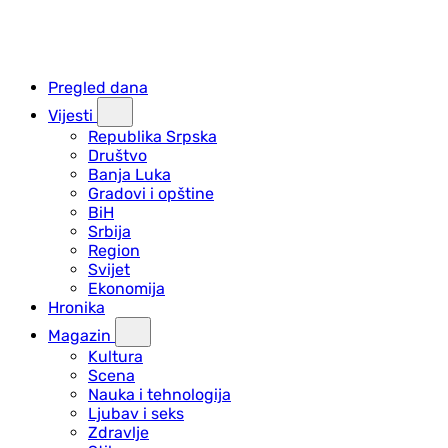
Pregled dana
Vijesti
Republika Srpska
Društvo
Banja Luka
Gradovi i opštine
BiH
Srbija
Region
Svijet
Ekonomija
Hronika
Magazin
Kultura
Scena
Nauka i tehnologija
Ljubav i seks
Zdravlje