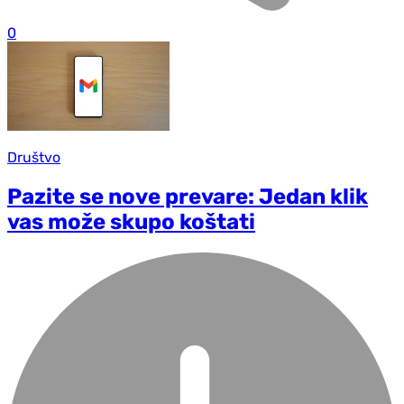
0
Društvo
Pazite se nove prevare: Jedan klik
vas može skupo koštati