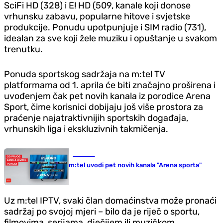
SciFi HD (328) i E! HD (509, kanale koji donose
vrhunsku zabavu, popularne hitove i svjetske
produkcije. Ponudu upotpunjuje i SIM radio (731),
idealan za sve koji žele muziku i opuštanje u svakom
trenutku.
Ponuda sportskog sadržaja na m:tel TV
platformama od 1. aprila će biti značajno proširena i
uvođenjem čak pet novih kanala iz porodice Arena
Sport, čime korisnici dobijaju još više prostora za
praćenje najatraktivnijih sportskih događaja,
vrhunskih liga i ekskluzivnih takmičenja.
Društvo
m:tel uvodi pet novih kanala "Arena sporta"
Uz m:tel IPTV, svaki član domaćinstva može pronaći
sadržaj po svojoj mjeri – bilo da je riječ o sportu,
filmovima, serijama, dječijem ili muzičkom