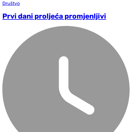
Društvo
Prvi dani proljeća promjenljivi