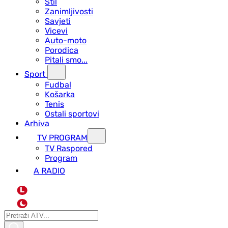
Stil
Zanimljivosti
Savjeti
Vicevi
Auto-moto
Porodica
Pitali smo...
Sport
Fudbal
Košarka
Tenis
Ostali sportovi
Arhiva
TV PROGRAM
ТV Raspored
Program
A RADIO
L