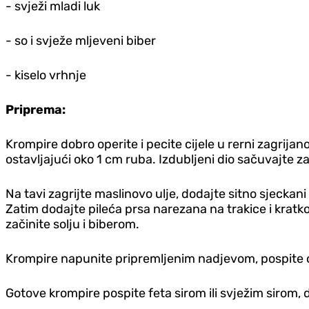
- svježi mladi luk
- so i svježe mljeveni biber
- kiselo vrhnje
Priprema:
Krompire dobro operite i pecite cijele u rerni zagrija
ostavljajući oko 1 cm ruba. Izdubljeni dio sačuvajte z
Na tavi zagrijte maslinovo ulje, dodajte sitno sjeckani
Zatim dodajte pileća prsa narezana na trakice i kratko 
začinite solju i biberom.
Krompire napunite pripremljenim nadjevom, pospite osta
Gotove krompire pospite feta sirom ili svježim sirom, d