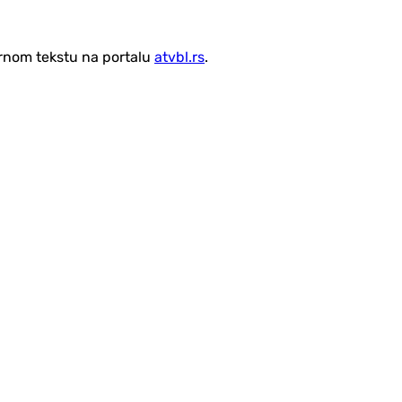
vornom tekstu na portalu
atvbl.rs
.