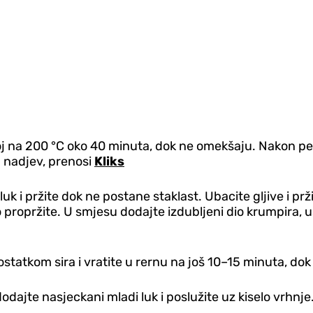
noj na 200 °C oko 40 minuta, dok ne omekšaju. Nakon peč
a nadjev, prenosi
Kliks
 luk i pržite dok ne postane staklast. Ubacite gljive i p
propržite. U smjesu dodajte izdubljeni dio krumpira, usi
tkom sira i vratite u rernu na još 10–15 minuta, dok se
odajte nasjeckani mladi luk i poslužite uz kiselo vrhnje