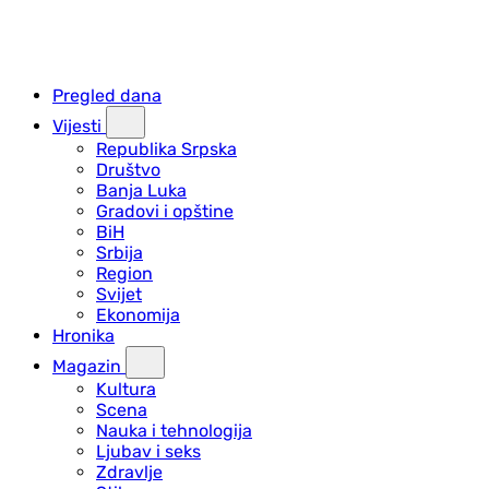
Pregled dana
Vijesti
Republika Srpska
Društvo
Banja Luka
Gradovi i opštine
BiH
Srbija
Region
Svijet
Ekonomija
Hronika
Magazin
Kultura
Scena
Nauka i tehnologija
Ljubav i seks
Zdravlje