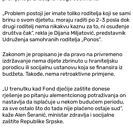
„Problem postoji jer imate toliko roditelja koji se sami
brinu o svom djetetu, moraju raditi po 2-3 posla dok
drugi roditelj nema nikakvu kaznu za to, ni osuđenje
društva čak“, rekla je Dijana Miljatović, predstavnik
Udruženja samohranih roditelja „Ponos“.
Zakonom je propisano je da pravo na privremeno
izdržavanje nema dijete zbrinuto u hraniteljsku
porodicu ili socijalnu ustanovu koja se finansira iz
budžeta. Takođe, nema retroaktivne primjene.
„U trenutku kad Fond dječije zaštite donese
rješenje po pitanju alementcionog potraživanja on
nastavlja da isplaćuje u nekom budućem periodu,
za sve ostalo što do tada nije plaćeno ostaje sud“,
kaže Alen Šeranić, ministar zdravlja i socijalne
zaštite Republike Srpske.