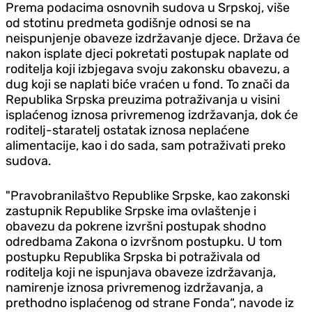
Prema podacima osnovnih sudova u Srpskoj, više
od stotinu predmeta godišnje odnosi se na
neispunjenje obaveze izdržavanje djece. Država će
nakon isplate djeci pokretati postupak naplate od
roditelja koji izbjegava svoju zakonsku obavezu, a
dug koji se naplati biće vraćen u fond. To znači da
Republika Srpska preuzima potraživanja u visini
isplaćenog iznosa privremenog izdržavanja, dok će
roditelj-staratelj ostatak iznosa neplaćene
alimentacije, kao i do sada, sam potraživati preko
sudova.
"Pravobranilaštvo Republike Srpske, kao zakonski
zastupnik Republike Srpske ima ovlaštenje i
obavezu da pokrene izvršni postupak shodno
odredbama Zakona o izvršnom postupku. U tom
postupku Republika Srpska bi potraživala od
roditelja koji ne ispunjava obaveze izdržavanja,
namirenje iznosa privremenog izdržavanja, a
prethodno isplaćenog od strane Fonda“, navode iz