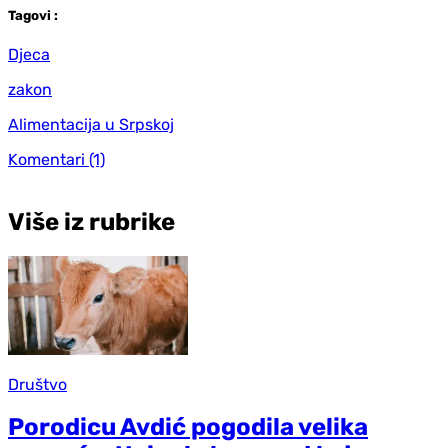
Tag
ovi
:
Djeca
zakon
Alimentacija u Srpskoj
Komentari
(1)
Više iz rubrike
Društvo
Porodicu Avdić pogodila velika