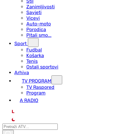
Stil
Zanimljivosti
Savjeti
Vicevi
Auto-moto
Porodica
Pitali smo...
Sport
Fudbal
Košarka
Tenis
Ostali sportovi
Arhiva
TV PROGRAM
ТV Raspored
Program
A RADIO
L