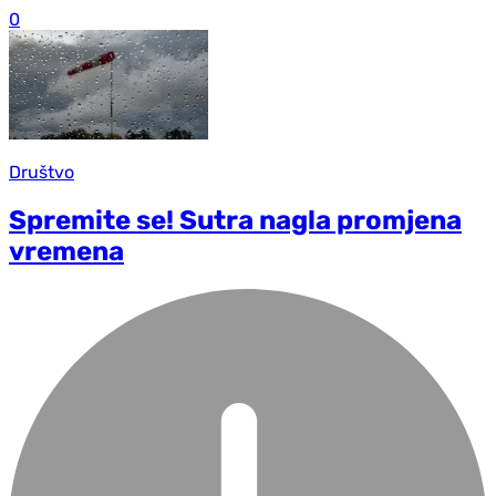
0
Društvo
Spremite se! Sutra nagla promjena
vremena