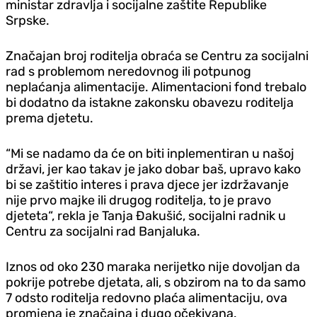
ministar zdravlja i socijalne zaštite Republike
Srpske.
Značajan broj roditelja obraća se Centru za socijalni
rad s problemom neredovnog ili potpunog
neplaćanja alimentacije. Alimentacioni fond trebalo
bi dodatno da istakne zakonsku obavezu roditelja
prema djetetu.
“Mi se nadamo da će on biti inplementiran u našoj
državi, jer kao takav je jako dobar baš, upravo kako
bi se zaštitio interes i prava djece jer izdržavanje
nije prvo majke ili drugog roditelja, to je pravo
djeteta“, rekla je Tanja Đakušić, socijalni radnik u
Centru za socijalni rad Banjaluka.
Iznos od oko 230 maraka nerijetko nije dovoljan da
pokrije potrebe djetata, ali, s obzirom na to da samo
7 odsto roditelja redovno plaća alimentaciju, ova
promjena je značajna i dugo očekivana.