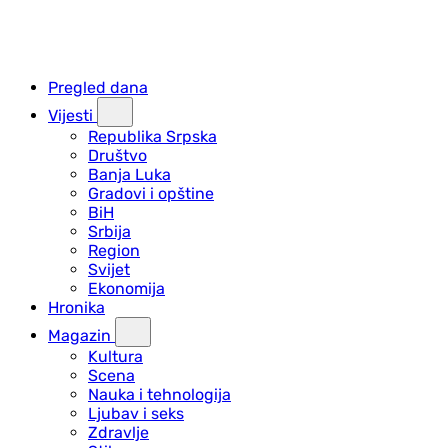
Pregled dana
Vijesti
Republika Srpska
Društvo
Banja Luka
Gradovi i opštine
BiH
Srbija
Region
Svijet
Ekonomija
Hronika
Magazin
Kultura
Scena
Nauka i tehnologija
Ljubav i seks
Zdravlje