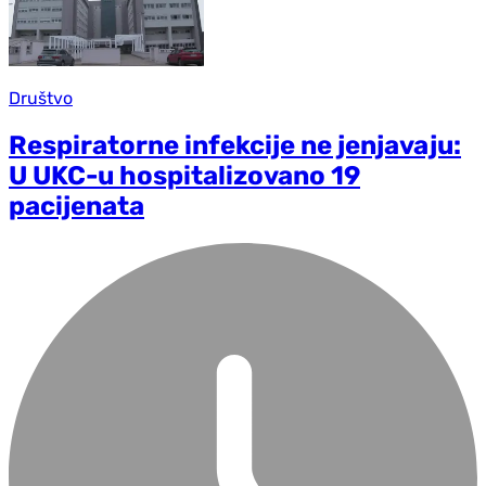
Društvo
Respiratorne infekcije ne jenjavaju:
U UKC-u hospitalizovano 19
pacijenata