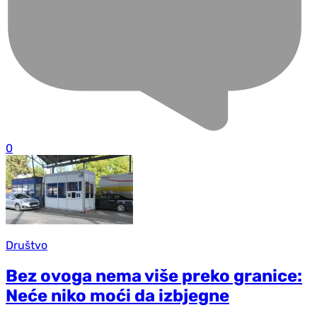
0
Društvo
Bez ovoga nema više preko granice:
Neće niko moći da izbjegne