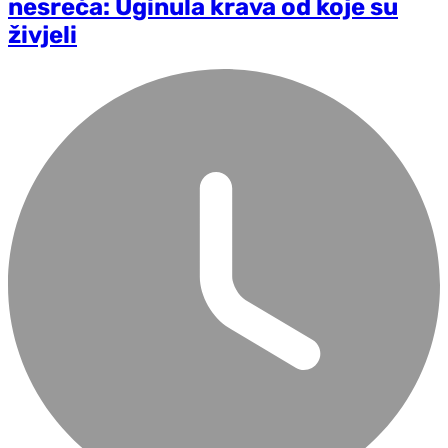
nesreća: Uginula krava od koje su
živjeli