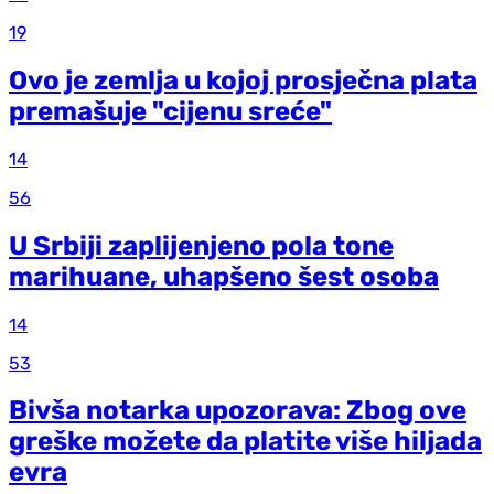
19
Ovo je zemlja u kojoj prosječna plata
premašuje "cijenu sreće"
14
56
U Srbiji zaplijenjeno pola tone
marihuane, uhapšeno šest osoba
14
53
Bivša notarka upozorava: Zbog ove
greške možete da platite više hiljada
evra