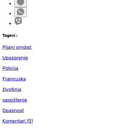
Tag
ovi
:
Pijani srndać
Upozorenje
Policija
Francuska
životinja
saopštenje
Opasnost
Komentari
(0)