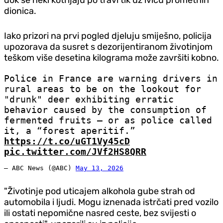
dionica.
Iako prizori na prvi pogled d‌jeluju smiješno, policija
upozorava da susret s dezorijentiranom životinjom
teškom više desetina kilograma može završiti kobno.
Police in France are warning drivers in
rural areas to be on the lookout for
"drunk" deer exhibiting erratic
behavior caused by the consumption of
fermented fruits — or as police called
it, a “forest aperitif.”
https://t.co/uGT1Vy45cD
pic.twitter.com/JVf2HS8QRR
— ABC News (@ABC)
May 13, 2026
"Životinje pod uticajem alkohola gube strah od
automobila i ljudi. Mogu iznenada istrčati pred vozilo
ili ostati nepomične nasred ceste, bez svijesti o