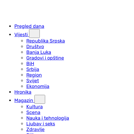
Pregled dana
Vijesti
Republika Srpska
Društvo
Banja Luka
Gradovi i opštine
BiH
Srbija
Region
Svijet
Ekonomija
Hronika
Magazin
Kultura
Scena
Nauka i tehnologija
Ljubav i seks
Zdravlje