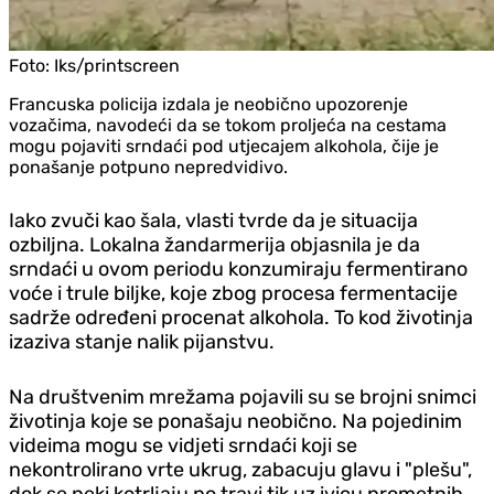
Foto:
Iks/printscreen
Francuska policija izdala je neobično upozorenje
vozačima, navodeći da se tokom proljeća na cestama
mogu pojaviti srndaći pod utjecajem alkohola, čije je
ponašanje potpuno nepredvidivo.
Iako zvuči kao šala, vlasti tvrde da je situacija
ozbiljna. Lokalna žandarmerija objasnila je da
srndaći u ovom periodu konzumiraju fermentirano
voće i trule biljke, koje zbog procesa fermentacije
sadrže određeni procenat alkohola. To kod životinja
izaziva stanje nalik pijanstvu.
Na društvenim mrežama pojavili su se brojni snimci
životinja koje se ponašaju neobično. Na pojedinim
videima mogu se vid‌jeti srndaći koji se
nekontrolirano vrte ukrug, zabacuju glavu i "plešu",
dok se neki kotrljaju po travi tik uz ivicu prometnih