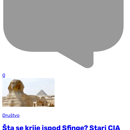
0
Društvo
Šta se krije ispod Sfinge? Stari CIA