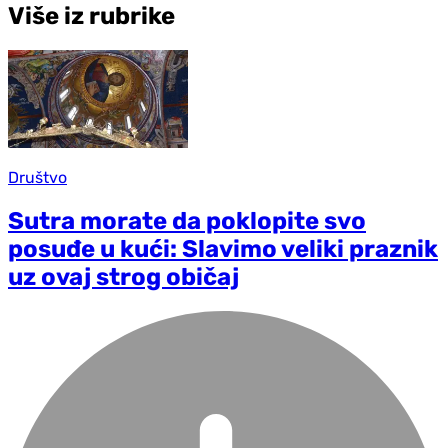
Više iz rubrike
Društvo
Sutra morate da poklopite svo
posuđe u kući: Slavimo veliki praznik
uz ovaj strog običaj