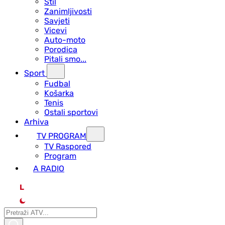
Stil
Zanimljivosti
Savjeti
Vicevi
Auto-moto
Porodica
Pitali smo...
Sport
Fudbal
Košarka
Tenis
Ostali sportovi
Arhiva
TV PROGRAM
ТV Raspored
Program
A RADIO
L