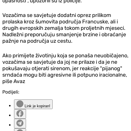
opasnosti", upozorili su iz policije.
Vozačima se savjetuje dodatni oprez prilikom
prolaska kroz šumovita područja Francuske, ali i
drugih evropskih zemalja tokom proljetnih mjeseci.
Nadležni preporučuju smanjenje brzine i obraćanje
pažnje na područja uz cestu.
Ako primijete životinju koja se ponaša neuobičajeno,
vozačima se savjetuje da joj ne prilaze i da je ne
pokušavaju otjerati sirenom, jer reakcije "pijanog"
srndaća mogu biti agresivne ili potpuno iracionalne,
piše Avaz
Podijeli:
Link je kopiran!