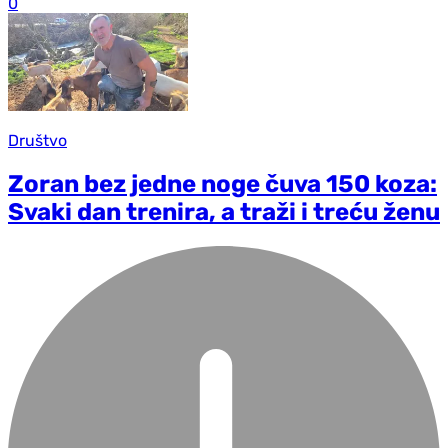
0
Društvo
Zoran bez jedne noge čuva 150 koza:
Svaki dan trenira, a traži i treću ženu