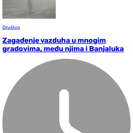
Društvo
Zagađenje vazduha u mnogim
gradovima, među njima i Banjaluka