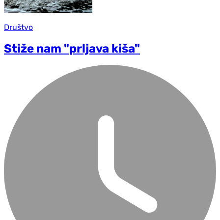
Društvo
Stiže nam "prljava kiša"