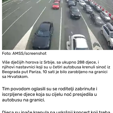
Foto:
AMSS/screenshot
Više d‌ječijih horova iz Srbije, sa ukupno 288 d‌jece, i
njihovi nastavnici koji su u četiri autobusa krenuli sinoć iz
Beograda put Pariza, 10 sati je bilo zarobljeno na granici
sa Hrvatskom.
Tim povodom oglasili su se roditelji zabrinute i
iscrpljene d‌jece koja su cijelu noć presjedila u
autobusu na granici.
D‌jeca su inače krenula na uskršnji koncert koji treba