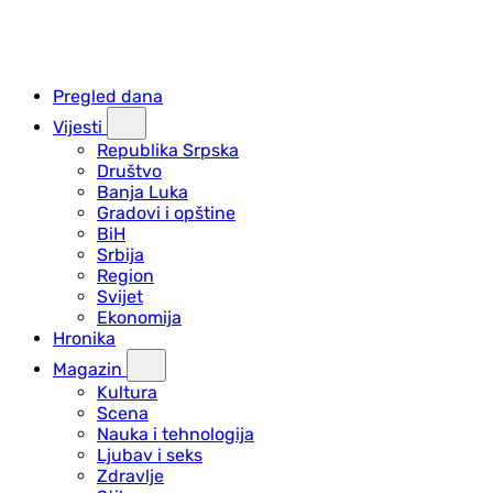
Pregled dana
Vijesti
Republika Srpska
Društvo
Banja Luka
Gradovi i opštine
BiH
Srbija
Region
Svijet
Ekonomija
Hronika
Magazin
Kultura
Scena
Nauka i tehnologija
Ljubav i seks
Zdravlje