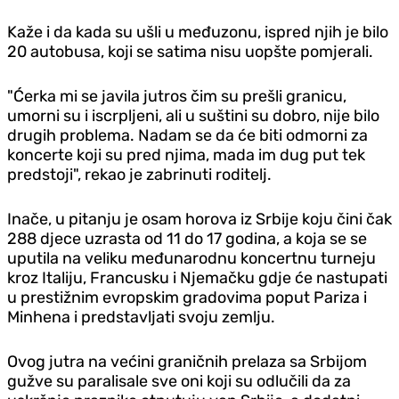
Kaže i da kada su ušli u međuzonu, ispred njih je bilo
20 autobusa, koji se satima nisu uopšte pomjerali.
"Ćerka mi se javila jutros čim su prešli granicu,
umorni su i iscrpljeni, ali u suštini su dobro, nije bilo
drugih problema. Nadam se da će biti odmorni za
koncerte koji su pred njima, mada im dug put tek
predstoji", rekao je zabrinuti roditelj.
Inače, u pitanju je osam horova iz Srbije koju čini čak
288 d‌jece uzrasta od 11 do 17 godina, a koja se se
uputila na veliku međunarodnu koncertnu turneju
kroz Italiju, Francusku i Njemačku gd‌je će nastupati
u prestižnim evropskim gradovima poput Pariza i
Minhena i predstavljati svoju zemlju.
Ovog jutra na većini graničnih prelaza sa Srbijom
gužve su paralisale sve oni koji su odlučili da za