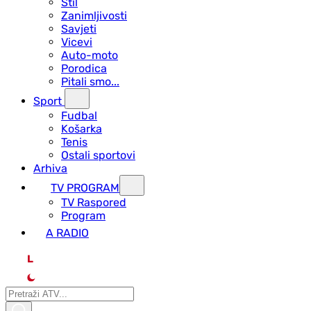
Stil
Zanimljivosti
Savjeti
Vicevi
Auto-moto
Porodica
Pitali smo...
Sport
Fudbal
Košarka
Tenis
Ostali sportovi
Arhiva
TV PROGRAM
ТV Raspored
Program
A RADIO
L