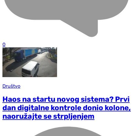
0
Društvo
Haos na startu novog sistema? Prvi
dan digitalne kontrole donio kolone,
naoružajte se strpljenjem