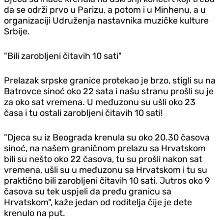
da se održi prvo u Parizu, a potom i u Minhenu, a u
organizaciji Udruženja nastavnika muzičke kulture
Srbije.
"Bili zarobljeni čitavih 10 sati"
Prelazak srpske granice protekao je brzo, stigli su na
Batrovce sinoć oko 22 sata i našu stranu prošli su je
za oko sat vremena. U međuzonu su ušli oko 23
časa i tu ostali zarobljeni čitavih 10 sati!
"D‌jeca su iz Beograda krenula su oko 20.30 časova
sinoć, na našem graničnom prelazu sa Hrvatskom
bili su nešto oko 22 časova, tu su prošli nakon sat
vremena, ušli su u međuzonu sa Hrvatskom i tu su
praktično bili zarobljeni čitavih 10 sati. Jutros oko 9
časova su tek uspjeli da pređu granicu sa
Hrvatskom", kaže jedan od roditelja čije je dete
krenulo na put.