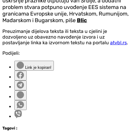
uskršnje praznike otputuju van Srbije, a dodatni
problem stvara potpuno uvođenje EES sistema na
granicama Evropske unije, Hrvatskom, Rumunijom,
Mađarskom i Bugarskom, piše
Blic
Preuzimanje dijelova teksta ili teksta u cjelini je
dozvoljeno uz obavezno navođenje izvora i uz
postavljanje linka ka izvornom tekstu na portalu
atvbl.rs
.
Podijeli:
Link je kopiran!
Tag
ovi
: