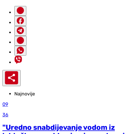
Najnovije
09
36
"Uredno snabdijevanje vodom iz