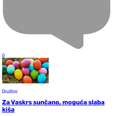
0
Društvo
Za Vaskrs sunčano, moguća slaba
kiša