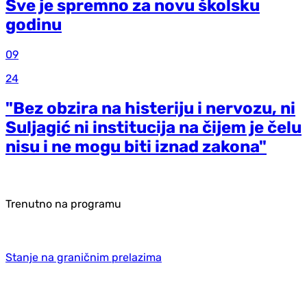
Sve je spremno za novu školsku
godinu
09
24
"Bez obzira na histeriju i nervozu, ni
Suljagić ni institucija na čijem je čelu
nisu i ne mogu biti iznad zakona"
Trenutno na programu
Stanje na graničnim prelazima