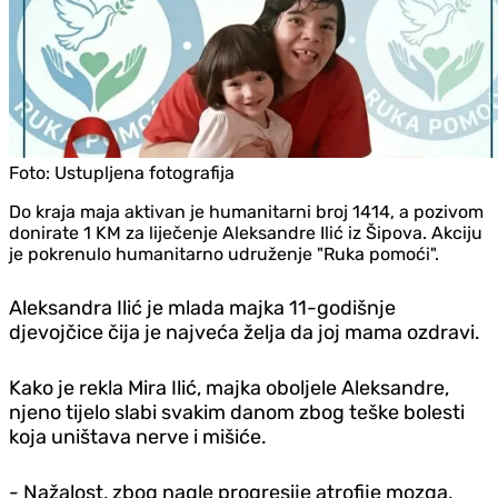
Foto:
Ustupljena fotografija
Do kraja maja aktivan je humanitarni broj 1414, a pozivom
donirate 1 KM za liječenje Aleksandre Ilić iz Šipova. Akciju
je pokrenulo humanitarno udruženje "Ruka pomoći".
Aleksandra Ilić je mlada majka 11-godišnje
djevojčice čija je najveća želja da joj mama ozdravi.
Kako je rekla Mira Ilić, majka oboljele Aleksandre,
njeno tijelo slabi svakim danom zbog teške bolesti
koja uništava nerve i mišiće.
- Nažalost, zbog nagle progresije atrofije mozga,