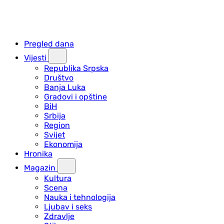
Pregled dana
Vijesti
Republika Srpska
Društvo
Banja Luka
Gradovi i opštine
BiH
Srbija
Region
Svijet
Ekonomija
Hronika
Magazin
Kultura
Scena
Nauka i tehnologija
Ljubav i seks
Zdravlje