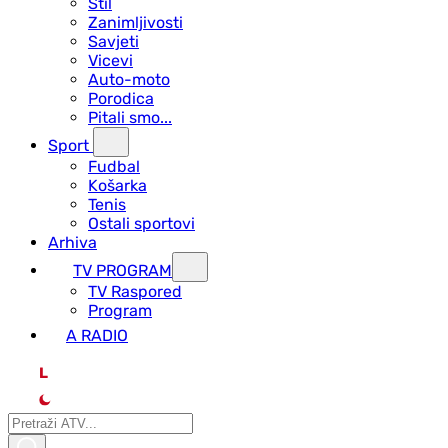
Stil
Zanimljivosti
Savjeti
Vicevi
Auto-moto
Porodica
Pitali smo...
Sport
Fudbal
Košarka
Tenis
Ostali sportovi
Arhiva
TV PROGRAM
ТV Raspored
Program
A RADIO
L