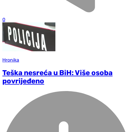
0
Hronika
Teška nesreća u BiH: Više osoba
povrijeđeno