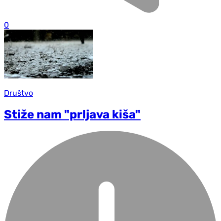
0
Društvo
Stiže nam "prljava kiša"