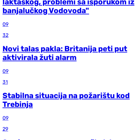
laktaškog, problemi sa isporukom iz
banjalučkog Vodovoda"
09
32
Novi talas pakla: Britanija peti put
aktivirala žuti alarm
09
31
Stabilna situacija na požarištu kod
Trebinja
09
29