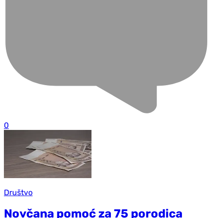
0
Društvo
Novčana pomoć za 75 porodica