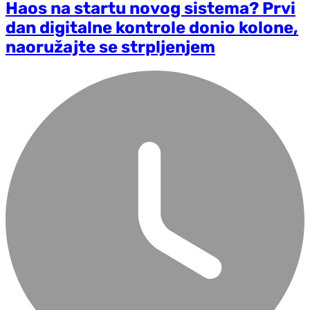
Haos na startu novog sistema? Prvi
dan digitalne kontrole donio kolone,
naoružajte se strpljenjem