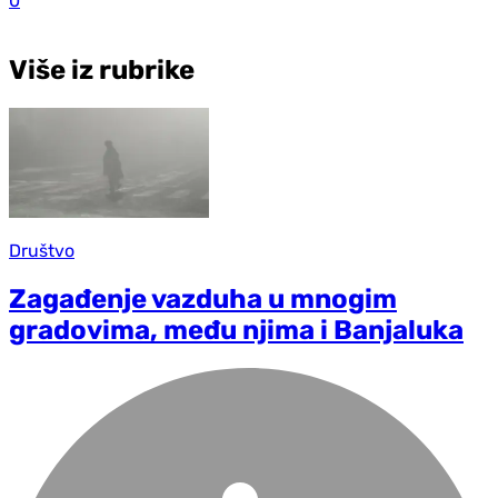
0
Više iz rubrike
Društvo
Zagađenje vazduha u mnogim
gradovima, među njima i Banjaluka