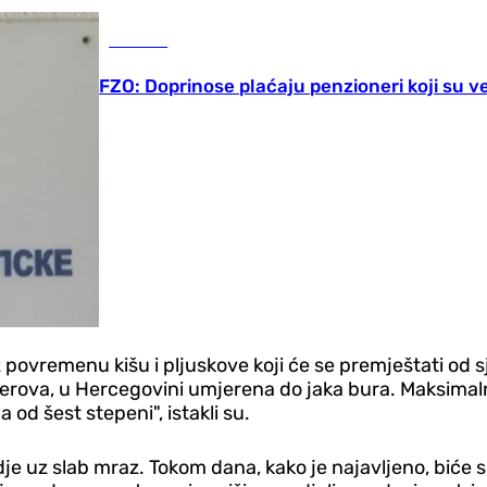
Društvo
FZO: Doprinose plaćaju penzioneri koji su ve
povremenu kišu i pljuskove koji će se premještati od s
jerova, u Hercegovini umjerena do jaka bura. Maksima
 od šest stepeni", istakli su.
gdje uz slab mraz. Tokom dana, kako je najavljeno, biće