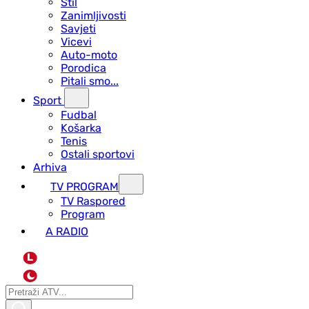
Stil
Zanimljivosti
Savjeti
Vicevi
Auto-moto
Porodica
Pitali smo...
Sport
Fudbal
Košarka
Tenis
Ostali sportovi
Arhiva
TV PROGRAM
ТV Raspored
Program
A RADIO
L