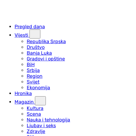
Pregled dana
Vijesti
Republika Srpska
Društvo
Banja Luka
Gradovi i opštine
BiH
Srbija
Region
Svijet
Ekonomija
Hronika
Magazin
Kultura
Scena
Nauka i tehnologija
Ljubav i seks
Zdravlje