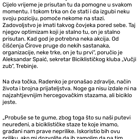
Cijelo vrijeme je prisutan tu da pomogne u svakom
momentu. I tokom trka on će stati i da izgubi neku
svoju poziciju, pomoće nekome na stazi.
Zadovoljstvo je imati takvog čovjeka pored sebe. Taj
njegov optimizam koji je stalno tu, on je stalno
prisutan. Kad god je potrebna neka akcija. Od
čišćenja Ćirove pruge do nekih sastanaka,
organizacije, neke trke, on je tu prvi“, poručio je
Aleksandar Spaić, sekretar Biciklističkog kluba „Vučji
zub“, Trebinje.
Na dva točka, Radenko je pronašao zdravlje, način
života i brojna prijateljstva. Noge ga nisu izdale ni na
najzahtjevnijim hercegovačkim stazama, ali biciklo
jeste.
„Probuše se te gume, zbog toga što su naši putevi
neuređeni, a biciklističke staze te koje imamo,
građani nam prave neprilike. Iskoristio bih ovu
priliku, ako mi dozvolite da ih zamolim da na tim