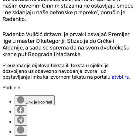
našim čuvenim Ćirinim stazama ne ostavljaju smeće
i ne sklanjaju naše betonske prepreke“, poručio je
Radenko.
Radenko Vujičić državni je prvak i osvajač Premijer
lige u master D kategoriji. Stizao je do Grčke i
Albanije, a sada se sprema da na svom dvotočkašu
krene put Beograda i Mađarske.
Preuzimanje dijelova teksta ili teksta u cjelini je
dozvoljeno uz obavezno navođenje izvora i uz
postavljanje linka ka izvornom tekstu na portalu
atvbl.rs
.
Podijeli:
Link je kopiran!