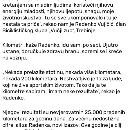
kretanjem sa mladim ljudima, koristeći njihovu
energiju mladosti, njihovu ljepotu, snagu, moje
životno iskustvo i tu se sve ukomponovalo i tu je
nastala ta priča“, rekao nam je Radenko Vujičić, član
Biciklističkog kluba „Vučji zub“, Trebinje.
Kilometri, kaže Radenko, idu sami po sebi. Ujutro
ustane, doručkuje zdravu hranu, spremi se i kreće
na vožnju.
„Nekada prelazite stotinu, nekada više kilometara,
nekada 200 kilometara. Neshvatljivo je to za ljude,
koji ne žive sportskim životom. Tako da ja te
kilometre sabiram i imam neke rezultate“, rekao je
Radenko.
Njegovi rezultati su nevjerovatnih 25.000 pređenih
kilometara za godinu dana. Za većinu nedostižna
cifra, ali za Radenka, novi izazov. Ove godine je cilj