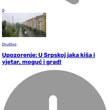
0
Društvo
Upozorenje: U Srpskoj jaka kiša i
vjetar, moguć i grad!