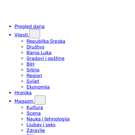
Pregled dana
Vijesti
Republika Srpska
Društvo
Banja Luka
Gradovi i opštine
BiH
Srbija
Region
Svijet
Ekonomija
Hronika
Magazin
Kultura
Scena
Nauka i tehnologija
Ljubav i seks
Zdravlje