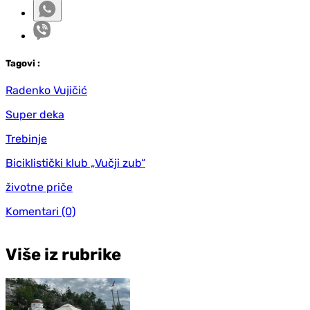
Tag
ovi
:
Radenko Vujičić
Super deka
Trebinje
Biciklistički klub „Vučji zub“
životne priče
Komentari
(0)
Više iz rubrike