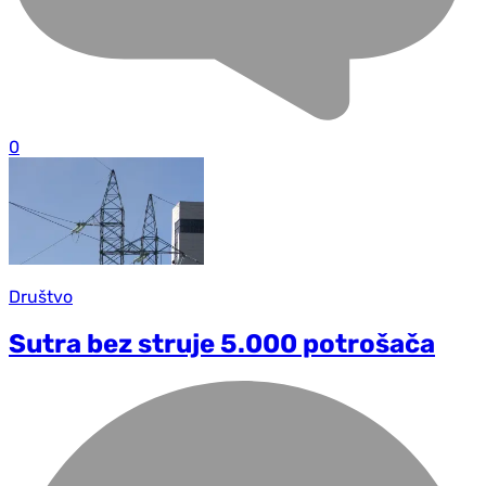
0
Društvo
Sutra bez struje 5.000 potrošača