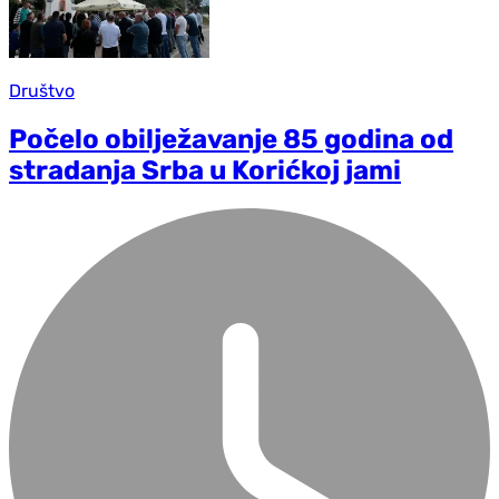
Društvo
Počelo obilježavanje 85 godina od
stradanja Srba u Korićkoj jami