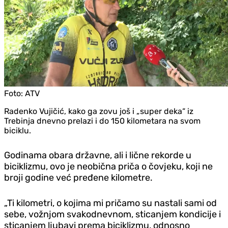
Foto:
ATV
Radenko Vujičić, kako ga zovu još i „super deka“ iz
Trebinja dnevno prelazi i do 150 kilometara na svom
biciklu.
Godinama obara državne, ali i lične rekorde u
biciklizmu, ovo je neobična priča o čovjeku, koji ne
broji godine već pređene kilometre.
„Ti kilometri, o kojima mi pričamo su nastali sami od
sebe, vožnjom svakodnevnom, sticanjem kondicije i
sticanjem ljubavi prema biciklizmu, odnosno