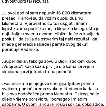
udvostručiti taj rezultat.
„U ovoj godini sam nepunih 15.000 kilometara
prešao. Planovi su da vozim duplu dužinu
kilometara. Vjerovatno ću to i uspjeti. Imam
logistiku, ima podršku mojih klupskih kolega, što je
najbitnije u svemu ovome. Mislim da će zdravlje da
posluži i da ću ja da ostvarim taj neki rezultat i da
mlađe generacije slijede i pamte ovog deku“,
poručuje Radenko.
„Super deka“, tako ga zovu u Biciklističkom klubu
„Vučji zub“. Kako kažu, prvi je u trkama, prvi je u
akcijama, prvi je kada treba pomoći.
„Fascinantna je njegova energija, ljubav prema
svakom, pomoć prema svakom. Nedavno kada su
bila ova hodočašća prema Manastiru Ostrog, on je
cijelo vrijeme boravio tu i pomagao i mlađim
osobama. U svom rancu je nosio i sokiće, čokoladice.