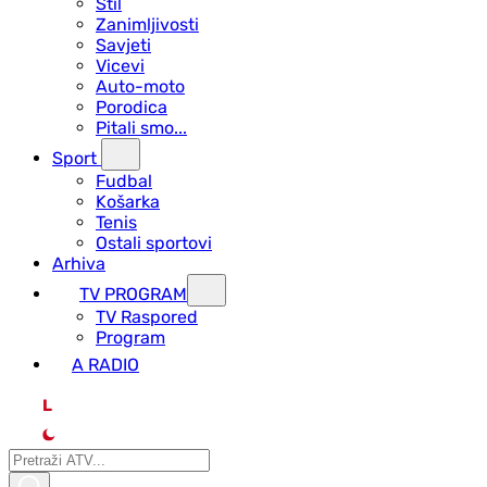
Stil
Zanimljivosti
Savjeti
Vicevi
Auto-moto
Porodica
Pitali smo...
Sport
Fudbal
Košarka
Tenis
Ostali sportovi
Arhiva
TV PROGRAM
ТV Raspored
Program
A RADIO
L