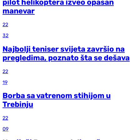
pilot helikoptera izveo opasan
manevar
22
32
Najbolji teniser svijeta završio na
pregledima, poznato šta se dešava
22
19
Borba sa vatrenom stihijom u
Trebinju
22
09