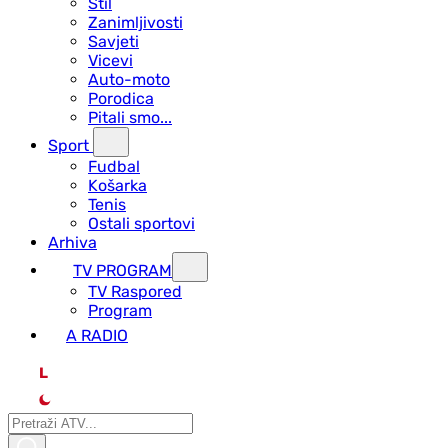
Stil
Zanimljivosti
Savjeti
Vicevi
Auto-moto
Porodica
Pitali smo...
Sport
Fudbal
Košarka
Tenis
Ostali sportovi
Arhiva
TV PROGRAM
ТV Raspored
Program
A RADIO
L