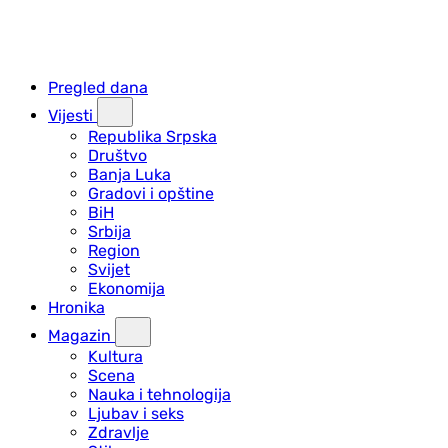
Pregled dana
Vijesti
Republika Srpska
Društvo
Banja Luka
Gradovi i opštine
BiH
Srbija
Region
Svijet
Ekonomija
Hronika
Magazin
Kultura
Scena
Nauka i tehnologija
Ljubav i seks
Zdravlje