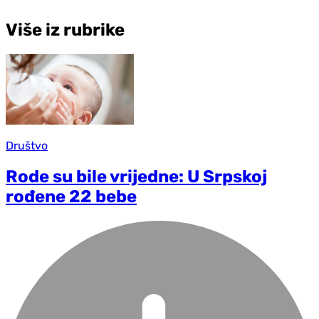
Više iz rubrike
Društvo
Rode su bile vrijedne: U Srpskoj
rođene 22 bebe