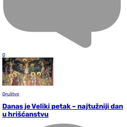
0
Društvo
Danas je Veliki petak – najtužniji dan
u hrišćanstvu