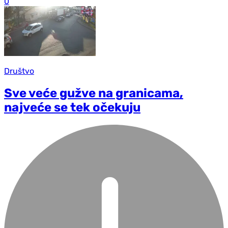
0
Društvo
Sve veće gužve na granicama,
najveće se tek očekuju