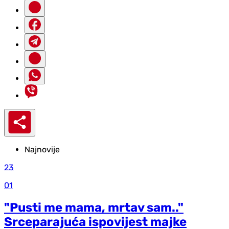
Najnovije
23
01
"Pusti me mama, mrtav sam.."
Srceparajuća ispovijest majke