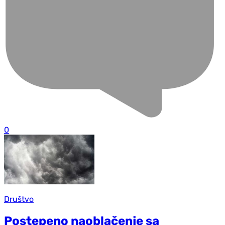
0
Društvo
Postepeno naoblačenje sa