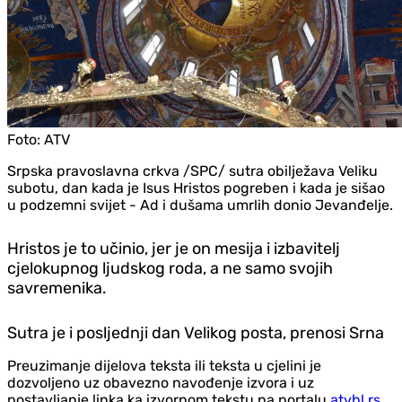
Foto:
ATV
Srpska pravoslavna crkva /SPC/ sutra obilježava Veliku
subotu, dan kada je Isus Hristos pogreben i kada je sišao
u podzemni svijet - Ad i dušama umrlih donio Jevanđelje.
Hristos je to učinio, jer je on mesija i izbavitelj
cjelokupnog ljudskog roda, a ne samo svojih
savremenika.
Sutra je i posljednji dan Velikog posta, prenosi Srna
Preuzimanje dijelova teksta ili teksta u cjelini je
dozvoljeno uz obavezno navođenje izvora i uz
postavljanje linka ka izvornom tekstu na portalu
atvbl.rs
.