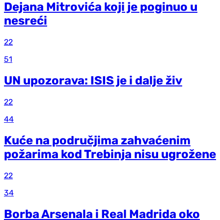
Dejana Mitrovića koji je poginuo u
nesreći
22
51
UN upozorava: ISIS je i dalje živ
22
44
Kuće na područjima zahvaćenim
požarima kod Trebinja nisu ugrožene
22
34
Borba Arsenala i Real Madrida oko