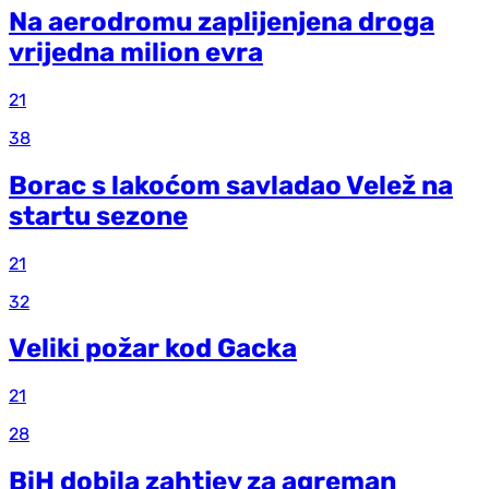
Na aerodromu zaplijenjena droga
vrijedna milion evra
21
38
Borac s lakoćom savladao Velež na
startu sezone
21
32
Veliki požar kod Gacka
21
28
BiH dobila zahtjev za agreman