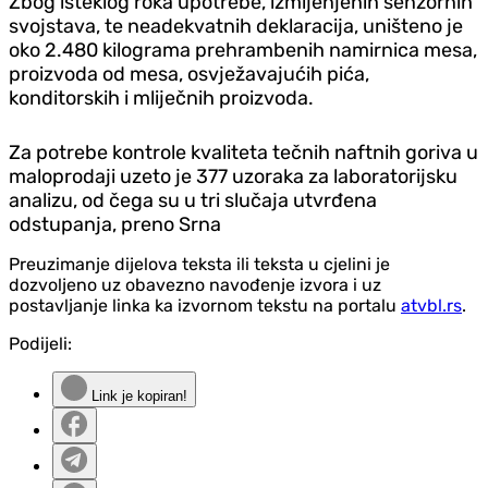
Zbog isteklog roka upotrebe, izmijenjenih senzornih
svojstava, te neadekvatnih deklaracija, uništeno je
oko 2.480 kilograma prehrambenih namirnica mesa,
proizvoda od mesa, osvježavajućih pića,
konditorskih i mliječnih proizvoda.
Za potrebe kontrole kvaliteta tečnih naftnih goriva u
maloprodaji uzeto je 377 uzoraka za laboratorijsku
analizu, od čega su u tri slučaja utvrđena
odstupanja, preno Srna
Preuzimanje dijelova teksta ili teksta u cjelini je
dozvoljeno uz obavezno navođenje izvora i uz
postavljanje linka ka izvornom tekstu na portalu
atvbl.rs
.
Podijeli:
Link je kopiran!