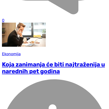
0
Ekonomija
Koja zanimanja će biti najtraženija u
narednih pet godina