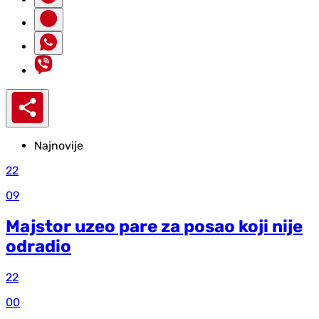
Najnovije
22
09
Majstor uzeo pare za posao koji nije
odradio
22
00