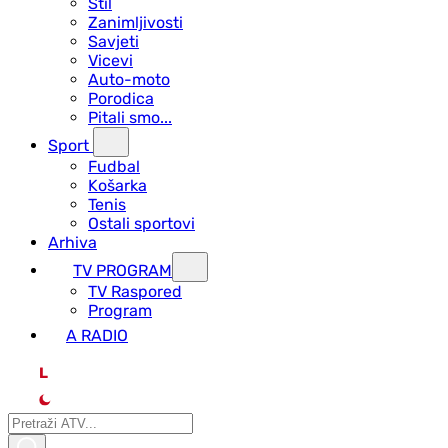
Stil
Zanimljivosti
Savjeti
Vicevi
Auto-moto
Porodica
Pitali smo...
Sport
Fudbal
Košarka
Tenis
Ostali sportovi
Arhiva
TV PROGRAM
ТV Raspored
Program
A RADIO
L