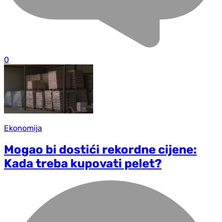
0
Ekonomija
Mogao bi dostići rekordne cijene:
Kada treba kupovati pelet?