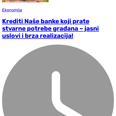
Ekonomija
Krediti Naše banke koji prate
stvarne potrebe građana – jasni
uslovi i brza realizacija!