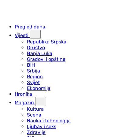
Pregled dana
Vijesti
Republika Srpska
Društvo
Banja Luka
Gradovi i opštine
BiH
Srbija
Region
Svijet
Ekonomija
Hronika
Magazin
Kultura
Scena
Nauka i tehnologija
Ljubav i seks
Zdravlje