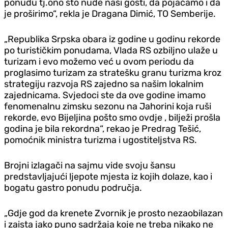
ponudu tj.ono što nude naši gosti, da pojačamo i da
je proširimo“, rekla je Dragana Dimić, TO Semberije.
„Republika Srpska obara iz godine u godinu rekorde
po turističkim ponudama, Vlada RS ozbiljno ulaže u
turizam i evo možemo već u ovom periodu da
proglasimo turizam za stratešku granu turizma kroz
strategiju razvoja RS zajedno sa našim lokalnim
zajednicama. Svjedoci ste da ove godine imamo
fenomenalnu zimsku sezonu na Jahorini koja ruši
rekorde, evo Bijeljina pošto smo ovdje , bilježi prošla
godina je bila rekordna“, rekao je Predrag Tešić,
pomoćnik ministra turizma i ugostiteljstva RS.
Brojni izlagači na sajmu vide svoju šansu
predstavljajući ljepote mjesta iz kojih dolaze, kao i
bogatu gastro ponudu područja.
„Gdje god da krenete Zvornik je prosto nezaobilazan
i zaista jako puno sadržaja koje ne treba nikako ne