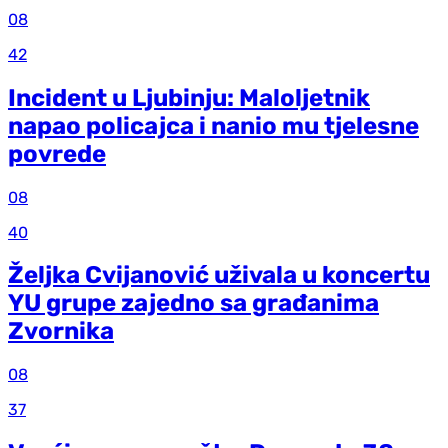
08
42
Incident u Ljubinju: Maloljetnik
napao policajca i nanio mu tjelesne
povrede
08
40
Željka Cvijanović uživala u koncertu
YU grupe zajedno sa građanima
Zvornika
08
37