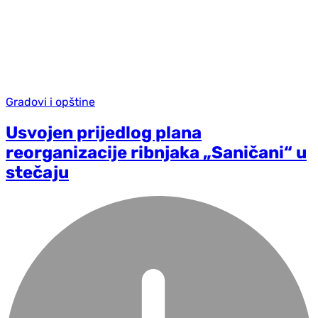
Gradovi i opštine
Usvojen prijedlog plana
reorganizacije ribnjaka „Saničani“ u
stečaju