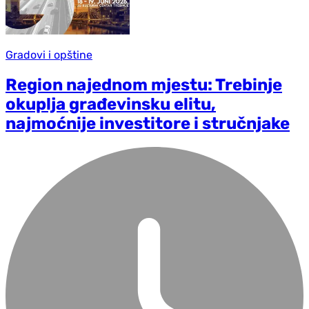
Gradovi i opštine
Region najednom mjestu: Trebinje
okuplja građevinsku elitu,
najmoćnije investitore i stručnjake