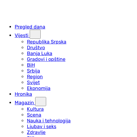
Pregled dana
Vijesti
Republika Srpska
Društvo
Banja Luka
Gradovi i opštine
BiH
Srbija
Region
Svijet
Ekonomija
Hronika
Magazin
Kultura
Scena
Nauka i tehnologija
Ljubav i seks
Zdravlje