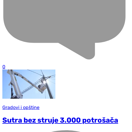
0
Gradovi i opštine
Sutra bez struje 3.000 potrošača