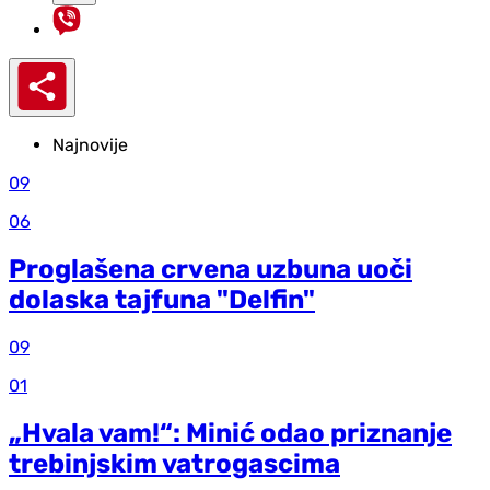
Najnovije
09
06
Proglašena crvena uzbuna uoči
dolaska tajfuna "Delfin"
09
01
„Hvala vam!“: Minić odao priznanje
trebinjskim vatrogascima