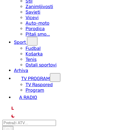
Stil
Zanimljivosti
Savjeti
Vicevi
Auto-moto
Porodica
Pitali smo...
Sport
Fudbal
Košarka
Tenis
Ostali sportovi
Arhiva
TV PROGRAM
ТV Raspored
Program
A RADIO
L