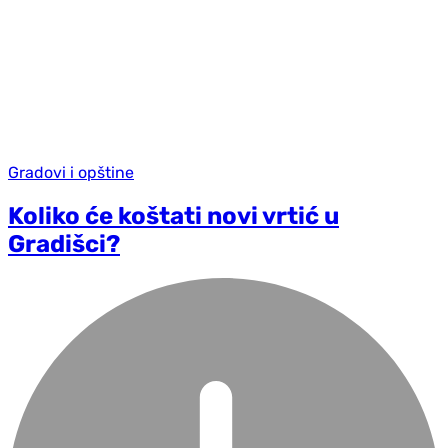
Gradovi i opštine
Koliko će koštati novi vrtić u
Gradišci?