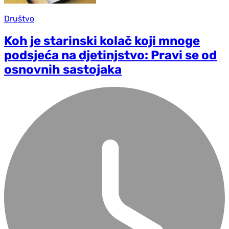
Društvo
Koh je starinski kolač koji mnoge
podsjeća na d‌jetinjstvo: Pravi se od
osnovnih sastojaka