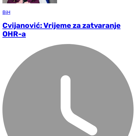
BiH
Cvijanović: Vrijeme za zatvaranje
OHR-a