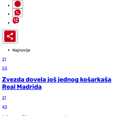
Najnovije
21
53
Zvezda dovela još jednog košarkaša
Real Madrida
21
43