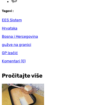
Tag
ovi
:
EES Sistem
Hrvatska
Bosna i Hercegovina
gužve na granici
GP Izačić
Komentari
(0)
Pročitajte više