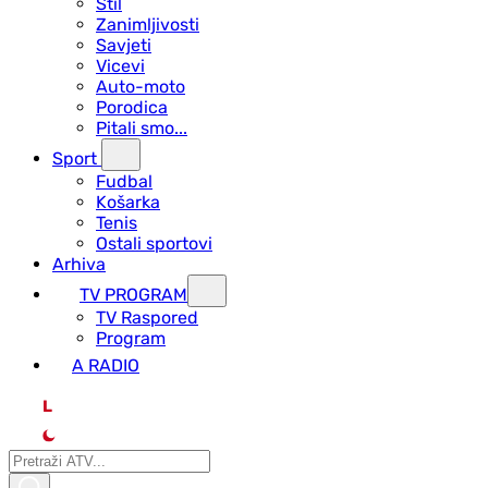
Stil
Zanimljivosti
Savjeti
Vicevi
Auto-moto
Porodica
Pitali smo...
Sport
Fudbal
Košarka
Tenis
Ostali sportovi
Arhiva
TV PROGRAM
ТV Raspored
Program
A RADIO
L