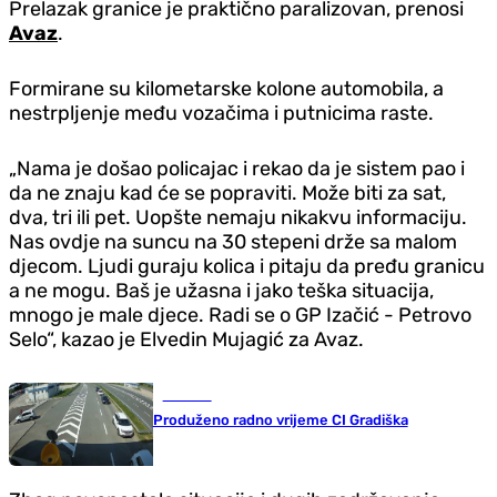
Prelazak granice je praktično paralizovan, prenosi
Avaz
.
Formirane su kilometarske kolone automobila, a
nestrpljenje među vozačima i putnicima raste.
„Nama je došao policajac i rekao da je sistem pao i
da ne znaju kad će se popraviti. Može biti za sat,
dva, tri ili pet. Uopšte nemaju nikakvu informaciju.
Nas ovd‌je na suncu na 30 stepeni drže sa malom
d‌jecom. Ljudi guraju kolica i pitaju da pređu granicu
a ne mogu. Baš je užasna i jako teška situacija,
mnogo je male d‌jece. Radi se o GP Izačić - Petrovo
Selo“, kazao je Elvedin Mujagić za Avaz.
Društvo
Produženo radno vrijeme CI Gradiška