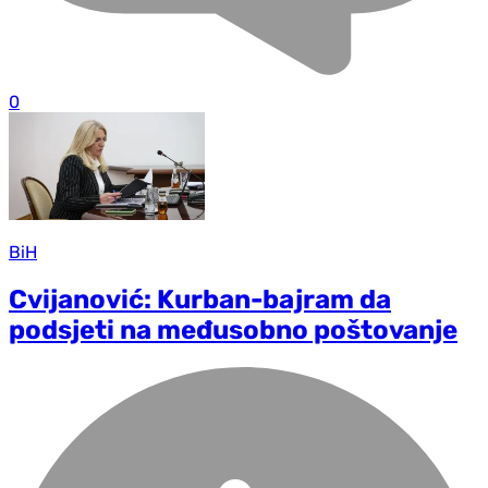
0
BiH
Cvijanović: Kurban-bajram da
podsjeti na međusobno poštovanje