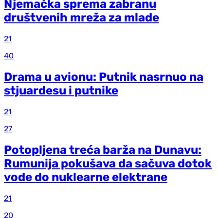
Njemačka sprema zabranu
društvenih mreža za mlade
21
40
Drama u avionu: Putnik nasrnuo na
stjuardesu i putnike
21
27
Potopljena treća barža na Dunavu:
Rumunija pokušava da sačuva dotok
vode do nuklearne elektrane
21
20