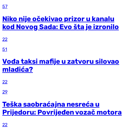
57
Niko nije očekivao prizor u kanalu
kod Novog Sada: Evo šta je izronilo
22
51
Vođa taksi mafije u zatvoru silovao
mladića?
22
29
Teška saobraćajna nesreća u
Prijedoru: Povrijeđen vozač motora
22