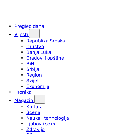
Pregled dana
Vijesti
Republika Srpska
Društvo
Banja Luka
Gradovi i opštine
BiH
Srbija
Region
Svijet
Ekonomija
Hronika
Magazin
Kultura
Scena
Nauka i tehnologija
Ljubav i seks
Zdravlje