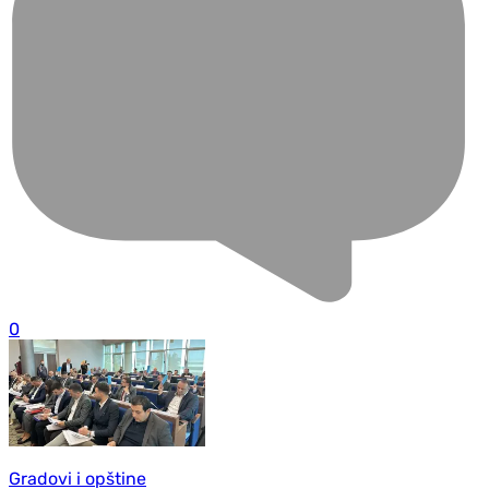
0
Gradovi i opštine