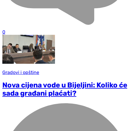
0
Gradovi i opštine
Nova cijena vode u Bijeljini: Koliko će
sada građani plaćati?