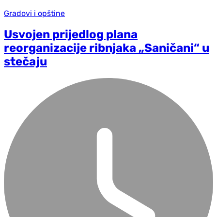
Gradovi i opštine
Usvojen prijedlog plana
reorganizacije ribnjaka „Saničani“ u
stečaju