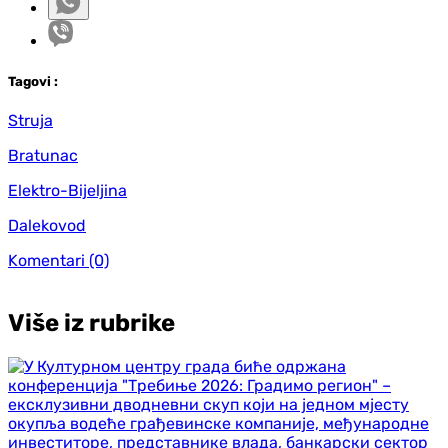
Tag
ovi
:
Struja
Bratunac
Elektro-Bijeljina
Dalekovod
Komentari
(0)
Više iz rubrike