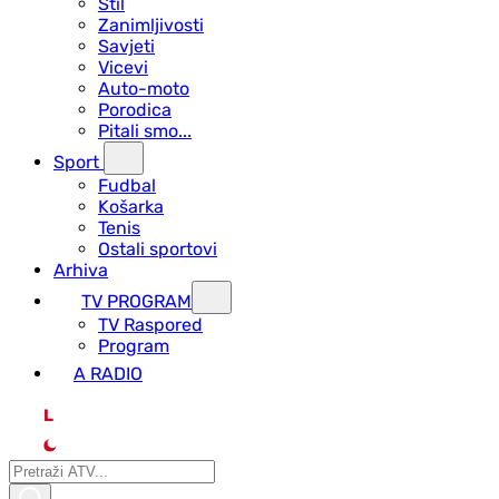
Stil
Zanimljivosti
Savjeti
Vicevi
Auto-moto
Porodica
Pitali smo...
Sport
Fudbal
Košarka
Tenis
Ostali sportovi
Arhiva
TV PROGRAM
ТV Raspored
Program
A RADIO
L