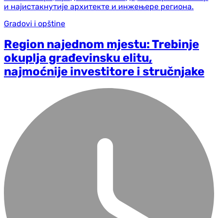
Gradovi i opštine
Region najednom mjestu: Trebinje
okuplja građevinsku elitu,
najmoćnije investitore i stručnjake