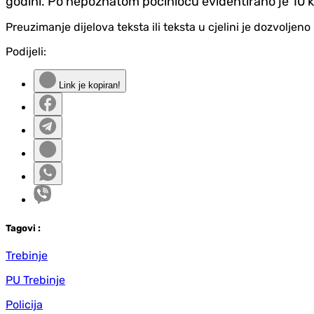
godini. Po nepoznatom počiniocu evidentirano je 10 kri
Preuzimanje dijelova teksta ili teksta u cjelini je dozvolje
Podijeli:
Link je kopiran!
Tag
ovi
:
Trebinje
PU Trebinje
Policija