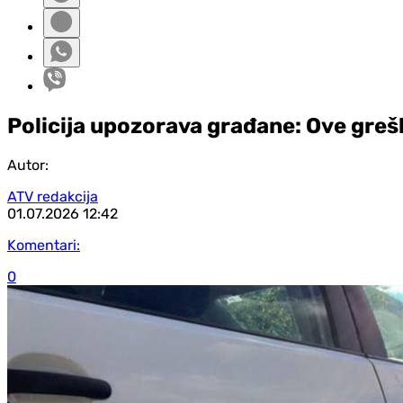
Policija upozorava građane: Ove greš
Autor:
ATV redakcija
01.07.2026
12:42
Komentari:
0