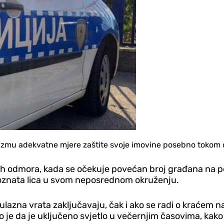
duzmu adekvatne mjere zaštite svoje imovine posebno tokom 
jih odmora, kada se očekuje povećan broj građana na po
oznata lica u svom neposrednom okruženju.
ulazna vrata zaključavaju, čak i ako se radi o kraćem n
jno je da je uključeno svjetlo u večernjim časovima, kak