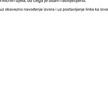
vičnih djela, od čega je osam rasvijetljeno.
no uz obavezno navođenje izvora i uz postavljanje linka ka iz