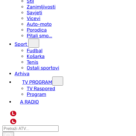
Stil
Zanimljivosti
Savjeti
Vicevi
Auto-moto
Porodica
Pitali smo...
Sport
Fudbal
Košarka
Tenis
Ostali sportovi
Arhiva
TV PROGRAM
ТV Raspored
Program
A RADIO
L