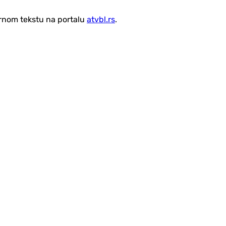
vornom tekstu na portalu
atvbl.rs
.