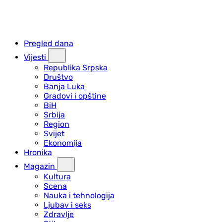
Pregled dana
Vijesti
Republika Srpska
Društvo
Banja Luka
Gradovi i opštine
BiH
Srbija
Region
Svijet
Ekonomija
Hronika
Magazin
Kultura
Scena
Nauka i tehnologija
Ljubav i seks
Zdravlje