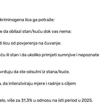
a kriminogena lica ga potraže;
će da obilazi stan/kuću dok vas nema;
ati licu od povjerenja na čuvanje;
u ili stan i da ukoliko primjeti sumnjive i nepoznate
tvrđuju da ste odsutni iz stana/kuće.
 da intenziviraju mjere i radnje s ciljem
lo, više za 31,3% u odnosu na isti period u 2025.