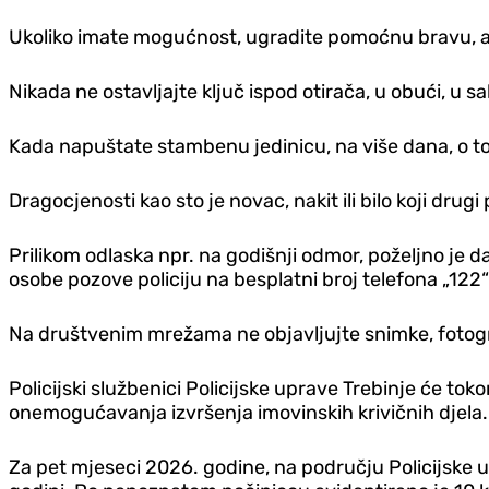
Ukoliko imate mogućnost, ugradite pomoćnu bravu, a
Nikada ne ostavljajte ključ ispod otirača, u obući, u s
Kada napuštate stambenu jedinicu, na više dana, o to
Dragocjenosti kao sto je novac, nakit ili bilo koji drug
Prilikom odlaska npr. na godišnji odmor, poželjno je da
osobe pozove policiju na besplatni broj telefona „122“
Na društvenim mrežama ne objavljujte snimke, fotograf
Policijski službenici Policijske uprave Trebinje će tok
onemogućavanja izvršenja imovinskih krivičnih djela. 
Za pet mjeseci 2026. godine, na području Policijske up