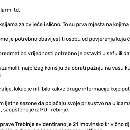
larm itd.
aksijama za cvijeće i slično. To su prva mjesta na kojim
me je potrebno obavijestiti osobu od povjerenja koja 
i predmet od vrijednosti potrebno je ostaviti u sefu ili d
 zamoliti najbližeg komšiju da obrati pažnju na vašu kuć
;
ije, lokacije niti bilo kakve druge informacije koje po
om ljetne sezone da pojačaju svoje prisustvo na ulicama,
, saopšteno je iz PU Trebinje.
rave Trebinje evidentirano je 21 imovinsko krivično dje