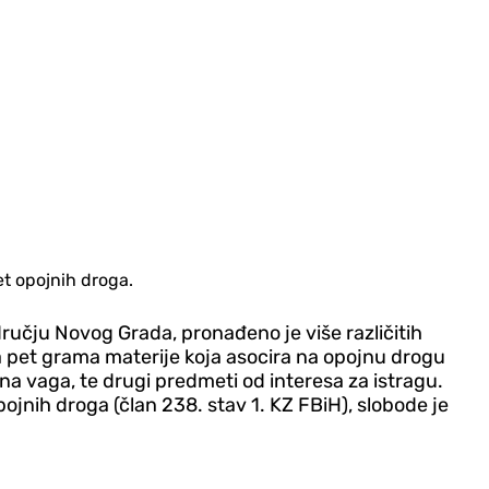
et opojnih droga.
dručju Novog Grada, pronađeno je više različitih
a pet grama materije koja asocira na opojnu drogu
alna vaga, te drugi predmeti od interesa za istragu.
jnih droga (član 238. stav 1. KZ FBiH), slobode je