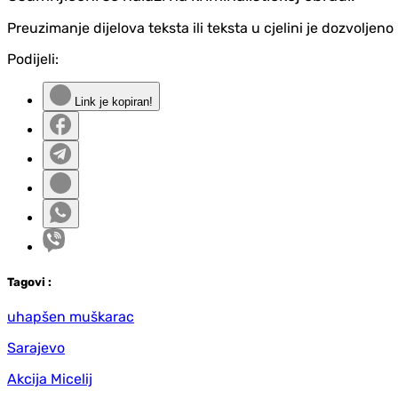
Preuzimanje dijelova teksta ili teksta u cjelini je dozvolje
Podijeli:
Link je kopiran!
Tag
ovi
:
uhapšen muškarac
Sarajevo
Akcija Micelij