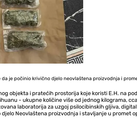
e da je počinio krivično djelo neovlaštena proizvodnja i prom
g objekta i pratećih prostorija koje koristi E.H. na po
ihuanu - ukupne količine više od jednog kilograma, cc
ovana laboratorija za uzgoj psilocibinskih gljiva, digit
djelo Neovlaštena proizvodnja i stavljanje u promet opo