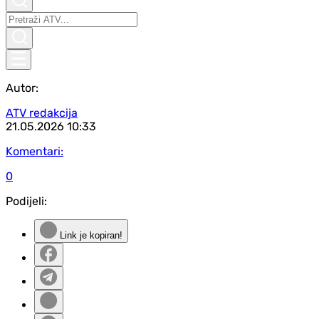
Autor:
ATV redakcija
21.05.2026
10:33
Komentari:
0
Podijeli:
Link je kopiran!