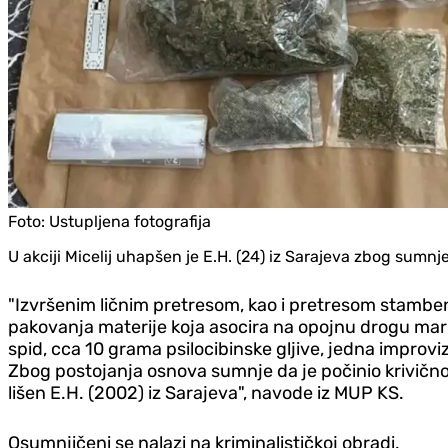
Foto:
Ustupljena fotografija
U akciji Micelij uhapšen je E.H. (24) iz Sarajeva zbog sumnj
"Izvršenim ličnim pretresom, kao i pretresom stambeno
pakovanja materije koja asocira na opojnu drogu mar
spid, cca 10 grama psilocibinske gljive, jedna improviz
Zbog postojanja osnova sumnje da je počinio krivično 
lišen E.H. (2002) iz Sarajeva", navode iz MUP KS.
Osumnjičeni se nalazi na kriminalističkoj obradi.