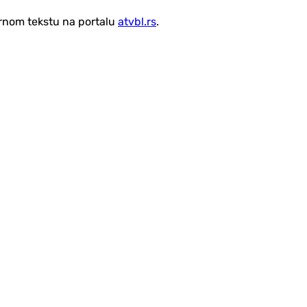
vornom tekstu na portalu
atvbl.rs
.