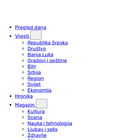
Pregled dana
Vijesti
Republika Srpska
Društvo
Banja Luka
Gradovi i opštine
BiH
Srbija
Region
Svijet
Ekonomija
Hronika
Magazin
Kultura
Scena
Nauka i tehnologija
Ljubav i seks
Zdravlje