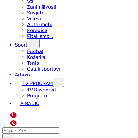
Stil
Zanimljivosti
Savjeti
Vicevi
Auto-moto
Porodica
Pitali smo...
Sport
Fudbal
Košarka
Tenis
Ostali sportovi
Arhiva
TV PROGRAM
ТV Raspored
Program
A RADIO
L