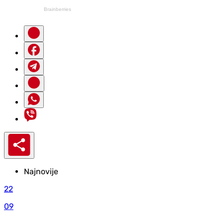
Najnovije
22
09