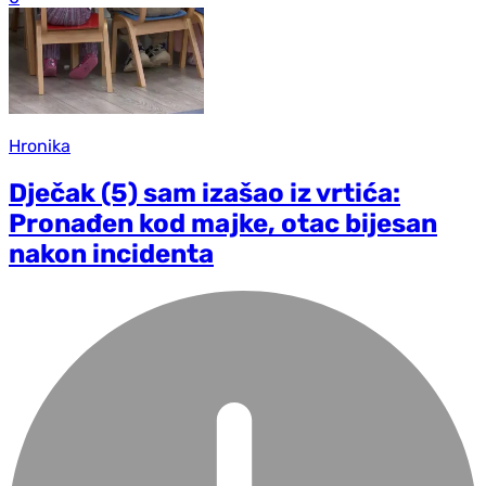
Hronika
Dječak (5) sam izašao iz vrtića:
Pronađen kod majke, otac bijesan
nakon incidenta