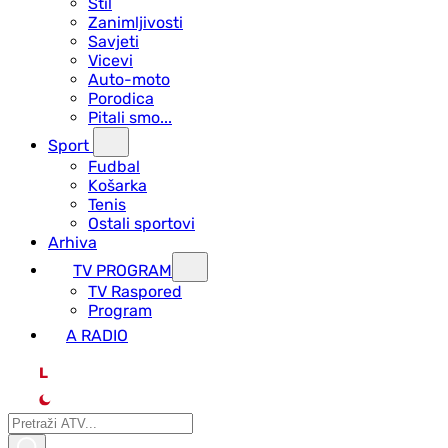
Stil
Zanimljivosti
Savjeti
Vicevi
Auto-moto
Porodica
Pitali smo...
Sport
Fudbal
Košarka
Tenis
Ostali sportovi
Arhiva
TV PROGRAM
ТV Raspored
Program
A RADIO
L