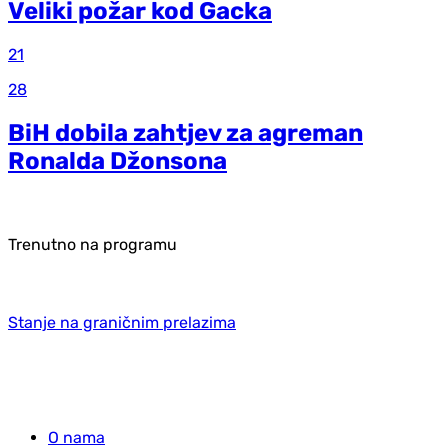
Veliki požar kod Gacka
21
28
BiH dobila zahtjev za agreman
Ronalda Džonsona
Trenutno na programu
Stanje na graničnim prelazima
O nama