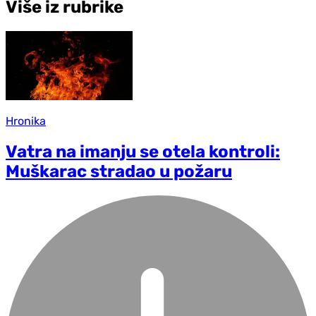
Više iz rubrike
Hronika
Vatra na imanju se otela kontroli:
Muškarac stradao u požaru