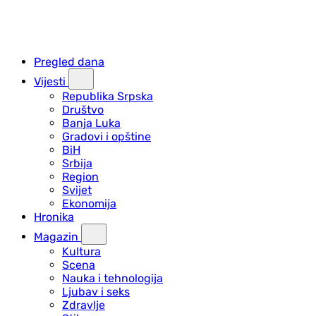
Pregled dana
Vijesti
Republika Srpska
Društvo
Banja Luka
Gradovi i opštine
BiH
Srbija
Region
Svijet
Ekonomija
Hronika
Magazin
Kultura
Scena
Nauka i tehnologija
Ljubav i seks
Zdravlje