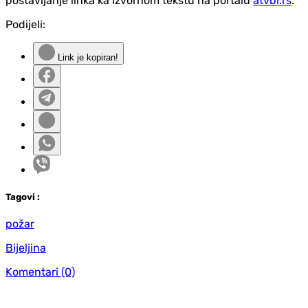
postavljanje linka ka izvornom tekstu na portalu
atvbl.rs
.
Podijeli:
Link je kopiran!
Tag
ovi
:
požar
Bijeljina
Komentari
(0)