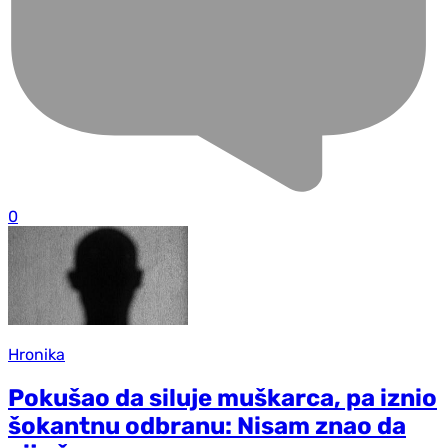
0
Hronika
Pokušao da siluje muškarca, pa iznio
šokantnu odbranu: Nisam znao da