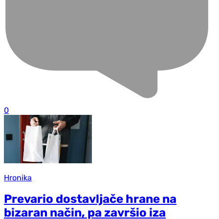
0
Hronika
Prevario dostavljače hrane na
bizaran način, pa završio iza