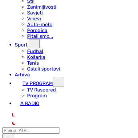
Stil
Zanimljivosti
Savjeti
Vicevi
Auto-moto
Porodica
Pitali smo...
Sport
Fudbal
Košarka
Tenis
Ostali sportovi
Arhiva
TV PROGRAM
ТV Raspored
Program
A RADIO
L