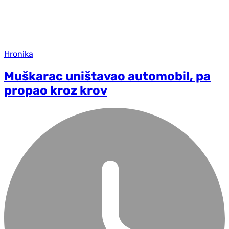
Hronika
Muškarac uništavao automobil, pa
propao kroz krov