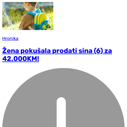
Hronika
Žena pokušala prodati sina (6) za
42.000KM!