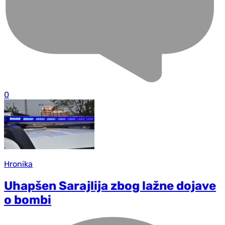
0
Hronika
Uhapšen Sarajlija zbog lažne dojave
o bombi