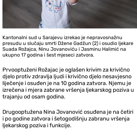
Kantonalni sud u Sarajevu izrekao je nepravosnažnu
presudu u slučaju smrti Džene Gadžun (2) i osudio ljekare
Suada Rožajca, Ninu Jovanoviću i Jasminu Halimić na
ukupno 17 godina i šest mjeseci zatvora.
Prvooptuženi Rožajac je oglašen krivim za krivično
djelo protiv zdravlja ljudi i krivično djelo nesavjesno
liječenje i osuđen je na 10 godina zatvora. Njemu je
izrečena i mjera zabrane vršenja ljekarskog poziva u
trajanju od osam godina.
Drugooptužena Nina Jovanović osuđena je na četiri
i po godine zatvora i šetogodišnju zabranu vršenja
ljekarskog poziva i funkcije.