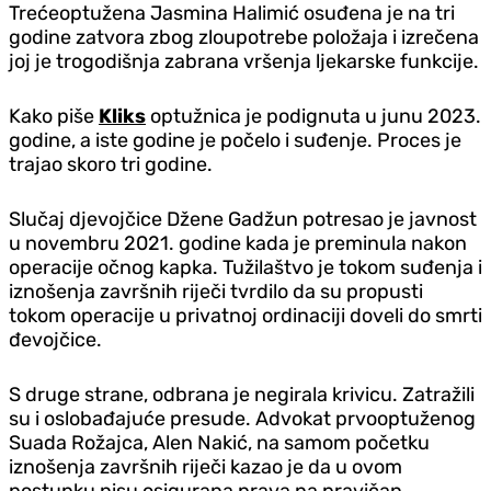
Trećeoptužena Jasmina Halimić osuđena je na tri
godine zatvora zbog zloupotrebe položaja i izrečena
joj je trogodišnja zabrana vršenja ljekarske funkcije.
Kako piše
Kliks
optužnica je podignuta u junu 2023.
godine, a iste godine je počelo i suđenje. Proces je
trajao skoro tri godine.
Slučaj djevojčice Džene Gadžun potresao je javnost
u novembru 2021. godine kada je preminula nakon
operacije očnog kapka. Tužilaštvo je tokom suđenja i
iznošenja završnih riječi tvrdilo da su propusti
tokom operacije u privatnoj ordinaciji doveli do smrti
đevojčice.
S druge strane, odbrana je negirala krivicu. Zatražili
su i oslobađajuće presude. Advokat prvooptuženog
Suada Rožajca, Alen Nakić, na samom početku
iznošenja završnih riječi kazao je da u ovom
postupku nisu osigurana prava na pravičan