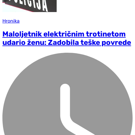
Hronika
Maloljetnik električnim trotinetom
udario ženu: Zadobila teške povrede