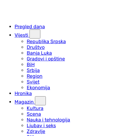
Pregled dana
Vijesti
Republika Srpska
Društvo
Banja Luka
Gradovi i opštine
BiH
Srbija
Region
Svijet
Ekonomija
Hronika
Magazin
Kultura
Scena
Nauka i tehnologija
Ljubav i seks
Zdravlje