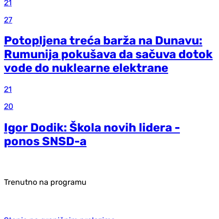
21
27
Potopljena treća barža na Dunavu:
Rumunija pokušava da sačuva dotok
vode do nuklearne elektrane
21
20
Igor Dodik: Škola novih lidera -
ponos SNSD-a
Trenutno na programu