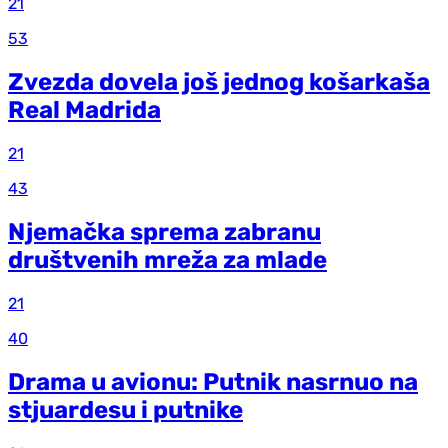
21
53
Zvezda dovela još jednog košarkaša
Real Madrida
21
43
Njemačka sprema zabranu
društvenih mreža za mlade
21
40
Drama u avionu: Putnik nasrnuo na
stjuardesu i putnike