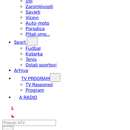
Stil
Zanimljivosti
Savjeti
Vicevi
Auto-moto
Porodica
Pitali smo...
Sport
Fudbal
Košarka
Tenis
Ostali sportovi
Arhiva
TV PROGRAM
ТV Raspored
Program
A RADIO
L