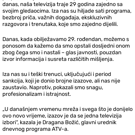
danas, naša televizija traje 29 godina zajedno sa
svojim gledaocima. Iza nas su hiljade sati programa,
bezbroj priča, važnih događaja, ekskluzivnih
razgovora i trenutaka, koje smo zajedno dijelili.
Danas, kada obilježavamo 29. rođendan, možemo s
ponosom da kažemo da smo opstali dosljedni onom
zbog čega smo i nastali – glas javnosti, pouzdan
izvor informacija i susreta različitih mišljenja.
Iza nas su i teški trenuci, uključujući i period
sankcija, koji je donio brojne izazove, ali nas nije
zaustavio. Naprotiv, pokazali smo snagu,
profesionalizam i istrajnost.
„U današnjem vremenu mreža i svega što je donijelo
ovo novo vrijeme, izazov je da se jedna televizija
izbori“, kazala je Dragana Božić, glavni urednik
dnevnog programa ATV-a.