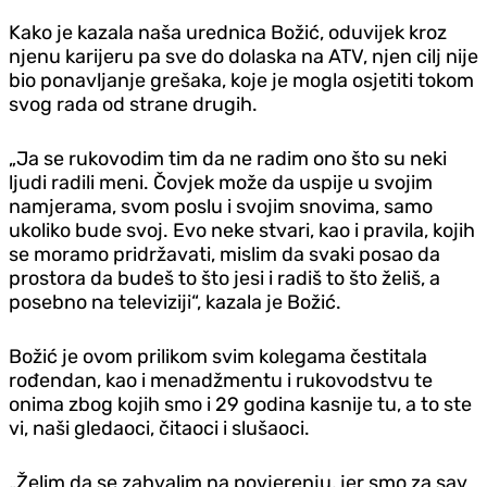
Kako je kazala naša urednica Božić, oduvijek kroz
njenu karijeru pa sve do dolaska na ATV, njen cilj nije
bio ponavljanje grešaka, koje je mogla osjetiti tokom
svog rada od strane drugih.
„Ja se rukovodim tim da ne radim ono što su neki
ljudi radili meni. Čovjek može da uspije u svojim
namjerama, svom poslu i svojim snovima, samo
ukoliko bude svoj. Evo neke stvari, kao i pravila, kojih
se moramo pridržavati, mislim da svaki posao da
prostora da budeš to što jesi i radiš to što želiš, a
posebno na televiziji“, kazala je Božić.
Božić je ovom prilikom svim kolegama čestitala
rođendan, kao i menadžmentu i rukovodstvu te
onima zbog kojih smo i 29 godina kasnije tu, a to ste
vi, naši gledaoci, čitaoci i slušaoci.
„Želim da se zahvalim na povjerenju, jer smo za sav