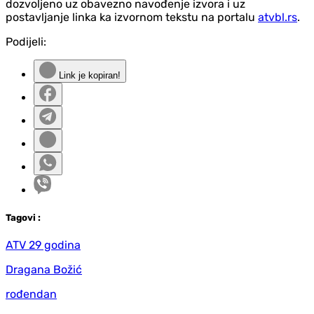
dozvoljeno uz obavezno navođenje izvora i uz
postavljanje linka ka izvornom tekstu na portalu
atvbl.rs
.
Podijeli:
Link je kopiran!
Tag
ovi
:
ATV 29 godina
Dragana Božić
rođendan