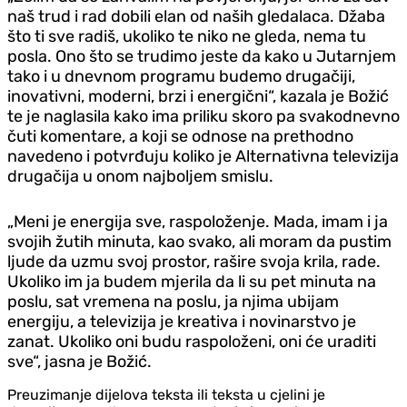
naš trud i rad dobili elan od naših gledalaca. Džaba
što ti sve radiš, ukoliko te niko ne gleda, nema tu
posla. Ono što se trudimo jeste da kako u Jutarnjem
tako i u dnevnom programu budemo drugačiji,
inovativni, moderni, brzi i energični“, kazala je Božić
te je naglasila kako ima priliku skoro pa svakodnevno
čuti komentare, a koji se odnose na prethodno
navedeno i potvrđuju koliko je Alternativna televizija
drugačija u onom najboljem smislu.
„Meni je energija sve, raspoloženje. Mada, imam i ja
svojih žutih minuta, kao svako, ali moram da pustim
ljude da uzmu svoj prostor, rašire svoja krila, rade.
Ukoliko im ja budem mjerila da li su pet minuta na
poslu, sat vremena na poslu, ja njima ubijam
energiju, a televizija je kreativa i novinarstvo je
zanat. Ukoliko oni budu raspoloženi, oni će uraditi
sve“, jasna je Božić.
Preuzimanje dijelova teksta ili teksta u cjelini je