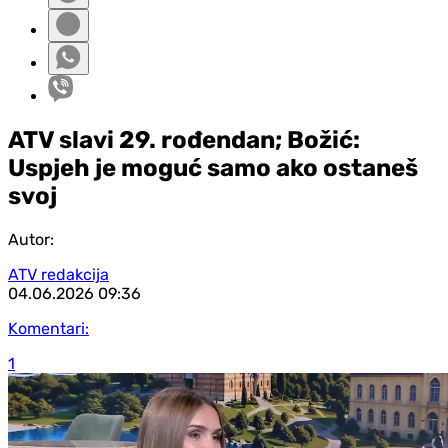
ATV slavi 29. rođendan; Božić:
Uspjeh je moguć samo ako ostaneš
svoj
Autor:
ATV redakcija
04.06.2026
09:36
Komentari:
1