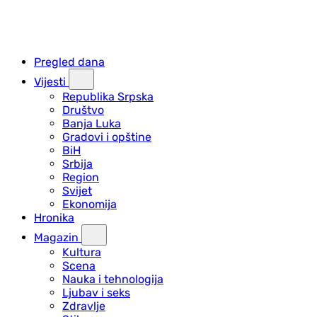
Pregled dana
Vijesti
Republika Srpska
Društvo
Banja Luka
Gradovi i opštine
BiH
Srbija
Region
Svijet
Ekonomija
Hronika
Magazin
Kultura
Scena
Nauka i tehnologija
Ljubav i seks
Zdravlje