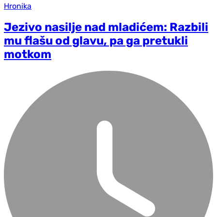
Hronika
Jezivo nasilje nad mladićem: Razbili
mu flašu od glavu, pa ga pretukli
motkom