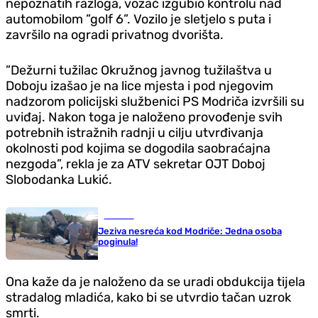
nepoznatih razloga, vozač izgubio kontrolu nad
automobilom ”golf 6”. Vozilo je sletjelo s puta i
završilo na ogradi privatnog dvorišta.
”Dežurni tužilac Okružnog javnog tužilaštva u
Doboju izašao je na lice mjesta i pod njegovim
nadzorom policijski službenici PS Modriča izvršili su
uviđaj. Nakon toga je naloženo provođenje svih
potrebnih istražnih radnji u cilju utvrđivanja
okolnosti pod kojima se dogodila saobraćajna
nezgoda”, rekla je za ATV sekretar OJT Doboj
Slobodanka Lukić.
Hronika
Jeziva nesreća kod Modriče: Jedna osoba
poginula!
Ona kaže da je naloženo da se uradi obdukcija tijela
stradalog mladića, kako bi se utvrdio tačan uzrok
smrti.