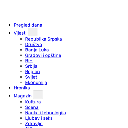
Pregled dana
Vijesti
Republika Srpska
Društvo
Banja Luka
Gradovi i opštine
BiH
Srbija
Region
Svijet
Ekonomija
Hronika
Magazin
Kultura
Scena
Nauka i tehnologija
Ljubav i seks
Zdravlje