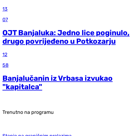
13
07
OJT Banjaluka: Jedno lice poginulo,
drugo povrijeđeno u Potkozarju
12
58
Banjalučanin iz Vrbasa izvukao
"kapitalca"
Trenutno na programu
Stanje na graničnim prelazima