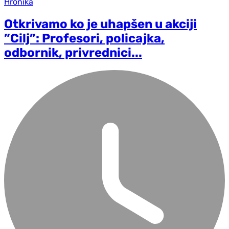
Hronika
Otkrivamo ko je uhapšen u akciji
”Cilj”: Profesori, policajka,
odbornik, privrednici...