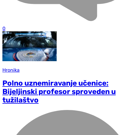
0
Hronika
Polno uznemiravanje učenice:
Bijeljinski profesor sproveden u
tužilaštvo