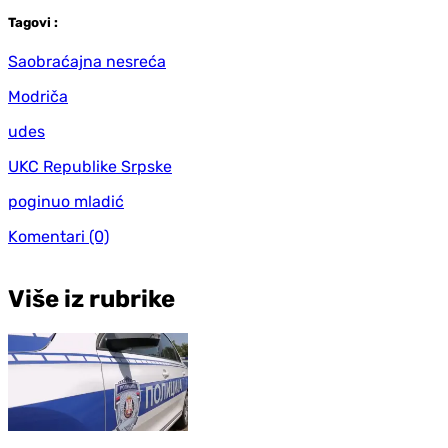
Tag
ovi
:
Saobraćajna nesreća
Modriča
udes
UKC Republike Srpske
poginuo mladić
Komentari
(0)
Više iz rubrike