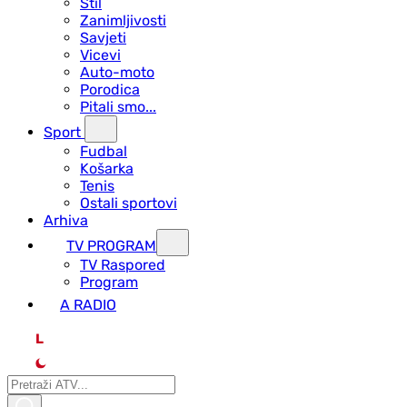
Stil
Zanimljivosti
Savjeti
Vicevi
Auto-moto
Porodica
Pitali smo...
Sport
Fudbal
Košarka
Tenis
Ostali sportovi
Arhiva
TV PROGRAM
ТV Raspored
Program
A RADIO
L