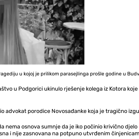
agediju u kojoj je prilikom parasejlinga prošle godine u Budv
aštvo u Podgorici ukinulo rješenje kolega iz Kotora koj
io advokat porodice Novosađanke koja je tragično izgubil
da nema osnova sumnje da je iko počinio krivično djelo 
asna i nije zasnovana na potpuno utvrđenim činjenica