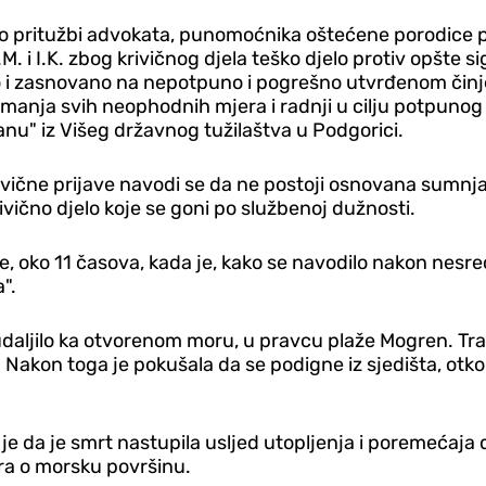
po pritužbi advokata, punomoćnika oštećene porodice po
 i I.K. zbog krivičnog djela teško djelo protiv opšte si
sno i zasnovano na nepotpuno i pogrešno utvrđenom či
nja svih neophodnih mjera i radnji u cilju potpunog i
anu" iz Višeg državnog tužilaštva u Podgorici.
ivične prijave navodi se da ne postoji osnovana sumnja
rivično djelo koje se goni po službenoj dužnosti.
, oko 11 časova, kada je, kako se navodilo nakon nesr
".
udaljilo ka otvorenom moru, u pravcu plaže Mogren. Trag
akon toga je pokušala da se podigne iz sjedišta, otkopčal
e da je smrt nastupila usljed utopljenja i poremećaja 
ara o morsku površinu.