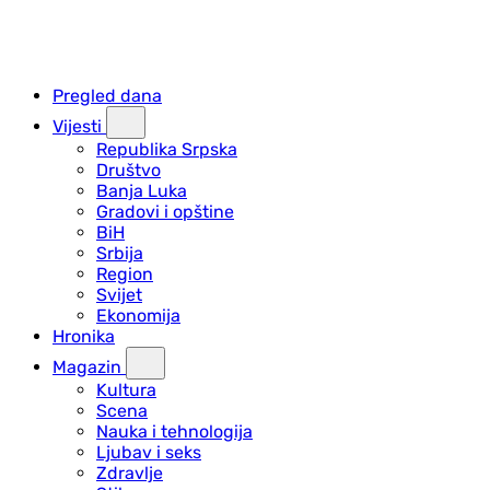
Pregled dana
Vijesti
Republika Srpska
Društvo
Banja Luka
Gradovi i opštine
BiH
Srbija
Region
Svijet
Ekonomija
Hronika
Magazin
Kultura
Scena
Nauka i tehnologija
Ljubav i seks
Zdravlje