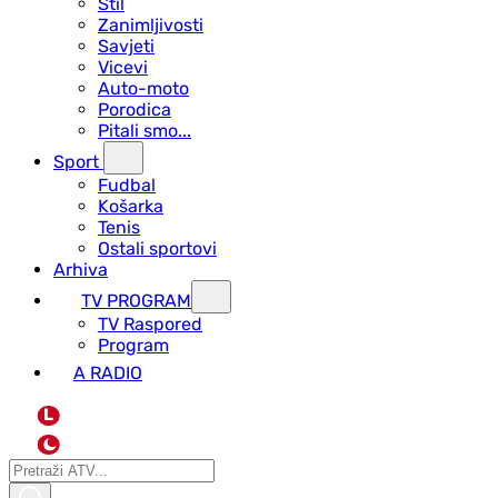
Stil
Zanimljivosti
Savjeti
Vicevi
Auto-moto
Porodica
Pitali smo...
Sport
Fudbal
Košarka
Tenis
Ostali sportovi
Arhiva
TV PROGRAM
ТV Raspored
Program
A RADIO
L