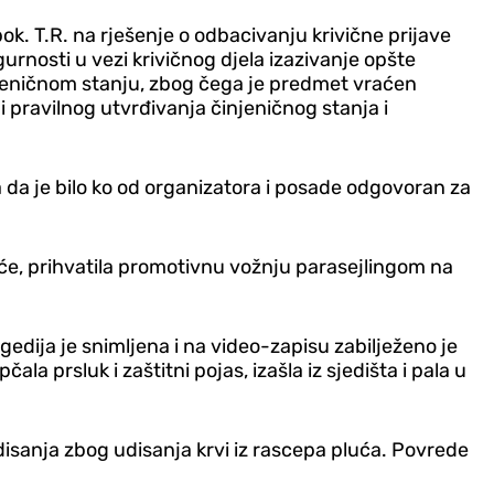
k. T.R. na rješenje o odbacivanju krivične prijave
gurnosti u vezi krivičnog djela izazivanje opšte
njeničnom stanju, zbog čega je predmet vraćen
 pravilnog utvrđivanja činjeničnog stanja i
 da je bilo ko od organizatora i posade odgovoran za
eće, prihvatila promotivnu vožnju parasejlingom na
edija je snimljena i na video-zapisu zabilježeno je
a prsluk i zaštitni pojas, izašla iz sjedišta i pala u
disanja zbog udisanja krvi iz rascepa pluća. Povrede