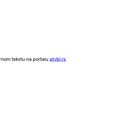
vornom tekstu na portalu
atvbl.rs
.