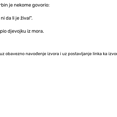
Srbin je nekome govorio:
 da li je živa!".
upio djevojku iz mora.
no uz obavezno navođenje izvora i uz postavljanje linka ka iz