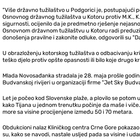
"Više državno tužilaštvo u Podgorici je, postupajući 
Osnovnog državnog tužilaštva u Kotoru protiv M.K., K.M.
sigurnosti, ocijenilo da je predmetno rješenje neja
Osnovnom državnom tužilaštvu u Kotoru radi preduzima
donošenja pravilne i zakonite odluke, odgovorili su "D
U obrazloženju kotorskog tužilaštva o odbacivanju kr
teško djelo protiv opšte opasnosti ili bilo koje drugo k
Mlada Novosađanka stradala je 28. maja prošle godine
Budvanskoj rivijeri u organizaciji firme "Jet Sky Budva
Let je počeo kod Slovenske plaže, a plovilo se potom 
kako Tijana u jednom trenutku počinje da maše i viče. N
more sa visine procijenjene između 50 i 70 metara.
Obdukcioni nalaz Kliničkog centra Crne Gore pokazao j
su, kako se navodi, nastale usljed pada sa visine i ud