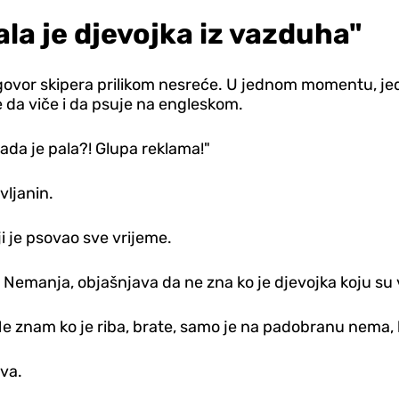
la je djevojka iz vazduha"
govor skipera prilikom nesreće. U jednom momentu, jeda
e da viče i da psuje na engleskom.
ada je pala?! Glupa reklama!"
vljanin.
ji je psovao sve vrijeme.
Nemanja, objašnjava da ne zna ko je djevojka koju su vo
! Ne znam ko je riba, brate, samo je na padobranu nema, 
iva.