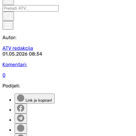
Autor:
ATV redakcija
01.05.2026
08:34
Komentari:
0
Podijeli:
Link je kopiran!