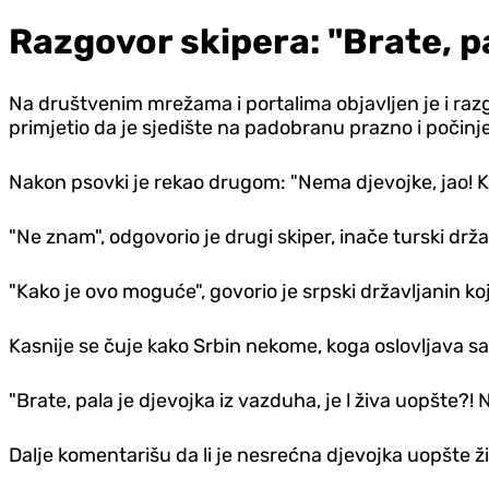
Razgovor skipera: "Brate, pa
Na društvenim mrežama i portalima objavljen je i raz
primjetio da je sjedište na padobranu prazno i počinj
Nakon psovki je rekao drugom: "Nema djevojke, jao! K
"Ne znam", odgovorio je drugi skiper, inače turski drža
"Kako je ovo moguće", govorio je srpski državljanin ko
Kasnije se čuje kako Srbin nekome, koga oslovljava sa 
"Brate, pala je djevojka iz vazduha, je l živa uopšte?
Dalje komentarišu da li je nesrećna djevojka uopšte ž