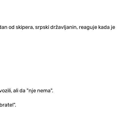
n od skipera, srpski državljanin, reaguje kada je
zili, ali da "nje nema".
brate!".