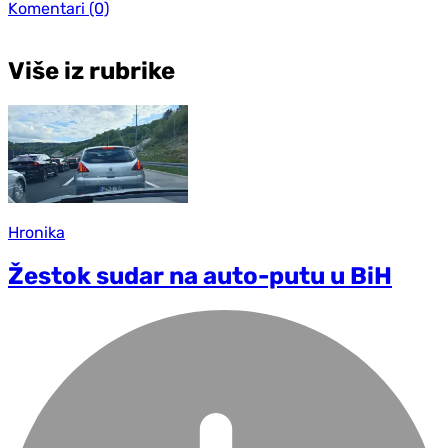
Komentari
(0)
Više iz rubrike
Hronika
Žestok sudar na auto-putu u BiH