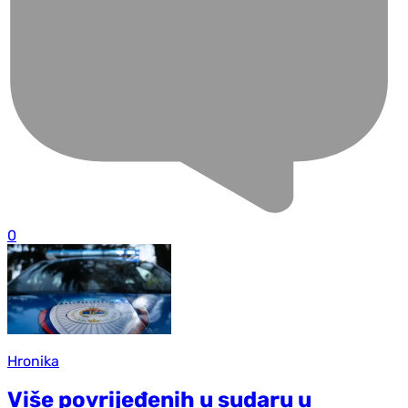
0
Hronika
Više povrijeđenih u sudaru u