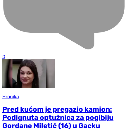
0
Hronika
Pred kućom je pregazio kamion:
Podignuta optužnica za pogibiju
Gordane Miletić (16) u Gacku