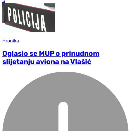
0
Hronika
Oglasio se MUP o prinudnom
slijetanju aviona na Vlašić