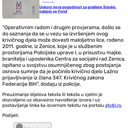
Društvo
Uskoro nova pogodnost za građane Srpske,
oglasio se Fond
"Operativnim radom i drugim provjerama, došlo se
do saznanja da se u vezu sa izvršenjem ovog
krivičnog djela može dovesti maloljetno lice, rođeno
2011. godine, iz Zenice, koje je u službenim
prostorijama Policijske uprave I, u prisustvu majke,
branitelja i uposlenika Centra za socijalni rad Zenica,
ispitano u svojstvu osumnjičenog zbog postojanja
osnova sumnje da je počinilo krivično djelo Lažno
prijavljivanje iz člana 347. Krivičnog zakona
Federacije BiH", dodaju iz policije.
Preuzimanje dijelova teksta ili teksta u cjelini je
dozvoljeno uz obavezno navođenje izvora i uz
postavljanje linka ka izvornom tekstu na portalu
atvbl.rs
.
Podijeli: