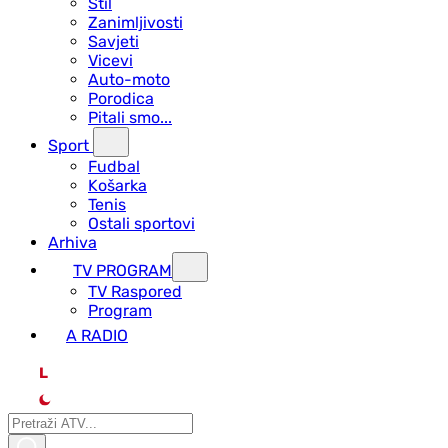
Stil
Zanimljivosti
Savjeti
Vicevi
Auto-moto
Porodica
Pitali smo...
Sport
Fudbal
Košarka
Tenis
Ostali sportovi
Arhiva
TV PROGRAM
ТV Raspored
Program
A RADIO
L