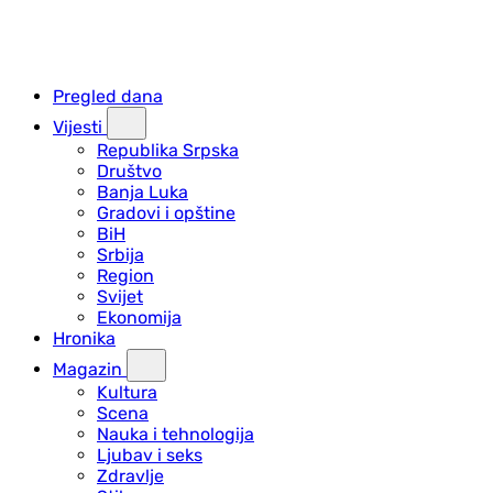
Pregled dana
Vijesti
Republika Srpska
Društvo
Banja Luka
Gradovi i opštine
BiH
Srbija
Region
Svijet
Ekonomija
Hronika
Magazin
Kultura
Scena
Nauka i tehnologija
Ljubav i seks
Zdravlje