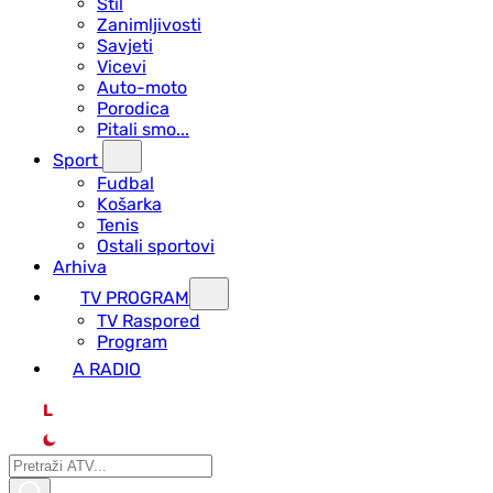
Stil
Zanimljivosti
Savjeti
Vicevi
Auto-moto
Porodica
Pitali smo...
Sport
Fudbal
Košarka
Tenis
Ostali sportovi
Arhiva
TV PROGRAM
ТV Raspored
Program
A RADIO
L