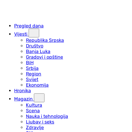
Pregled dana
Vijesti
Republika Srpska
Društvo
Banja Luka
Gradovi i opštine
BiH
Srbija
Region
Svijet
Ekonomija
Hronika
Magazin
Kultura
Scena
Nauka i tehnologija
Ljubav i seks
Zdravlje