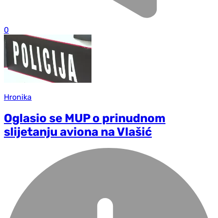
0
Hronika
Oglasio se MUP o prinudnom
slijetanju aviona na Vlašić