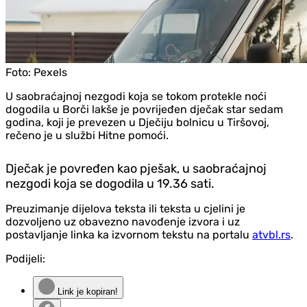
Foto:
Pexels
U saobraćajnoj nezgodi koja se tokom protekle noći
dogodila u Borči lakše je povrijeđen dječak star sedam
godina, koji je prevezen u Dječiju bolnicu u Tiršovoj,
rečeno je u službi Hitne pomoći.
Dječak je povređen kao pješak, u saobraćajnoj
nezgodi koja se dogodila u 19.36 sati.
Preuzimanje dijelova teksta ili teksta u cjelini je
dozvoljeno uz obavezno navođenje izvora i uz
postavljanje linka ka izvornom tekstu na portalu
atvbl.rs
.
Podijeli:
Link je kopiran!