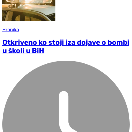
Hronika
Otkriveno ko stoji iza dojave o bombi
u školi u BiH