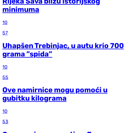
Rijeka Sava blizu istorijskog
minimuma
10
57
Uhapšen Trebinjac, u autu krio 700
grama ”spida”
10
55
Ove namirnice mogu pomoći u
gubitku kilograma
10
53