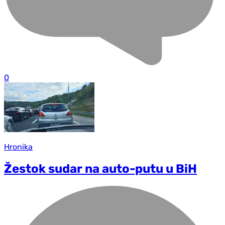
0
Hronika
Žestok sudar na auto-putu u BiH