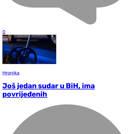
0
Hronika
Još jedan sudar u BiH, ima
povrijeđenih