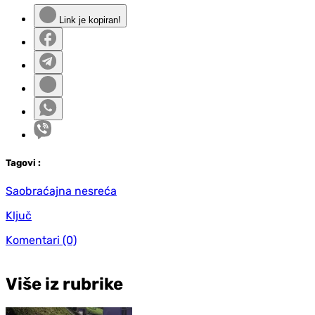
Link je kopiran!
Tag
ovi
:
Saobraćajna nesreća
Ključ
Komentari
(0)
Više iz rubrike