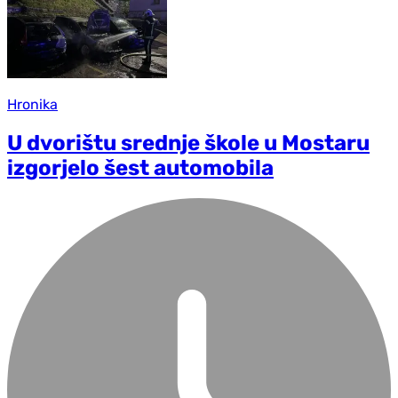
Hronika
U dvorištu srednje škole u Mostaru
izgorjelo šest automobila