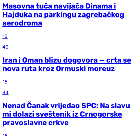
Masovna tuča navijača Dinama i
Hajduka na parkingu zagrebačkog
aerodroma
15
40
Iran i Oman blizu dogovora — crta se
nova ruta kroz Ormuski moreuz
15
34
Nenad Čanak vrijeđao SPC: Na slavu
mi dolazi sveštenik iz Crnogorske
pravoslavne crkve
15