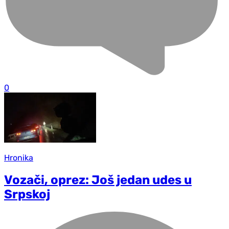
0
Hronika
Vozači, oprez: Još jedan udes u
Srpskoj