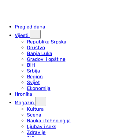
Pregled dana
Vijesti
Republika Srpska
Društvo
Banja Luka
Gradovi i opštine
BiH
Srbija
Region
Svijet
Ekonomija
Hronika
Magazin
Kultura
Scena
Nauka i tehnologija
Ljubav i seks
Zdravlje