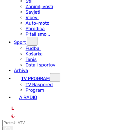
Stil
Zanimljivosti
Savjeti
Vicevi
Auto-moto
Porodica
Pitali smo...
Sport
Fudbal
Košarka
Tenis
Ostali sportovi
Arhiva
TV PROGRAM
ТV Raspored
Program
A RADIO
L