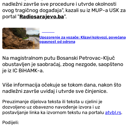
nadležni završe sve procedure i utvrde okolnosti
ovog tragičnog događaja", kazali su iz MUP-a USK za
portal "
Radiosarajevo.ba
".
Društvo
Upozorenje za vozače: Klizavi kolovozi, povećana
opasnost od odrona
Na magistralnom putu Bosanski Petrovac-Ključ
obustavljen je saobraćaj, zbog nezgode, saopšteno
je iz IC BiHAMK-a.
Više informacija očekuje se tokom dana, nakon što
nadležni završe uviđaj i utvrde sve činjenice.
Preuzimanje dijelova teksta ili teksta u cjelini je
dozvoljeno uz obavezno navođenje izvora i uz
postavljanje linka ka izvornom tekstu na portalu
atvbl.rs
.
Podijeli: