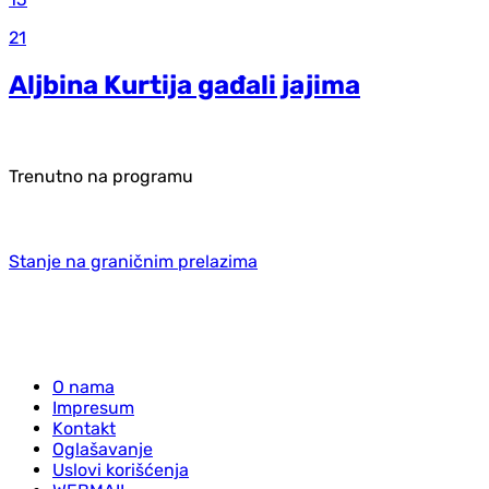
21
Aljbina Kurtija gađali jajima
Trenutno na programu
Stanje na graničnim prelazima
O nama
Impresum
Kontakt
Oglašavanje
Uslovi korišćenja