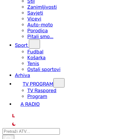
Stil
Zanimljivosti
Savjeti
Vicevi
Auto-moto
Porodica
Pitali smo...
Sport
Fudbal
Košarka
Tenis
Ostali sportovi
Arhiva
TV PROGRAM
ТV Raspored
Program
A RADIO
L