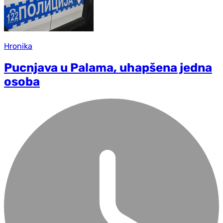
Hronika
Pucnjava u Palama, uhapšena jedna
osoba