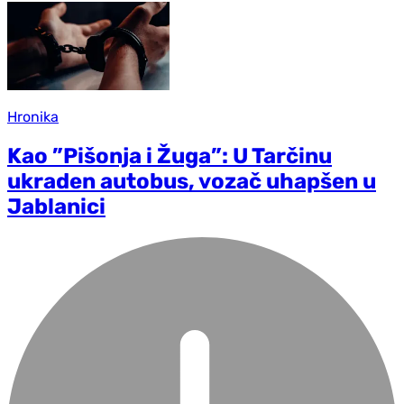
Hronika
Kao ”Pišonja i Žuga”: U Tarčinu
ukraden autobus, vozač uhapšen u
Jablanici