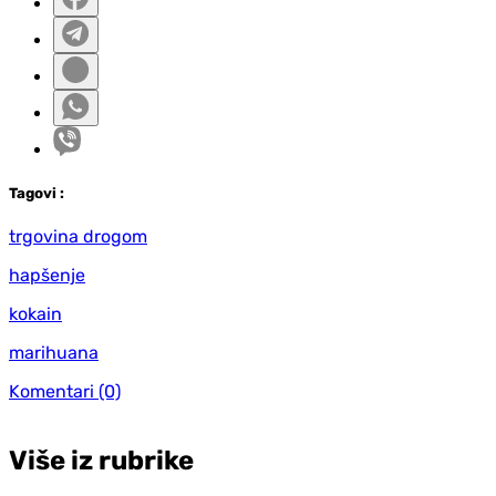
Tag
ovi
:
trgovina drogom
hapšenje
kokain
marihuana
Komentari
(0)
Više iz rubrike