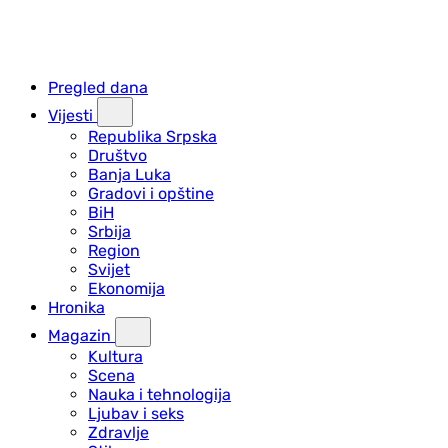
Pregled dana
Vijesti
Republika Srpska
Društvo
Banja Luka
Gradovi i opštine
BiH
Srbija
Region
Svijet
Ekonomija
Hronika
Magazin
Kultura
Scena
Nauka i tehnologija
Ljubav i seks
Zdravlje