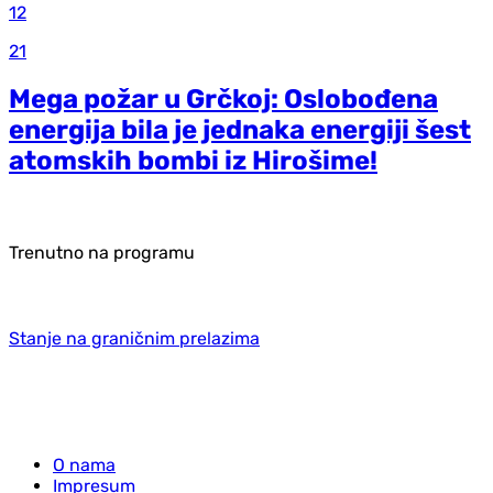
12
21
Mega požar u Grčkoj: Oslobođena
energija bila je jednaka energiji šest
atomskih bombi iz Hirošime!
Trenutno na programu
Stanje na graničnim prelazima
O nama
Impresum