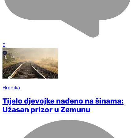
0
Hronika
Tijelo djevojke nađeno na šinama:
Užasan prizor u Zemunu