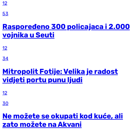
12
53
Raspoređeno 300 policajaca i 2.000
vojnika u Seuti
12
34
Mitropolit Fotije: Velika je radost
vidjeti portu punu ljudi
12
30
Ne možete se okupati kod kuće, ali
zato možete na Akvani