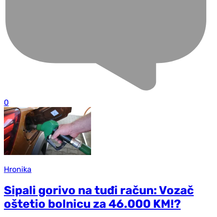
0
Hronika
Sipali gorivo na tuđi račun: Vozač
oštetio bolnicu za 46.000 KM!?