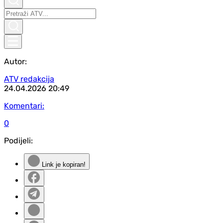
Autor:
ATV redakcija
24.04.2026
20:49
Komentari:
0
Podijeli:
Link je kopiran!