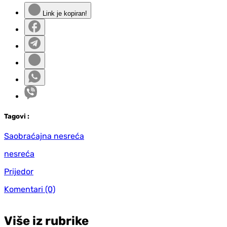
Link je kopiran!
Tag
ovi
:
Saobraćajna nesreća
nesreća
Prijedor
Komentari
(0)
Više iz rubrike