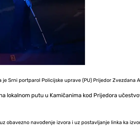
je Srni portparol Policijske uprave (PU) Prijedor Zvezdana 
na lokalnom putu u Kamičanima kod Prijedora učestvoval
no uz obavezno navođenje izvora i uz postavljanje linka ka iz