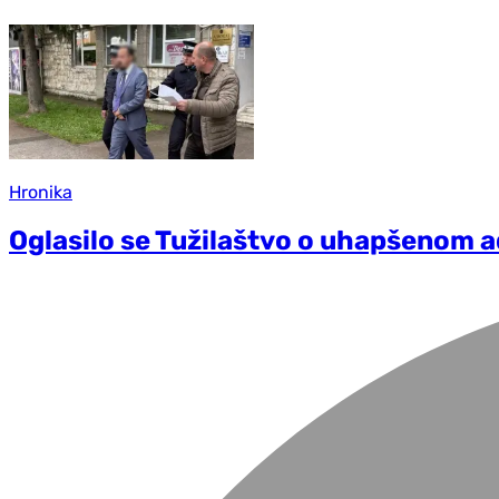
Hronika
Oglasilo se Tužilaštvo o uhapšenom 