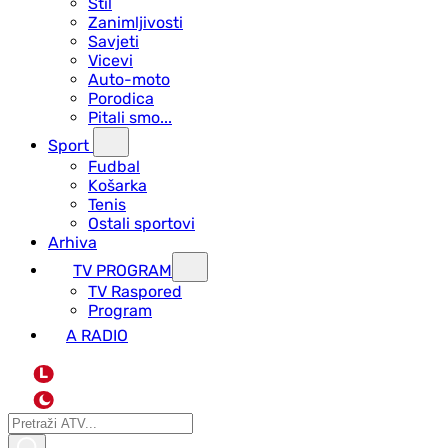
Stil
Zanimljivosti
Savjeti
Vicevi
Auto-moto
Porodica
Pitali smo...
Sport
Fudbal
Košarka
Tenis
Ostali sportovi
Arhiva
TV PROGRAM
ТV Raspored
Program
A RADIO
L