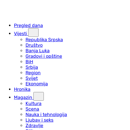
Pregled dana
Vijesti
Republika Srpska
Društvo
Banja Luka
Gradovi i opštine
BiH
Srbija
Region
Svijet
Ekonomija
Hronika
Magazin
Kultura
Scena
Nauka i tehnologija
Ljubav i seks
Zdravlje