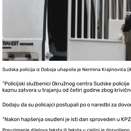
Sudska policija iz Doboja uhapsila je Nermina Krajinovića (
”Policijski službenici Okružnog centra Sudske policij
kaznu zatvora u trajanju od četiri godine zbog krivičn
Dodaju da su policajci postupali po o naredbi za do
”Nakon hapšenja osuđeni je isti dan sproveden u KPZ 
Preuzimanje dijelova teksta ili teksta u cjelini je dozvolje