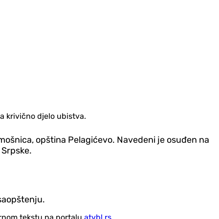
 krivično djelo ubistva.
ramošnica, opština Pelagićevo. Navedeni je osuđen na
e Srpske.
saopštenju.
vornom tekstu na portalu
atvbl.rs
.