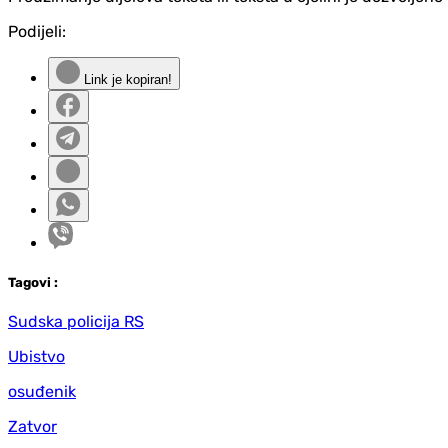
Podijeli:
Link je kopiran!
Tag
ovi
:
Sudska policija RS
Ubistvo
osuđenik
Zatvor