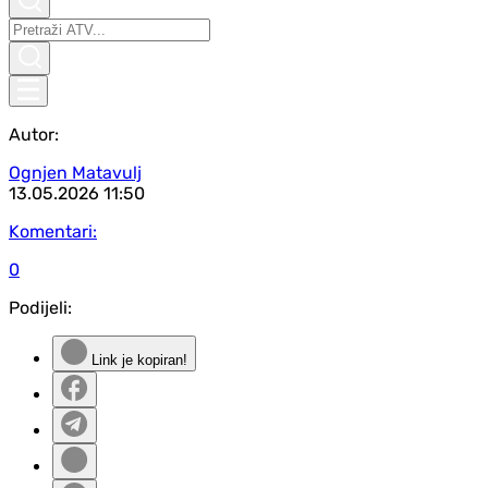
Autor:
Ognjen Matavulj
13.05.2026
11:50
Komentari:
0
Podijeli:
Link je kopiran!