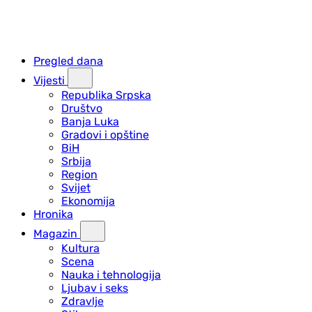
Pregled dana
Vijesti
Republika Srpska
Društvo
Banja Luka
Gradovi i opštine
BiH
Srbija
Region
Svijet
Ekonomija
Hronika
Magazin
Kultura
Scena
Nauka i tehnologija
Ljubav i seks
Zdravlje