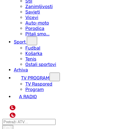
Stil
Zanimljivosti
Savjeti
Vicevi
Auto-moto
Porodica
Pitali smo...
Sport
Fudbal
Košarka
Tenis
Ostali sportovi
Arhiva
TV PROGRAM
ТV Raspored
Program
A RADIO
L